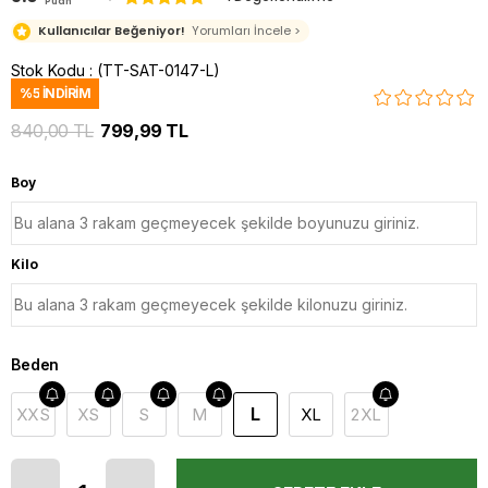
Puan
Kullanıcılar Beğeniyor!
Yorumları İncele >
Stok Kodu
(TT-SAT-0147-L)
%
5
İNDIRIM
840,00 TL
799,99 TL
Boy
Kilo
Beden
L
XXS
XS
S
M
XL
2XL