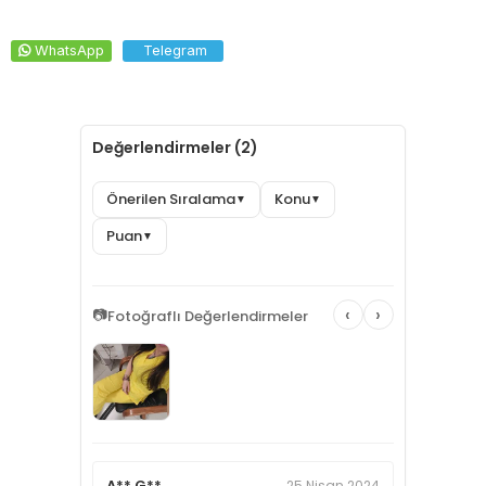
WhatsApp
Telegram
Değerlendirmeler (2)
Önerilen Sıralama
Konu
▼
▼
Puan
▼
‹
›
📷
Fotoğraflı Değerlendirmeler
A** G**
25 Nisan 2024