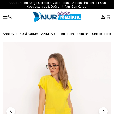
1000TL Üzeri Kargo Ücretsiz! Vade Farksız 2 Taksit İmkanı! 14 Gün
Koşulsuz İade & Değişim! Aynı Gün Kargo!
Anasayfa
ÜNİFORMA TAKIMLAR
Terikoton Takımlar