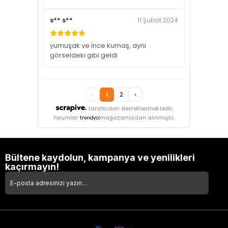
s** s**
11 Şubat 2024
yumuşak ve ince kumaş, aynı
görseldeki gibi geldi
‹
1
2
›
tarafından desteklenmektedir.
Yorumlar
mağazamızdan alınmıştır.
Bültene kaydolun, kampanya ve yenilikleri
kaçırmayın!