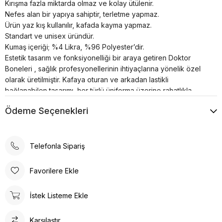
Kırışma fazla miktarda olmaz ve kolay ütülenir.
Nefes alan bir yapıya sahiptir, terletme yapmaz.
Ürün yaz kış kullanılır, kafada kayma yapmaz.
Standart ve unisex üründür.
Kumaş içeriği; %4 Likra, %96 Polyester’dir.
Estetik tasarım ve fonksiyonelliği bir araya getiren Doktor
Boneleri , sağlık profesyonellerinin ihtiyaçlarına yönelik özel
olarak üretilmiştir. Kafaya oturan ve arkadan lastikli
bağlanabilen tasarımı, her türlü üniforma üzerine rahatlıkla
takılabilme özelliğine sahiptir.
Ödeme Seçenekleri
Bonenin iç kısmında yer alan pamuklu özel ter bezi, kullanıcıya
konforlu bir deneyim sunar. Kumaş renkleri canlı ve
dayanıklıdır; solma çekme yapmaz. Ayrıca, kırışma sorunu
minimum seviyededir ve kolayca ütülenebilir. Nefes alan
Telefonla Sipariş
yapısı, terletme yapmaz ve yaz-kış kullanım için idealdir.
Ürün, kafada kayma yapmayacak şekilde tasarlanmıştır, bu da
Favorilere Ekle
sağlık profesyonellerinin uzun çalışma saatlerinde rahatlıkla
kullanabilmesine olanak tanır. Standart ve unisex ürün olması,
İstek Listeme Ekle
her cinsiyet ve beden tipine uygunluğu artırır.
Doktor Bone ile şıklık, konfor ve fonksiyonelliği bir arada
Karşılaştır
bulacaksınız. Sağlığınız için en iyisi!