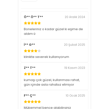
Ö** Ö** T**
20 Aralık 2024
Boneleriniz o kadar güzel ki eşime de
aldım☺️
İ** G**
20 Şubat 2025
klinikte severek kullanıyorum
Z** T**
19 Kasım 2023
kumaşı çok güzel, kullanması rahat,
gün içinde asla rahatsız etmiyor
F** Ç**
10 Ocak 2025
Mükemmel bence alabilirsiniz