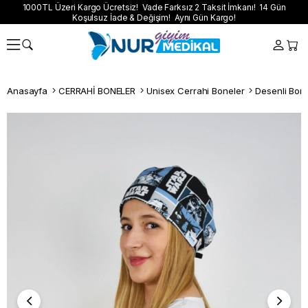
1000TL Üzeri Kargo Ücretsiz! Vade Farksız 2 Taksit İmkanı! 14 Gün
Koşulsuz İade & Değişim! Aynı Gün Kargo!
Anasayfa
CERRAHİ BONELER
Unisex Cerrahi Boneler
Desenli Bon