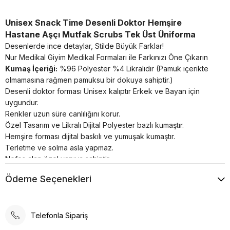
Unisex Snack Time Desenli Doktor Hemşire
Hastane Aşçı Mutfak Scrubs Tek Üst Üniforma
Desenlerde ince detaylar, Stilde Büyük Farklar!
Nur Medikal Giyim Medikal Formaları ile Farkınızı Öne Çıkarın
Kumaş İçeriği:
%96 Polyester %4 Likralıdır (Pamuk içerikte
olmamasına rağmen pamuksu bir dokuya sahiptir.)
Desenli doktor forması Unisex kalıptır Erkek ve Bayan için
uygundur.
Renkler uzun süre canlılığını korur.
Özel Tasarım ve Likralı Dijital Polyester bazlı kumaştır.
Hemşire forması dijital baskılı ve yumuşak kumaştır.
Terletme ve solma asla yapmaz.
Nefes alan özel yapıya sahiptir.
Buruşma yapmaz.
Ödeme Seçenekleri
Ütü neredeyse hiç gerektirmez.
30°’de kısa programda yıkanması önerilir.
Telefonla Sipariş