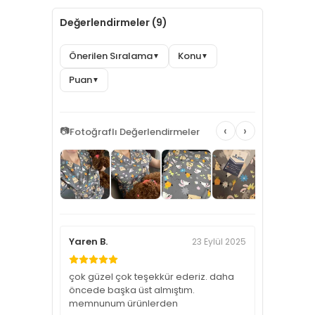
Değerlendirmeler (9)
Önerilen Sıralama
Konu
▼
▼
Puan
▼
‹
›
📷
Fotoğraflı Değerlendirmeler
Yaren B.
23 Eylül 2025
çok güzel çok teşekkür ederiz. daha
öncede başka üst almıştım.
memnunum ürünlerden