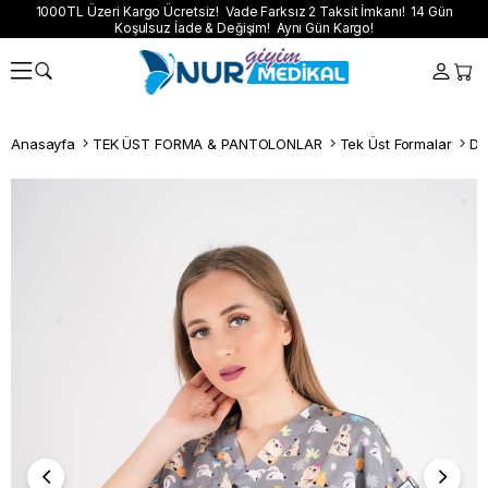
1000TL Üzeri Kargo Ücretsiz! Vade Farksız 2 Taksit İmkanı! 14 Gün
Koşulsuz İade & Değişim! Aynı Gün Kargo!
Anasayfa
TEK ÜST FORMA & PANTOLONLAR
Tek Üst Formalar
Dij