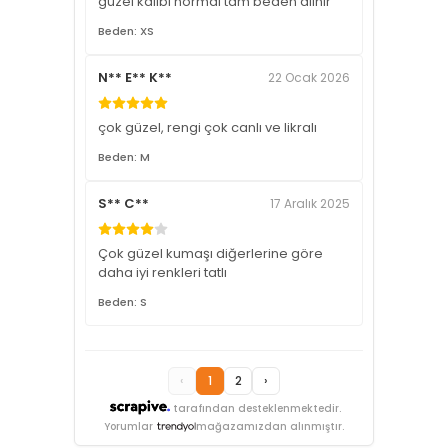
güzel kalıbı normal tam beden alınır
Beden: XS
N** E** K**
22 Ocak 2026
çok güzel, rengi çok canlı ve likralı
Beden: M
S** C**
17 Aralık 2025
Çok güzel kumaşı diğerlerine göre
daha iyi renkleri tatlı
Beden: S
‹
1
2
›
tarafından desteklenmektedir.
Yorumlar
mağazamızdan alınmıştır.