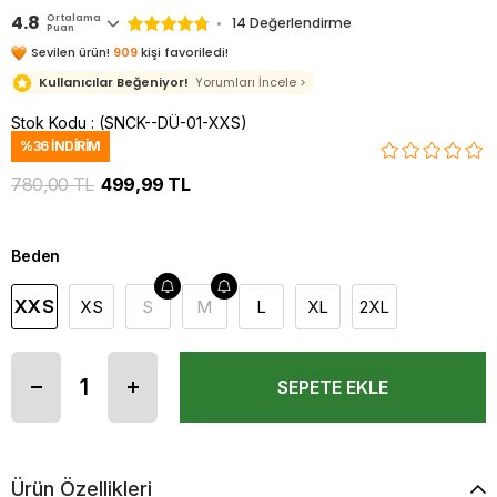
4.8
Ortalama
14 Değerlendirme
Puan
Sevilen ürün!
909
kişi favoriledi!
Kullanıcılar Beğeniyor!
Yorumları İncele >
Stok Kodu
(SNCK--DÜ-01-XXS)
%
36
İNDIRIM
780,00 TL
499,99 TL
Beden
XXS
XS
S
M
L
XL
2XL
Ürün Özellikleri