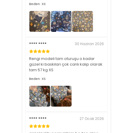
Beden: XS
**** ****
30 Haziran 2026
Rengi modeli tam oturuşu o kadar
güzel ki baskilari çok canlı kalıp olarak
tam 57 kg XS
Beden: XS
**** ****
27 Ocak 2026