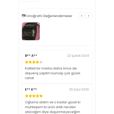
‹
›
📷
Fotoğraflı Değerlendirmeler
B** A**
22 Şubat 2024
Kaliteli bir marka daha önce de
alışveriş yaptım kumaşı çok güzel
rahat
E** K**
25 Eylül 2025
Oğluma aldım ve o kadar güzel ki
muhteşem bi ürün artık nerden
alacağım diye düşünmeyeceğim