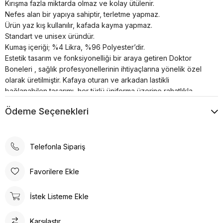
Kırışma fazla miktarda olmaz ve kolay ütülenir.
Nefes alan bir yapıya sahiptir, terletme yapmaz.
Ürün yaz kış kullanılır, kafada kayma yapmaz.
Standart ve unisex üründür.
Kumaş içeriği; %4 Likra, %96 Polyester’dir.
Estetik tasarım ve fonksiyonelliği bir araya getiren Doktor
Boneleri , sağlık profesyonellerinin ihtiyaçlarına yönelik özel
olarak üretilmiştir. Kafaya oturan ve arkadan lastikli
bağlanabilen tasarımı, her türlü üniforma üzerine rahatlıkla
takılabilme özelliğine sahiptir.
Ödeme Seçenekleri
Bonenin iç kısmında yer alan pamuklu özel ter bezi, kullanıcıya
konforlu bir deneyim sunar. Kumaş renkleri canlı ve
dayanıklıdır; solma çekme yapmaz. Ayrıca, kırışma sorunu
minimum seviyededir ve kolayca ütülenebilir. Nefes alan
Telefonla Sipariş
yapısı, terletme yapmaz ve yaz-kış kullanım için idealdir.
Ürün, kafada kayma yapmayacak şekilde tasarlanmıştır, bu da
Favorilere Ekle
sağlık profesyonellerinin uzun çalışma saatlerinde rahatlıkla
kullanabilmesine olanak tanır. Standart ve unisex ürün olması,
İstek Listeme Ekle
her cinsiyet ve beden tipine uygunluğu artırır.
Doktor Bone ile şıklık, konfor ve fonksiyonelliği bir arada
Karşılaştır
bulacaksınız. Sağlığınız için en iyisi!