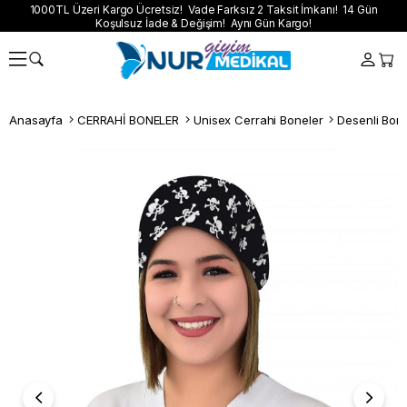
1000TL Üzeri Kargo Ücretsiz! Vade Farksız 2 Taksit İmkanı! 14 Gün
Koşulsuz İade & Değişim! Aynı Gün Kargo!
Anasayfa
CERRAHİ BONELER
Unisex Cerrahi Boneler
Desenli Bon