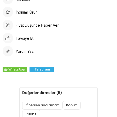
Doktor Bone
Doktor Bone, sağlık profesyonelleri için ideal bir seçenektir.
İndirimli Ürün
Arkadan lastikli tasarımı, kafaya oturan formu ve %100 pamuklu
ter bezi iç yüzeyi ile konforlu bir deneyim sunar. Dayanıklı
Fiyat Düşünce Haber Ver
kumaşı solma yapmaz, kolay ütülenir ve canlı renkleri ile şıklığı
bir araya getirir.
Tavsiye Et
Yorum Yaz
WhatsApp
Telegram
Değerlendirmeler (5)
Önerilen Sıralama
Konu
▼
▼
Puan
▼