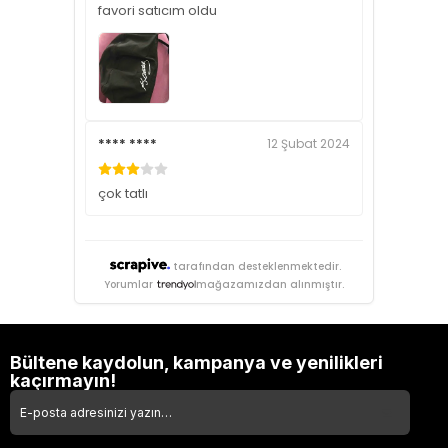
favori satıcım oldu
**** ****
12 Şubat 2024
çok tatlı
tarafından desteklenmektedir.
Yorumlar
mağazamızdan alınmıştır.
Bültene kaydolun, kampanya ve yenilikleri
kaçırmayın!