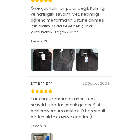
Öyle çok kalın bir polar değil. Kalınlığı
ve hafifliğini sevdim. Vet. hekimliği
öğrencime formanın üstüne giymesi
için aldım. O da sevecek çünkü
yumuşacık. Teşekkürler.
Beden: XL
E** E** K**
22 Şubat 2024
Kalitesi güzel kargosu inanılmaz
hızlıydı bu kadar çabuk geleceğini
beklemiyordum acıklası :D ben small
beden aldım tavsiye ederim :)
Beden: S