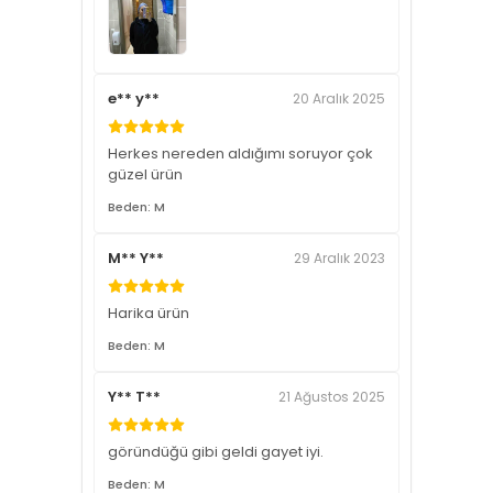
e** y**
20 Aralık 2025
Herkes nereden aldığımı soruyor çok
güzel ürün
Beden: M
M** Y**
29 Aralık 2023
Harika ürün
Beden: M
Y** T**
21 Ağustos 2025
göründüğü gibi geldi gayet iyi.
Beden: M