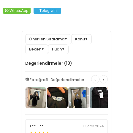
WhatsApp
Telegram
Önerilen Sıralama
Konu
▼
▼
Beden
Puan
▼
▼
Değerlendirmeler (13)
‹
›
📷
Fotoğraflı Değerlendirmeler
T** T**
11 Ocak 2024