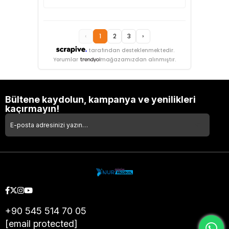
‹
1
2
3
›
tarafından desteklenmektedir.
Yorumlar
mağazamızdan alınmıştır.
Bültene kaydolun, kampanya ve yenilikleri
kaçırmayın!
+90 545 514 70 05
[email protected]