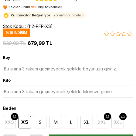
Puan
Sevilen ürün!
956
kişi favoriledi!
Kullanıcılar Beğeniyor!
Yorumları İncele >
Stok Kodu
(112-RFP-XS)
%
18
İNDIRIM
830,00 TL
679,99 TL
Boy
Kilo
Beden
XS
XXS
S
M
L
XL
2XL
3XL