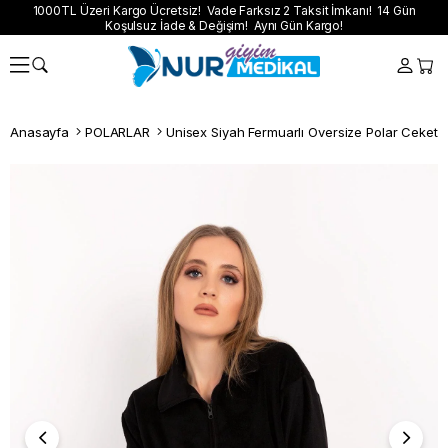
1000TL Üzeri Kargo Ücretsiz! Vade Farksız 2 Taksit İmkanı! 14 Gün
Koşulsuz İade & Değişim! Aynı Gün Kargo!
Anasayfa
POLARLAR