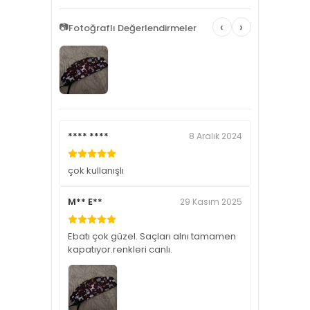
‹
›
📷
Fotoğraflı Değerlendirmeler
**** ****
8 Aralık 2024
çok kullanışlı
M** E**
29 Kasım 2025
Ebatı çok güzel. Saçları alnı tamamen
kapatıyor.renkleri canlı.