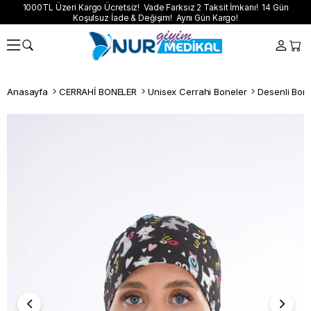
1000TL Üzeri Kargo Ücretsiz! Vade Farksız 2 Taksit İmkanı! 14 Gün
Koşulsuz İade & Değişim! Aynı Gün Kargo!
Anasayfa
CERRAHİ BONELER
Unisex Cerrahi Boneler
Desenli Bon