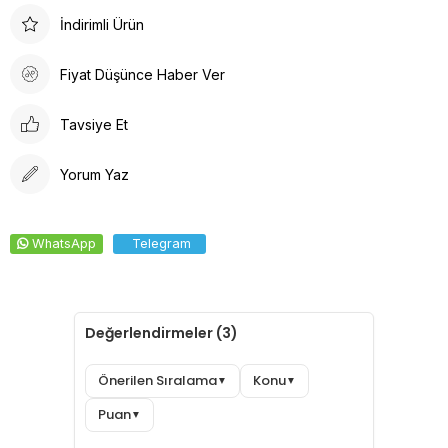
Arkadan lastikli tasarımı, kafaya oturan formu ve pamuklu ter
İndirimli Ürün
bezi iç yüzeyi ile konforlu bir deneyim sunar. Dayanıklı kumaşı
solma yapmaz, kolay ütülenir ve canlı renkleri ile şıklığı bir
Fiyat Düşünce Haber Ver
araya getirir.
Tavsiye Et
Yorum Yaz
WhatsApp
Telegram
Değerlendirmeler (3)
Önerilen Sıralama
Konu
▼
▼
Puan
▼