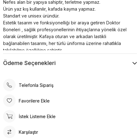
Nefes alan bir yapıya sahiptir, terletme yapmaz.
Ürün yaz kış kullanılır, kafada kayma yapmaz.
Standart ve unisex üründür.
Estetik tasarım ve fonksiyonelliği bir araya getiren Doktor
Boneleri , sağlık profesyonellerinin ihtiyaçlarına yönelik özel
olarak üretilmiştir. Kafaya oturan ve arkadan lastikli
bağlanabilen tasarımı, her türlü üniforma üzerine rahatlıkla
takılabilme özelliğine sahiptir.
Bonenin iç kısmında yer alan pamuklu özel ter bezi, kullanıcıya
Ödeme Seçenekleri
konforlu bir deneyim sunar. Kumaş renkleri canlı ve
dayanıklıdır; solma çekme yapmaz. Ayrıca, kırışma sorunu
minimum seviyededir ve kolayca ütülenebilir. Nefes alan
yapısı, terletme yapmaz ve yaz-kış kullanım için idealdir.
Telefonla Sipariş
Ürün, kafada kayma yapmayacak şekilde tasarlanmıştır, bu da
sağlık profesyonellerinin uzun çalışma saatlerinde rahatlıkla
Favorilere Ekle
kullanabilmesine olanak tanır. Standart ve unisex ürün olması,
her cinsiyet ve beden tipine uygunluğu artırır.
İstek Listeme Ekle
Doktor Bone ile şıklık, konfor ve fonksiyonelliği bir arada
bulacaksınız. Sağlığınız için en iyisi!
Karşılaştır
Doktor Bone
Doktor Bone, sağlık profesyonelleri için ideal bir seçenektir.