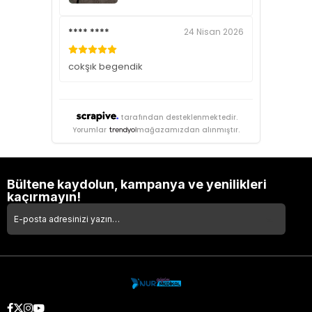
**** ****
24 Nisan 2026
cokşık begendik
tarafından desteklenmektedir.
Yorumlar
mağazamızdan alınmıştır.
Bültene kaydolun, kampanya ve yenilikleri
kaçırmayın!