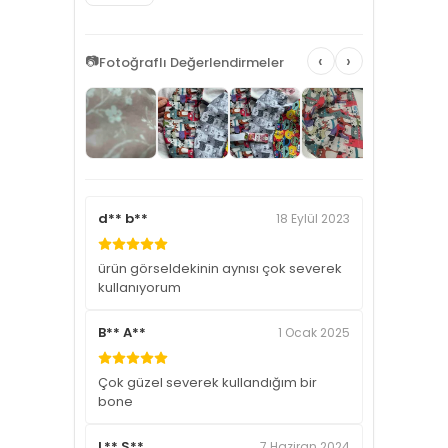
‹
›
📷
Fotoğraflı Değerlendirmeler
d** b**
18 Eylül 2023
ürün görseldekinin aynısı çok severek
kullanıyorum
B** A**
1 Ocak 2025
Çok güzel severek kullandığım bir
bone
L** S**
7 Haziran 2024