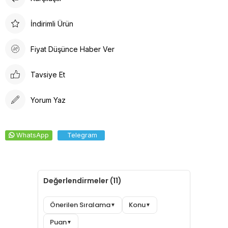
Doktor Bone
Doktor Bone, sağlık profesyonelleri için ideal bir seçenektir.
İndirimli Ürün
Arkadan lastikli tasarımı, kafaya oturan formu ve %100 pamuklu
ter bezi iç yüzeyi ile konforlu bir deneyim sunar. Dayanıklı
Fiyat Düşünce Haber Ver
kumaşı solma yapmaz, kolay ütülenir ve canlı renkleri ile şıklığı
bir araya getirir.
Tavsiye Et
Yorum Yaz
WhatsApp
Telegram
Değerlendirmeler (11)
Önerilen Sıralama
Konu
▼
▼
Puan
▼