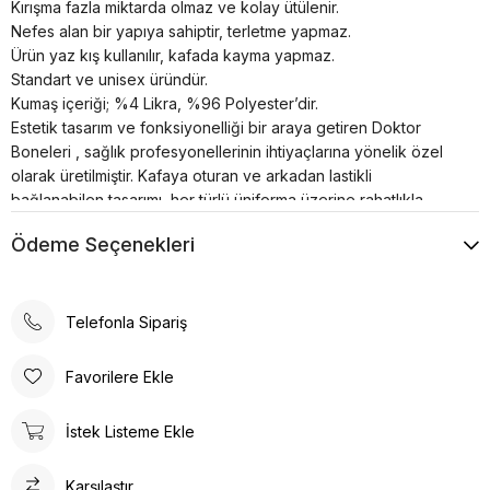
Kırışma fazla miktarda olmaz ve kolay ütülenir.
Nefes alan bir yapıya sahiptir, terletme yapmaz.
Ürün yaz kış kullanılır, kafada kayma yapmaz.
Standart ve unisex üründür.
Kumaş içeriği; %4 Likra, %96 Polyester’dir.
Estetik tasarım ve fonksiyonelliği bir araya getiren Doktor
Boneleri , sağlık profesyonellerinin ihtiyaçlarına yönelik özel
olarak üretilmiştir. Kafaya oturan ve arkadan lastikli
bağlanabilen tasarımı, her türlü üniforma üzerine rahatlıkla
takılabilme özelliğine sahiptir.
Ödeme Seçenekleri
Bonenin iç kısmında yer alan pamuklu özel ter bezi, kullanıcıya
konforlu bir deneyim sunar. Kumaş renkleri canlı ve
dayanıklıdır; solma çekme yapmaz. Ayrıca, kırışma sorunu
minimum seviyededir ve kolayca ütülenebilir. Nefes alan
Telefonla Sipariş
yapısı, terletme yapmaz ve yaz-kış kullanım için idealdir.
Ürün, kafada kayma yapmayacak şekilde tasarlanmıştır, bu da
Favorilere Ekle
sağlık profesyonellerinin uzun çalışma saatlerinde rahatlıkla
kullanabilmesine olanak tanır. Standart ve unisex ürün olması,
İstek Listeme Ekle
her cinsiyet ve beden tipine uygunluğu artırır.
Doktor Bone ile şıklık, konfor ve fonksiyonelliği bir arada
Karşılaştır
bulacaksınız. Sağlığınız için en iyisi!