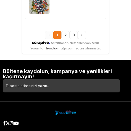
‹
1
2
3
›
tarafından desteklenmektedir.
Yorumlar
mağazamızdan alınmıştır.
Bültene kaydolun, kampanya ve yenilikleri
kaçırmayın!