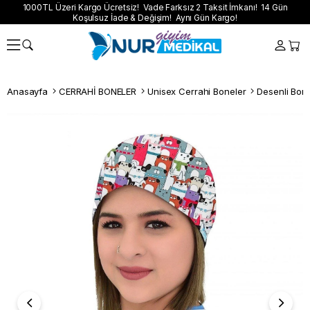
1000TL Üzeri Kargo Ücretsiz! Vade Farksız 2 Taksit İmkanı! 14 Gün
Koşulsuz İade & Değişim! Aynı Gün Kargo!
Anasayfa
CERRAHİ BONELER
Unisex Cerrahi Boneler
Desenli Bon