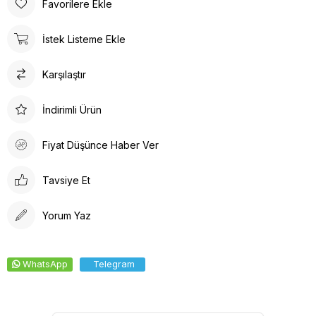
Favorilere Ekle
Çok sık buruşma yapmaz;
Desenli hemşire forması her zaman talep gören bir
İstek Listeme Ekle
üniformadır;
Özellikle hemşire forması takım modelleri söz konusu olduğu
Karşılaştır
zaman desenli formalar her zaman favori konumda yer alırlar.
İndirimli Ürün
Fiyat Düşünce Haber Ver
Tavsiye Et
Yorum Yaz
WhatsApp
Telegram