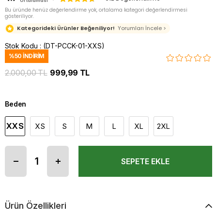
Ortalaması
Bu üründe henüz değerlendirme yok, ortalama kategori değerlendirmesi
gösteriliyor.
Kategorideki Ürünler Beğeniliyor!
Yorumları İncele >
Stok Kodu
(DT-PCCK-01-XXS)
%
50
İNDIRIM
2.000,00 TL
999,99 TL
Beden
XXS
XS
S
M
L
XL
2XL
Ürün Özellikleri