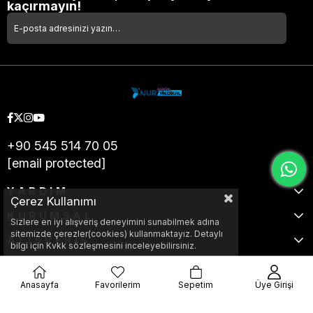
kaçırmayın!
+90 545 514 70 05
[email protected]
YARDIM
Çerez Kullanımı
KURUMSAL
Sizlere en iyi alışveriş deneyimini sunabilmek adına
sitemizde çerezler(cookies) kullanmaktayız. Detaylı
ALIŞVERİŞ
bilgi için Kvkk sözleşmesini inceleyebilirsiniz.
Anasayfa
Favorilerim
Sepetim
Üye Girişi