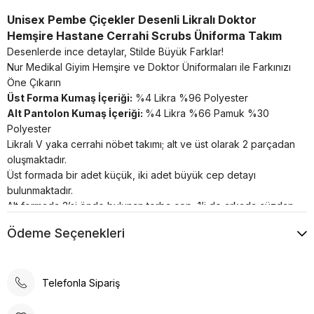
Unisex Pembe Çiçekler Desenli Likralı Doktor
Hemşire Hastane Cerrahi Scrubs Üniforma Takım
Desenlerde ince detaylar, Stilde Büyük Farklar!
Nur Medikal Giyim Hemşire ve Doktor Üniformaları ile Farkınızı
Öne Çıkarın
Üst Forma Kumaş İçeriği:
%4 Likra %96 Polyester
Alt Pantolon Kumaş İçeriği:
%4 Likra %66 Pamuk %30
Polyester
Likralı V yaka cerrahi nöbet takımı; alt ve üst olarak 2 parçadan
oluşmaktadır.
Üst formada bir adet küçük, iki adet büyük cep detayı
bulunmaktadır.
Alt formada 2’si önde bulunan torba cep, 1’i de arkada cüzdan
cep olmak üzere 3 adet cep bulunmaktadır.
Ödeme Seçenekleri
Alt forma klasik kesim pantolon paçası şeklindedir, beli lastikli
ve bağcıklıdır.
Cerrahi takımlar unisex’dir.
Telefonla Sipariş
Renkler uzun süre canlılığını korur;
Terletme ve solma asla yapmaz;
Nefes alan özel yapıya sahiptir;