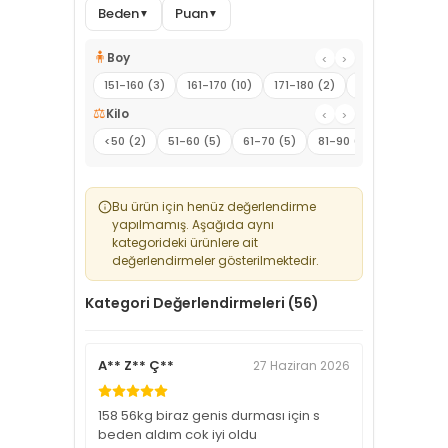
Beden
Puan
▼
▼
🧍
Boy
‹
›
151-160 (3)
161-170 (10)
171-180 (2)
181-190 (1)
⚖️
Kilo
‹
›
<50 (2)
51-60 (5)
61-70 (5)
81-90 (2)
91-100 (1)
Bu ürün için henüz değerlendirme
yapılmamış. Aşağıda aynı
kategorideki ürünlere ait
değerlendirmeler gösterilmektedir.
Kategori Değerlendirmeleri (56)
A** Z** Ç**
27 Haziran 2026
158 56kg biraz genis durması için s
beden aldım cok iyi oldu