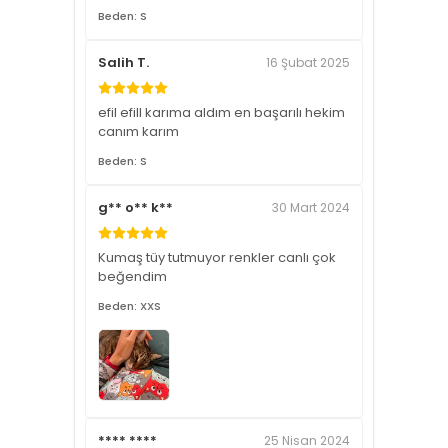
Beden: S
Salih T.
16 Şubat 2025
efil efill karıma aldım en başarılı hekim
canım karım
Beden: S
g** o** k**
30 Mart 2024
Kumaş tüy tutmuyor renkler canlı çok
beğendim
Beden: XXS
**** ****
25 Nisan 2024