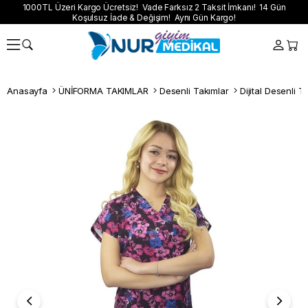
1000TL Üzeri Kargo Ücretsiz! Vade Farksız 2 Taksit İmkanı! 14 Gün
Koşulsuz İade & Değişim! Aynı Gün Kargo!
Anasayfa
ÜNİFORMA TAKIMLAR
Desenli Takımlar
Dijital Desenli T