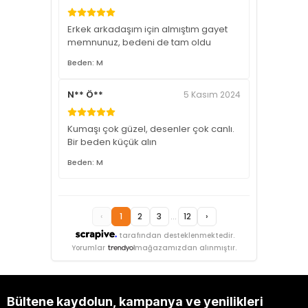
Erkek arkadaşım için almıştım gayet
memnunuz, bedeni de tam oldu
Beden: M
N** Ö**
5 Kasım 2024
Kumaşı çok güzel, desenler çok canlı.
Bir beden küçük alın
Beden: M
‹
1
2
3
...
12
›
tarafından desteklenmektedir.
Yorumlar
mağazamızdan alınmıştır.
Bültene kaydolun, kampanya ve yenilikleri