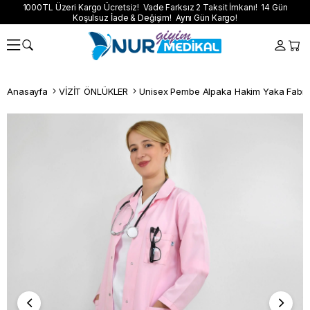
1000TL Üzeri Kargo Ücretsiz! Vade Farksız 2 Taksit İmkanı! 14 Gün
Koşulsuz İade & Değişim! Aynı Gün Kargo!
Anasayfa
VİZİT ÖNLÜKLER