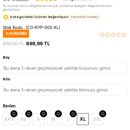
Ortalaması
Bu üründe henüz değerlendirme yok, ortalama kategori değerlendirmesi
gösteriliyor.
Kategorideki Ürünler Beğeniliyor!
Yorumları İncele >
Stok Kodu
(CO-KYP-003-XL)
%
26
İNDIRIM
950,00 TL
699,99 TL
Boy
Kilo
Beden
XL
XXS
XS
S
M
L
2XL