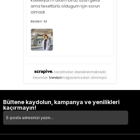
kaliteliydi m aldım biraz uzun geldi
ama tesettürlü oldugum için sorun
olmadı
Beden: M
tarafından desteklenmektedir.
Yorumlar
mağazamızdan alınmıştır.
Bültene kaydolun, kampanya ve yenilikleri
kaçırmayın!