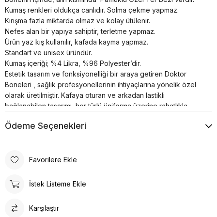
Kumaş renkleri oldukça canlıdır. Solma çekme yapmaz.
Kırışma fazla miktarda olmaz ve kolay ütülenir.
Nefes alan bir yapıya sahiptir, terletme yapmaz.
Ürün yaz kış kullanılır, kafada kayma yapmaz.
Standart ve unisex üründür.
Kumaş içeriği; %4 Likra, %96 Polyester’dir.
Estetik tasarım ve fonksiyonelliği bir araya getiren Doktor
Boneleri , sağlık profesyonellerinin ihtiyaçlarına yönelik özel
olarak üretilmiştir. Kafaya oturan ve arkadan lastikli
bağlanabilen tasarımı, her türlü üniforma üzerine rahatlıkla
takılabilme özelliğine sahiptir.
Ödeme Seçenekleri
Bonenin iç kısmında yer alan pamuklu özel ter bezi, kullanıcıya
konforlu bir deneyim sunar. Kumaş renkleri canlı ve
dayanıklıdır; solma çekme yapmaz. Ayrıca, kırışma sorunu
minimum seviyededir ve kolayca ütülenebilir. Nefes alan
Favorilere Ekle
yapısı, terletme yapmaz ve yaz-kış kullanım için idealdir.
Ürün, kafada kayma yapmayacak şekilde tasarlanmıştır, bu da
İstek Listeme Ekle
sağlık profesyonellerinin uzun çalışma saatlerinde rahatlıkla
kullanabilmesine olanak tanır. Standart ve unisex ürün olması,
Karşılaştır
her cinsiyet ve beden tipine uygunluğu artırır.