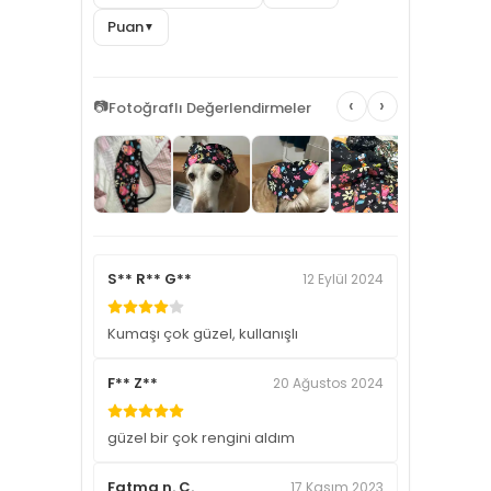
Puan
▼
‹
›
📷
Fotoğraflı Değerlendirmeler
S** R** G**
12 Eylül 2024
Kumaşı çok güzel, kullanışlı
F** Z**
20 Ağustos 2024
güzel bir çok rengini aldım
Fatma n. C.
17 Kasım 2023