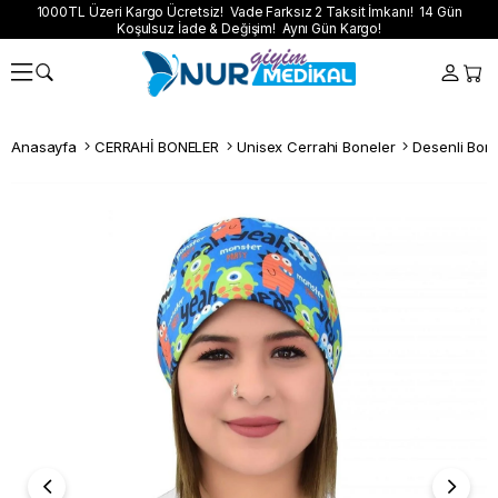
1000TL Üzeri Kargo Ücretsiz! Vade Farksız 2 Taksit İmkanı! 14 Gün
Koşulsuz İade & Değişim! Aynı Gün Kargo!
Anasayfa
CERRAHİ BONELER
Unisex Cerrahi Boneler
Desenli Bon