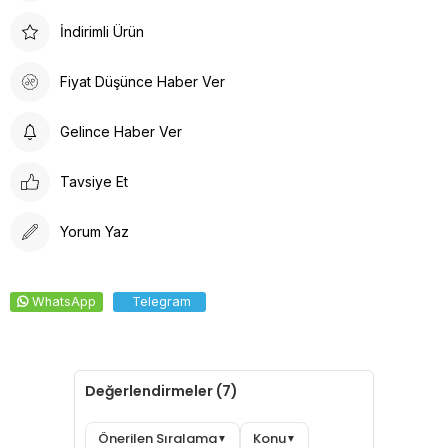
Doktor Bone ile şıklık, konfor ve fonksiyonelliği bir arada
İndirimli Ürün
bulacaksınız. Sağlığınız için en iyisi!
Doktor Bone
Doktor Bone, sağlık profesyonelleri için ideal bir seçenektir.
Fiyat Düşünce Haber Ver
Arkadan lastikli tasarımı, kafaya oturan formu ve %100 pamuklu
ter bezi iç yüzeyi ile konforlu bir deneyim sunar. Dayanıklı
Gelince Haber Ver
kumaşı solma yapmaz, kolay ütülenir ve canlı renkleri ile şıklığı
bir araya getirir.
Tavsiye Et
Yorum Yaz
WhatsApp
Telegram
Değerlendirmeler (7)
Önerilen Sıralama
Konu
▼
▼