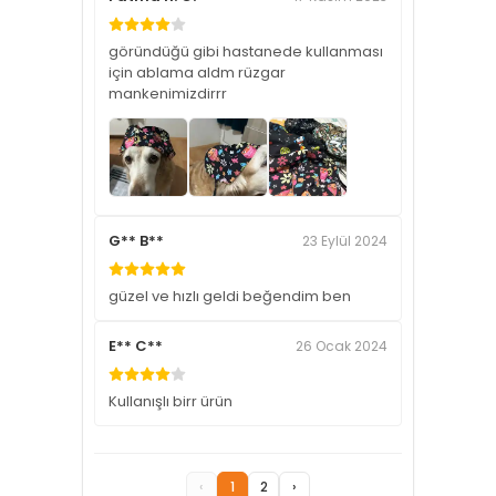
göründüğü gibi hastanede kullanması
için ablama aldm rüzgar
mankenimizdirrr
G** B**
23 Eylül 2024
güzel ve hızlı geldi beğendim ben
E** C**
26 Ocak 2024
Kullanışlı birr ürün
‹
1
2
›