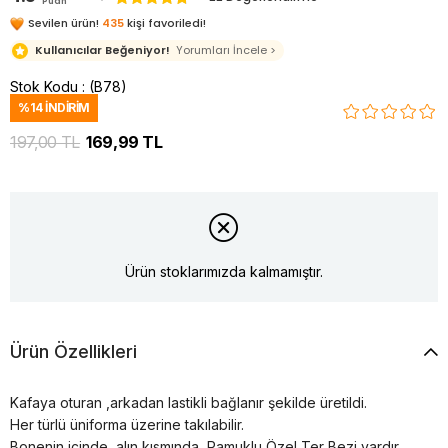
Puan
Sevilen ürün!
435
kişi favoriledi!
Kullanıcılar Beğeniyor!
Yorumları İncele >
Stok Kodu
(B78)
%
14
İNDIRIM
197,00 TL
169,99 TL
Ürün stoklarımızda kalmamıştır.
Ürün Özellikleri
Kafaya oturan ,arkadan lastikli bağlanır şekilde üretildi.
Her türlü üniforma üzerine takılabilir.
Bonenin içinde, alın kısmında Pamuklu Özel Ter Bezi vardır.