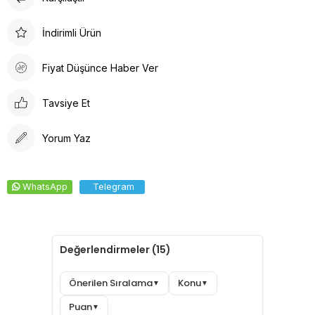
Doktor Bone, sağlık profesyonelleri için ideal bir seçenektir.
Arkadan lastikli tasarımı, kafaya oturan formu ve pamuklu ter
İndirimli Ürün
bezi iç yüzeyi ile konforlu bir deneyim sunar. Dayanıklı kumaşı
solma yapmaz, kolay ütülenir ve canlı renkleri ile şıklığı bir
Fiyat Düşünce Haber Ver
araya getirir.
Tavsiye Et
Yorum Yaz
WhatsApp
Telegram
Değerlendirmeler (15)
Önerilen Sıralama
Konu
▼
▼
Puan
▼