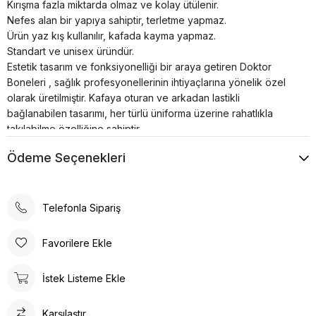
Kırışma fazla miktarda olmaz ve kolay ütülenir.
Nefes alan bir yapıya sahiptir, terletme yapmaz.
Ürün yaz kış kullanılır, kafada kayma yapmaz.
Standart ve unisex üründür.
Estetik tasarım ve fonksiyonelliği bir araya getiren Doktor
Boneleri , sağlık profesyonellerinin ihtiyaçlarına yönelik özel
olarak üretilmiştir. Kafaya oturan ve arkadan lastikli
bağlanabilen tasarımı, her türlü üniforma üzerine rahatlıkla
takılabilme özelliğine sahiptir.
Bonenin iç kısmında yer alan pamuklu özel ter bezi, kullanıcıya
Ödeme Seçenekleri
konforlu bir deneyim sunar. Kumaş renkleri canlı ve
dayanıklıdır; solma çekme yapmaz. Ayrıca, kırışma sorunu
minimum seviyededir ve kolayca ütülenebilir. Nefes alan
yapısı, terletme yapmaz ve yaz-kış kullanım için idealdir.
Telefonla Sipariş
Ürün, kafada kayma yapmayacak şekilde tasarlanmıştır, bu da
sağlık profesyonellerinin uzun çalışma saatlerinde rahatlıkla
Favorilere Ekle
kullanabilmesine olanak tanır. Standart ve unisex ürün olması,
her cinsiyet ve beden tipine uygunluğu artırır.
İstek Listeme Ekle
Doktor Bone ile şıklık, konfor ve fonksiyonelliği bir arada
bulacaksınız. Sağlığınız için en iyisi!
Karşılaştır
Doktor Bone