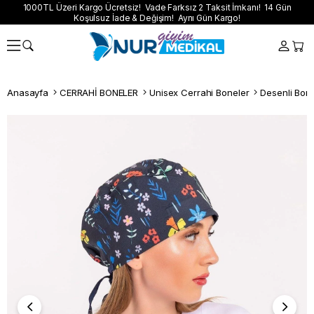
1000TL Üzeri Kargo Ücretsiz! Vade Farksız 2 Taksit İmkanı! 14 Gün
Koşulsuz İade & Değişim! Aynı Gün Kargo!
Anasayfa
CERRAHİ BONELER
Unisex Cerrahi Boneler
Desenli Bon