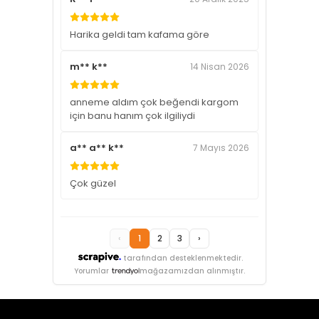
Harika geldi tam kafama göre
m** k**
14 Nisan 2026
anneme aldım çok beğendi kargom
için banu hanım çok ilgiliydi
a** a** k**
7 Mayıs 2026
Çok güzel
‹
1
2
3
›
tarafından desteklenmektedir.
Yorumlar
mağazamızdan alınmıştır.