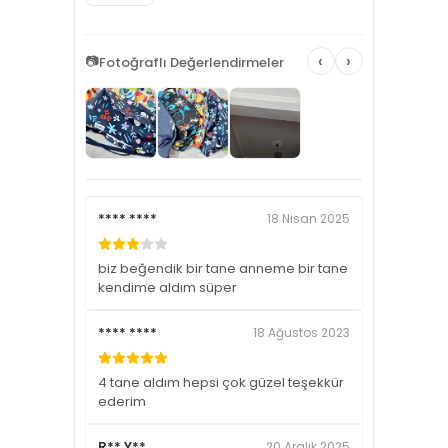
‹
›
📷
Fotoğraflı Değerlendirmeler
**** ****
18 Nisan 2025
biz beğendik bir tane anneme bir tane
kendime aldım süper
**** ****
18 Ağustos 2023
4 tane aldım hepsi çok güzel teşekkür
ederim
R** Y**
20 Aralık 2025