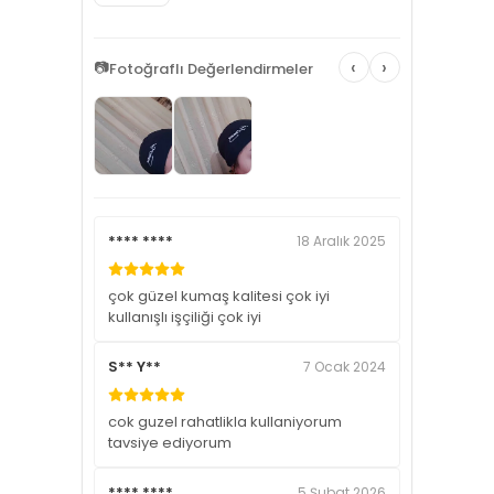
‹
›
📷
Fotoğraflı Değerlendirmeler
**** ****
18 Aralık 2025
çok güzel kumaş kalitesi çok iyi
kullanışlı işçiliği çok iyi
S** Y**
7 Ocak 2024
cok guzel rahatlikla kullaniyorum
tavsiye ediyorum
**** ****
5 Şubat 2026