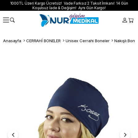
1000TL Üzeri Kargo Ücretsiz! Vade Farksız 2 Taksit İmkanı! 14 Gün
Koşulsuz İade & Değişim! Aynı Gün Kargo!
Anasayfa
CERRAHİ BONELER
Unisex Cerrahi Boneler
Nakışlı Bone