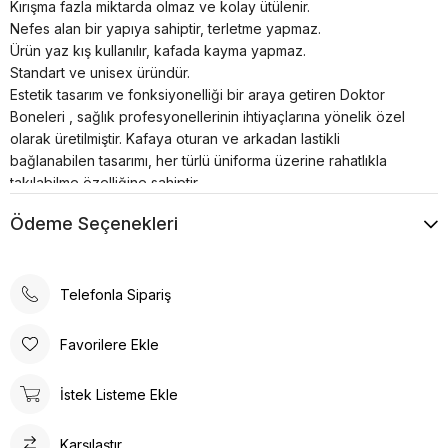
Kırışma fazla miktarda olmaz ve kolay ütülenir.
Nefes alan bir yapıya sahiptir, terletme yapmaz.
Ürün yaz kış kullanılır, kafada kayma yapmaz.
Standart ve unisex üründür.
Estetik tasarım ve fonksiyonelliği bir araya getiren Doktor
Boneleri , sağlık profesyonellerinin ihtiyaçlarına yönelik özel
olarak üretilmiştir. Kafaya oturan ve arkadan lastikli
bağlanabilen tasarımı, her türlü üniforma üzerine rahatlıkla
takılabilme özelliğine sahiptir.
Bonenin iç kısmında yer alan pamuklu özel ter bezi, kullanıcıya
Ödeme Seçenekleri
konforlu bir deneyim sunar. Kumaş renkleri canlı ve
dayanıklıdır; solma çekme yapmaz. Ayrıca, kırışma sorunu
minimum seviyededir ve kolayca ütülenebilir. Nefes alan
yapısı, terletme yapmaz ve yaz-kış kullanım için idealdir.
Telefonla Sipariş
Ürün, kafada kayma yapmayacak şekilde tasarlanmıştır, bu da
sağlık profesyonellerinin uzun çalışma saatlerinde rahatlıkla
Favorilere Ekle
kullanabilmesine olanak tanır. Standart ve unisex ürün olması,
her cinsiyet ve beden tipine uygunluğu artırır.
İstek Listeme Ekle
Doktor Bone ile şıklık, konfor ve fonksiyonelliği bir arada
bulacaksınız. Sağlığınız için en iyisi!
Karşılaştır
Doktor Bone