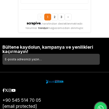
‹
1
2
3
›
tarafından desteklenmektedir.
Yorumlar
mağazamızdan alınmıştır.
Bültene kaydolun, kampanya ve yenilikleri
kaçırmayın!
+90 545 514 70 05
[email protected]