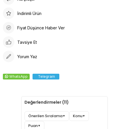
Doktor Bone, sağlık profesyonelleri için ideal bir seçenektir.
Arkadan lastikli tasarımı, kafaya oturan formu ve %100 pamuklu
İndirimli Ürün
ter bezi iç yüzeyi ile konforlu bir deneyim sunar. Dayanıklı
kumaşı solma yapmaz, kolay ütülenir ve canlı renkleri ile şıklığı
Fiyat Düşünce Haber Ver
bir araya getirir.
Tavsiye Et
Yorum Yaz
WhatsApp
Telegram
Değerlendirmeler (11)
Önerilen Sıralama
Konu
▼
▼
Puan
▼