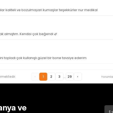
lar kaliteli ve bozulmayan kumaşlar teşekkürler nur medikal
k almıştım. Kendisi çok beğendi 🌿
i topladı çok kullanışlı güzel bir bone tavsiye ederim
...
‹
1
2
3
29
›
nmektedir.
Yorumla
anya ve