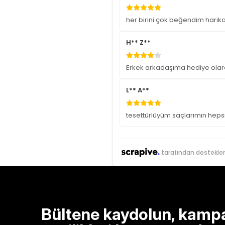
her birini çok beğendim harika
H** Z**
Erkek arkadaşıma hediye olara
L** A**
tesettürlüyüm saçlarımın hepsin
tarafından destekle
Bültene kaydolun, kamp