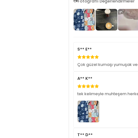
📷
Fotoğraflı Değerlendirmeler
S** E**
Çok güzel kumaşı yumuşak ve b
A** K**
tek kelimeyle muhteşem herke
T** D**