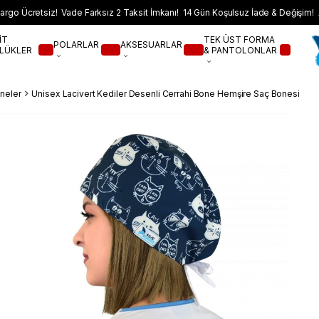
argo Ücretsiz! Vade Farksız 2 Taksit İmkanı! 14 Gün Koşulsuz İade & Değişim! 
İT
TEK ÜST FORMA
POLARLAR
AKSESUARLAR
LÜKLER
& PANTOLONLAR
neler
Unisex Lacivert Kediler Desenli Cerrahi Bone Hemşire Saç Bonesi