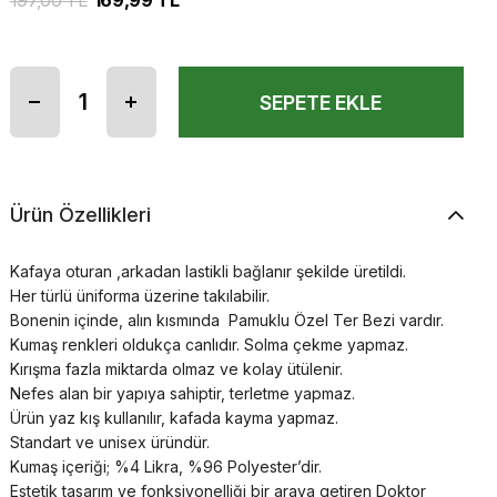
197,00 TL
169,99 TL
Ürün Özellikleri
Kafaya oturan ,arkadan lastikli bağlanır şekilde üretildi.
Her türlü üniforma üzerine takılabilir.
Bonenin içinde, alın kısmında Pamuklu Özel Ter Bezi vardır.
Kumaş renkleri oldukça canlıdır. Solma çekme yapmaz.
Kırışma fazla miktarda olmaz ve kolay ütülenir.
Nefes alan bir yapıya sahiptir, terletme yapmaz.
Ürün yaz kış kullanılır, kafada kayma yapmaz.
Standart ve unisex üründür.
Kumaş içeriği; %4 Likra, %96 Polyester’dir.
Estetik tasarım ve fonksiyonelliği bir araya getiren Doktor