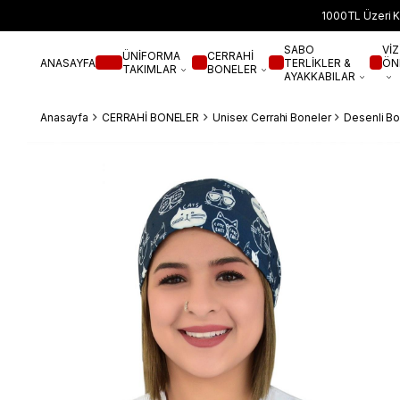
1000TL Üzeri K
SABO
VİZ
ÜNİFORMA
CERRAHİ
ANASAYFA
TERLİKLER &
ÖN
TAKIMLAR
BONELER
AYAKKABILAR
Anasayfa
CERRAHİ BONELER
Unisex Cerrahi Boneler
Desenli Bo