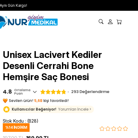
Aynı Gün Kargo!
Unisex Lacivert Kediler
Desenli Cerrahi Bone
Hemşire Saç Bonesi
4.8
Ortalama
293 Değerlendirme
Puan
Sevilen ürün!
5,6B
kişi favoriledi!
Kullanıcılar Beğeniyor!
Yorumları İncele >
Stok Kodu
(B28)
%
14
İNDIRIM