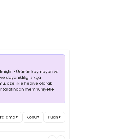
Dayanıklı kumaşı solma yapmaz, kolay ütülenir ve canlı
renkleri ile şıklığı bir araya getirir.
ilmiştir. • Ürünün kaymayan ve
ve dayanıklılığı sıkça
ü, özellikle hediye olarak
cılar tarafından memnuniyetle
Sıralama
Konu
Puan
▼
▼
▼