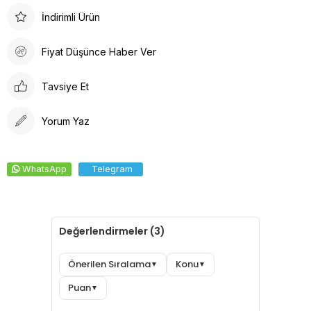
Arkadan lastikli tasarımı, kafaya oturan formu ve %100 pamuklu
İndirimli Ürün
ter bezi iç yüzeyi ile konforlu bir deneyim sunar. Dayanıklı
kumaşı solma yapmaz, kolay ütülenir ve canlı renkleri ile şıklığı
Fiyat Düşünce Haber Ver
bir araya getirir.
Tavsiye Et
Yorum Yaz
WhatsApp
Telegram
Değerlendirmeler (3)
Önerilen Sıralama
Konu
▼
▼
Puan
▼