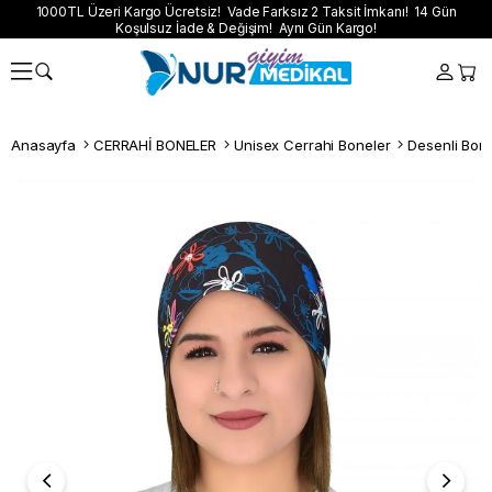
1000TL Üzeri Kargo Ücretsiz! Vade Farksız 2 Taksit İmkanı! 14 Gün
Koşulsuz İade & Değişim! Aynı Gün Kargo!
Anasayfa
CERRAHİ BONELER
Unisex Cerrahi Boneler
Desenli Bon