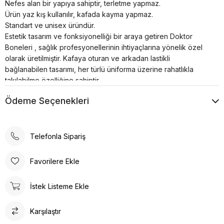
Nefes alan bir yapıya sahiptir, terletme yapmaz.
Ürün yaz kış kullanılır, kafada kayma yapmaz.
Standart ve unisex üründür.
Estetik tasarım ve fonksiyonelliği bir araya getiren Doktor
Boneleri , sağlık profesyonellerinin ihtiyaçlarına yönelik özel
olarak üretilmiştir. Kafaya oturan ve arkadan lastikli
bağlanabilen tasarımı, her türlü üniforma üzerine rahatlıkla
takılabilme özelliğine sahiptir.
Bonenin iç kısmında yer alan pamuklu özel ter bezi, kullanıcıya
Ödeme Seçenekleri
konforlu bir deneyim sunar. Kumaş renkleri canlı ve
dayanıklıdır; solma çekme yapmaz. Ayrıca, kırışma sorunu
minimum seviyededir ve kolayca ütülenebilir. Nefes alan
yapısı, terletme yapmaz ve yaz-kış kullanım için idealdir.
Telefonla Sipariş
Ürün, kafada kayma yapmayacak şekilde tasarlanmıştır, bu da
sağlık profesyonellerinin uzun çalışma saatlerinde rahatlıkla
Favorilere Ekle
kullanabilmesine olanak tanır. Standart ve unisex ürün olması,
her cinsiyet ve beden tipine uygunluğu artırır.
İstek Listeme Ekle
Doktor Bone ile şıklık, konfor ve fonksiyonelliği bir arada
bulacaksınız. Sağlığınız için en iyisi!
Karşılaştır
Doktor Bone
Doktor Bone, sağlık profesyonelleri için ideal bir seçenektir.