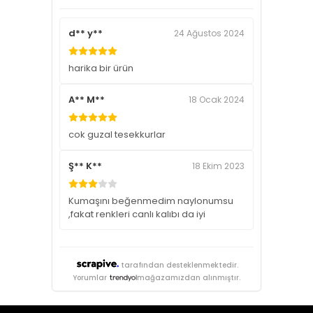
d** y**
24 Ağustos 2024
harika bir ürün
A** M**
18 Ocak 2024
cok guzal tesekkurlar
Ş** K**
18 Ekim 2023
Kumaşını beğenmedim naylonumsu
,fakat renkleri canlı kalıbı da iyi
tarafından desteklenmektedir.
Yorumlar
mağazamızdan alınmıştır.