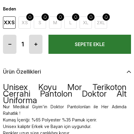
Beden
XXS
XS
S
M
L
XL
2XL
Ürün Özellikleri
Unisex Koyu Mor Terikoton
Cerrahi Pantolon Doktor Alt
Üniforma
Nur Medikal Giyim'in Doktor Pantolonları ile Her Adımda
Rahatlık !
Kumaş İçeriği: %65 Polyester %35 Pamuk içerir.
Unisex kalıptır Erkek ve Bayan için uygundur.
Renkler uzun süre canlılığını korur.