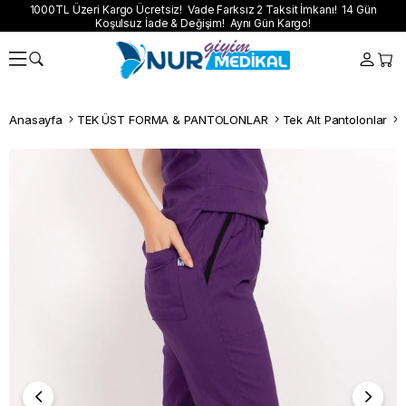
1000TL Üzeri Kargo Ücretsiz! Vade Farksız 2 Taksit İmkanı! 14 Gün
Koşulsuz İade & Değişim! Aynı Gün Kargo!
Anasayfa
TEK ÜST FORMA & PANTOLONLAR
Tek Alt Pantolonlar