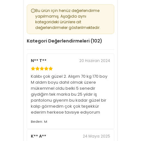
Bu ürün için henüz değerlendirme
yapılmamış. Aşağıda aynı
kategorideki ürünlere ait
değerlendirmeler gösterilmektedir.
Kategori Değerlendirmeleri (102)
N** T**
20 Haziran 2024
Kalıbı çok güzel 2. Alışım 70 kg 170 boy
M aldım boyu dahil olmak üzere
mükemmel oldu belki 5 senedir
giydiğim tek marka bu 25 yıldır iş
pantolonu giyerım bu kadar güzel bir
kalıp görmedim çok çok teşekkür
ederim herkese tavsıye edıyorum
Beden: M
K** A**
24 Mayıs 2025