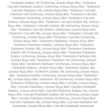
Pantolon Doktor Alt Üniforma
Unisex Koyu Mor Terikoton
,
Cerrahi Pantolon Doktor Üniforma
Unisex Koyu Mor Terikoton
,
Cerrahi Pantolon Alt
Unisex Koyu Mor Terikoton Cerrahi
,
Pantolon Alt Üniforma
Unisex Koyu Mor Terikoton Cerrahi
,
Pantolon Üniforma
Unisex Koyu Mor Terikoton Cerrahi
,
Doktor
Unisex Koyu Mor Terikoton Cerrahi Doktor Alt
Unisex
,
,
Koyu Mor Terikoton Cerrahi Doktor Alt Üniforma
Unisex Koyu
,
Mor Terikoton Cerrahi Doktor Üniforma
Unisex Koyu Mor
,
Terikoton Cerrahi Alt
Unisex Koyu Mor Terikoton Cerrahi Alt
,
Üniforma
Unisex Koyu Mor Terikoton Cerrahi Üniforma
,
,
Unisex Koyu Mor Terikoton Pantolon
Unisex Koyu Mor
,
Terikoton Pantolon Doktor
Unisex Koyu Mor Terikoton
,
Pantolon Doktor Alt
Unisex Koyu Mor Terikoton Pantolon
,
Doktor Alt Üniforma
Unisex Koyu Mor Terikoton Pantolon
,
Doktor Üniforma
Unisex Koyu Mor Terikoton Pantolon Alt
,
,
Unisex Koyu Mor Terikoton Pantolon Alt Üniforma
Unisex
,
Koyu Mor Terikoton Pantolon Üniforma
Unisex Koyu Mor
,
Terikoton Doktor
Unisex Koyu Mor Terikoton Doktor Alt
,
,
Unisex Koyu Mor Terikoton Doktor Alt Üniforma
Unisex Koyu
,
Mor Terikoton Doktor Üniforma
Unisex Koyu Mor Terikoton
,
Alt
Unisex Koyu Mor Terikoton Alt Üniforma
Unisex Koyu Mor
,
,
Terikoton Üniforma
Unisex Koyu Mor Cerrahi
Unisex Koyu
,
,
Mor Cerrahi Pantolon
Unisex Koyu Mor Cerrahi Pantolon
,
Doktor
Unisex Koyu Mor Cerrahi Pantolon Doktor Alt
Unisex
,
,
Koyu Mor Cerrahi Pantolon Doktor Alt Üniforma
Unisex Koyu
,
Mor Cerrahi Pantolon Doktor Üniforma
Unisex Koyu Mor
,
Cerrahi Pantolon Alt
Unisex Koyu Mor Cerrahi Pantolon Alt
,
Üniforma
Unisex Koyu Mor Cerrahi Pantolon Üniforma
,
,