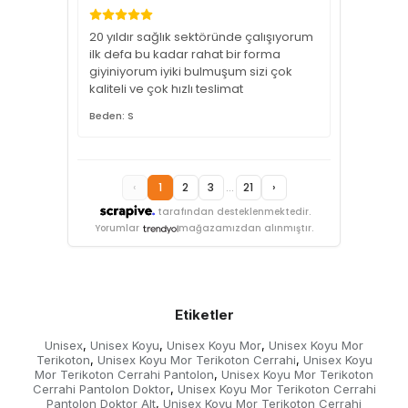
20 yıldır sağlık sektöründe çalışıyorum
ilk defa bu kadar rahat bir forma
giyiniyorum iyiki bulmuşum sizi çok
kaliteli ve çok hızlı teslimat
Beden: S
‹
1
2
3
...
21
›
tarafından desteklenmektedir.
Yorumlar
mağazamızdan alınmıştır.
Etiketler
Unisex
Unisex Koyu
Unisex Koyu Mor
Unisex Koyu Mor
,
,
,
Terikoton
Unisex Koyu Mor Terikoton Cerrahi
Unisex Koyu
,
,
Mor Terikoton Cerrahi Pantolon
Unisex Koyu Mor Terikoton
,
Cerrahi Pantolon Doktor
Unisex Koyu Mor Terikoton Cerrahi
,
Pantolon Doktor Alt
Unisex Koyu Mor Terikoton Cerrahi
,