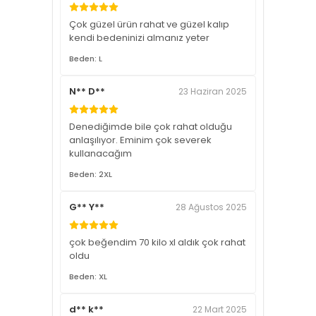
Çok güzel ürün rahat ve güzel kalıp
kendi bedeninizi almanız yeter
Beden: L
N** D**
23 Haziran 2025
Denediğimde bile çok rahat olduğu
anlaşılıyor. Eminim çok severek
kullanacağım
Beden: 2XL
G** Y**
28 Ağustos 2025
çok beğendim 70 kilo xl aldık çok rahat
oldu
Beden: XL
d** k**
22 Mart 2025