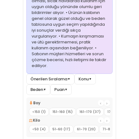
olması, sıcak havalarda kullanım için
uygun olduğu yönünde olumlu geri
bildirimler alıyor. • Ürünün kalıbının
genel olarak güzel olduğu ve beden
tablosuna uygun seçim yapıldığında
iyi sonuçlar verdiği sıkça
vurgulanıyor. • Kumaşın kırışmaması
ve ütü gerektirmemesi, pratik
kullanım açısından beğeniliyor. •
Satıcının müşteri hizmetleri ve sorun
çözme becerisi, hızlı iletişimi ile takdir
ediliyor.
Önerilen Sıralama
Konu
▼
▼
Beden
Puan
▼
▼
🧍
Boy
‹
›
<150 (1)
151-160 (15)
161-170 (37)
171-180 (5)
181
⚖️
Kilo
‹
›
<50 (4)
51-60 (17)
61-70 (20)
71-80 (12)
81-90 