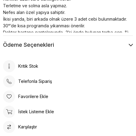
Terletme ve solma asla yapmaz.
Nefes alan özel yapıya sahiptir.
İkisi yanda, biri arkada olnak üzere 3 adet cebi bulunmaktadır.
30°’de kısa programda yıkanması önerilir.
Doktor hastane pantolonunda 2’si önde bulunan torba cep, 1’i
de arkada cüzdan cep olmak üzere 3 adet cep bulunmaktadır.
Ödeme Seçenekleri
Hemşire alt forma klasik kesim pantolon paçası şeklindedir,
beli lastikli ve bağcıklıdır.
Kritik Stok
Telefonla Sipariş
Favorilere Ekle
İstek Listeme Ekle
Karşılaştır