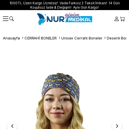
1000TL Üzeri Kargo Ücretsiz! Vade Farksız 2 Taksit İmkanı! 14 Gün
Koşulsuz İade & Değişim! Aynı Gün Kargo!
Anasayfa
CERRAHİ BONELER
Unisex Cerrahi Boneler
Desenli Bon