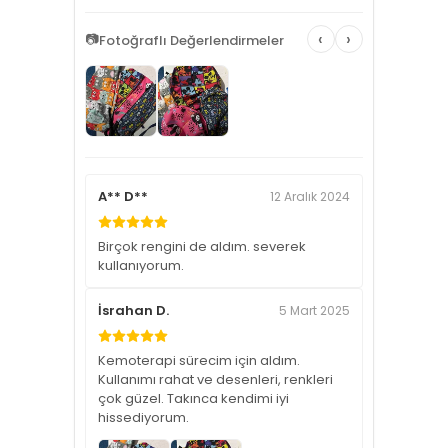
‹
›
📷
Fotoğraflı Değerlendirmeler
A** D**
12 Aralık 2024
Birçok rengini de aldım. severek
kullanıyorum.
İsrahan D.
5 Mart 2025
Kemoterapi sürecim için aldım.
Kullanımı rahat ve desenleri, renkleri
çok güzel. Takınca kendimi iyi
hissediyorum.