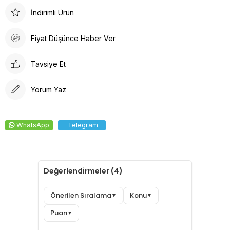
Arkadan lastikli tasarımı, kafaya oturan formu ve pamuklu ter
İndirimli Ürün
bezi iç yüzeyi ile konforlu bir deneyim sunar. Dayanıklı kumaşı
solma yapmaz, kolay ütülenir ve canlı renkleri ile şıklığı bir
Fiyat Düşünce Haber Ver
araya getirir.
Tavsiye Et
Yorum Yaz
WhatsApp
Telegram
Değerlendirmeler (4)
Önerilen Sıralama
Konu
▼
▼
Puan
▼