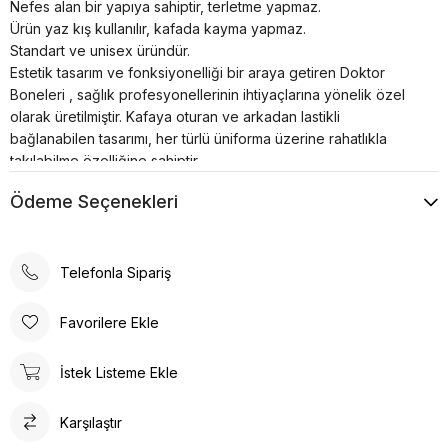
Nefes alan bir yapıya sahiptir, terletme yapmaz.
Ürün yaz kış kullanılır, kafada kayma yapmaz.
Standart ve unisex üründür.
Estetik tasarım ve fonksiyonelliği bir araya getiren Doktor
Boneleri , sağlık profesyonellerinin ihtiyaçlarına yönelik özel
olarak üretilmiştir. Kafaya oturan ve arkadan lastikli
bağlanabilen tasarımı, her türlü üniforma üzerine rahatlıkla
takılabilme özelliğine sahiptir.
Bonenin iç kısmında yer alan pamuklu özel ter bezi, kullanıcıya
Ödeme Seçenekleri
konforlu bir deneyim sunar. Kumaş renkleri canlı ve
dayanıklıdır; solma çekme yapmaz. Ayrıca, kırışma sorunu
minimum seviyededir ve kolayca ütülenebilir. Nefes alan
yapısı, terletme yapmaz ve yaz-kış kullanım için idealdir.
Telefonla Sipariş
Ürün, kafada kayma yapmayacak şekilde tasarlanmıştır, bu da
sağlık profesyonellerinin uzun çalışma saatlerinde rahatlıkla
Favorilere Ekle
kullanabilmesine olanak tanır. Standart ve unisex ürün olması,
her cinsiyet ve beden tipine uygunluğu artırır.
İstek Listeme Ekle
Doktor Bone ile şıklık, konfor ve fonksiyonelliği bir arada
bulacaksınız. Sağlığınız için en iyisi!
Karşılaştır
Doktor Bone
Doktor Bone, sağlık profesyonelleri için ideal bir seçenektir.