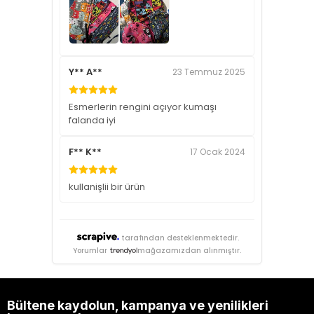
Y** A**
23 Temmuz 2025
Esmerlerin rengini açıyor kumaşı
falanda iyi
F** K**
17 Ocak 2024
kullanişlii bir ürün
tarafından desteklenmektedir.
Yorumlar
mağazamızdan alınmıştır.
Bültene kaydolun, kampanya ve yenilikleri