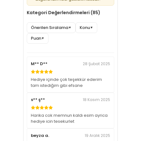
Kategori Değerlendirmeleri (85)
Önerilen Sıralama
Konu
▼
▼
Puan
▼
M** D**
28 Şubat 2025
Hediye içinde çok teşekkür ederim
tam istediğim gibi efsane
s** ş**
18 Kasım 2025
Harika cok memnun kaldı esim ayrica
hediye icin tesekurlet
beyza a.
19 Aralık 2025