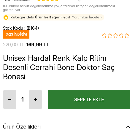
Ortalaması
Bu üründe henüz değerlendirme yok, ortalama kategori değerlendirmesi
gösteriliyor.
Kategorideki Ürünler Beğeniliyor!
Yorumları İncele >
Stok Kodu
(B164)
%
23
İNDIRIM
220,00 TL
169,99 TL
Unisex Hardal Renk Kalp Ritim
Desenli Cerrahi Bone Doktor Saç
Bonesi
Ürün Özellikleri