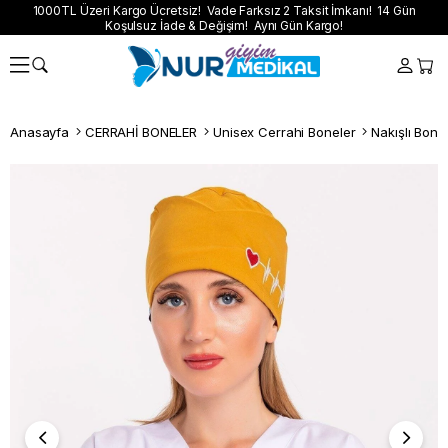
1000TL Üzeri Kargo Ücretsiz! Vade Farksız 2 Taksit İmkanı! 14 Gün
Koşulsuz İade & Değişim! Aynı Gün Kargo!
Anasayfa
CERRAHİ BONELER
Unisex Cerrahi Boneler
Nakışlı Bone