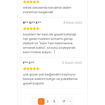
erkek arkasimla kendime aldım
inanılmaz begendik
R** G** K**
8 Nisan 2024
bayıldım ter bezi de gayet kullanışlı
her gelen hastam bonemi görüp
Atatürk'ün "beni Türk hekimlerine
emanet ediniz" sözünü söyleyerek
beni motive ediyor. :)
F** C**
12 Kasım 2025
çok güzel çok beğendim kaymıyor.
tavsiye ederim kargo ve paketleme
gayet başarılı
‹
1
2
3
...
17
›