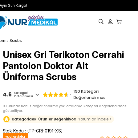
Aynı Gün Kargo!
iforma Scrubs
Unisex Gri Terikoton Cerrahi
Pantolon Doktor Alt
Üniforma Scrubs
190
Kategori
4.6
Kategori
Ortalaması
Değerlendirmesi
Bu üründe henüz değerlendirme yok, ortalama kategori değerlendirmesi
gösteriliyor.
Kategorideki Ürünler Beğeniliyor!
Yorumları İncele >
Stok Kodu
(TP-GRI-0191-XS)
%
5
İNDIRIM