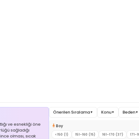
Önerilen Sıralama
Konu
Beden
▼
▼
▼
lığı ve esnekliği öne
🧍
Boy
ürlüğü sağladığı
<150 (1)
151-160 (15)
161-170 (37)
171-1
e ince olması, sıcak