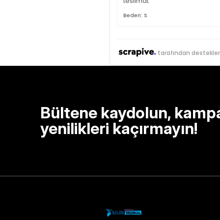
teslimat
Beden: S
tarafından destekle
Bültene kaydolun, kamp
yenilikleri kaçırmayın!