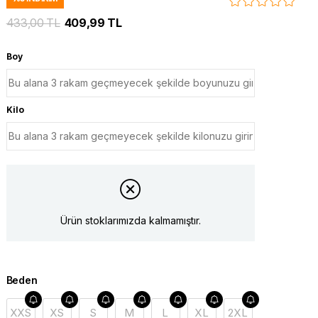
433,00 TL
409,99 TL
Boy
Kilo
Ürün stoklarımızda kalmamıştır.
Beden
XXS
XS
S
M
L
XL
2XL