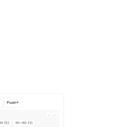
Puan
▼
‹
›
80 (5)
181-190 (3)