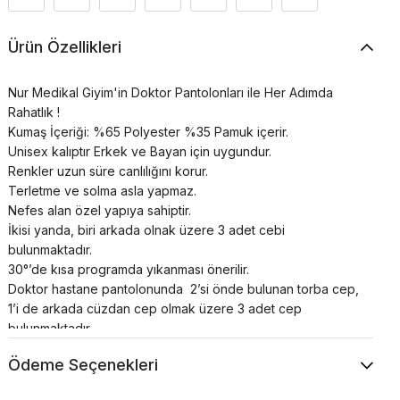
Ürün Özellikleri
Nur Medikal Giyim'in Doktor Pantolonları ile Her Adımda
Rahatlık !
Kumaş İçeriği: %65 Polyester %35 Pamuk içerir.
Unisex kalıptır Erkek ve Bayan için uygundur.
Renkler uzun süre canlılığını korur.
Terletme ve solma asla yapmaz.
Nefes alan özel yapıya sahiptir.
İkisi yanda, biri arkada olnak üzere 3 adet cebi
bulunmaktadır.
30°’de kısa programda yıkanması önerilir.
Doktor hastane pantolonunda 2’si önde bulunan torba cep,
1’i de arkada cüzdan cep olmak üzere 3 adet cep
bulunmaktadır.
Hemşire alt forma klasik kesim pantolon paçası şeklindedir,
Ödeme Seçenekleri
beli lastikli ve bağcıklıdır.