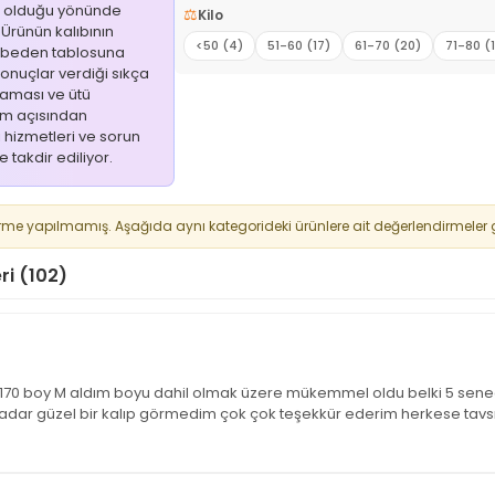
n olduğu yönünde
⚖️
Kilo
• Ürünün kalıbının
<50 (4)
51-60 (17)
61-70 (20)
71-80 (
e beden tablosuna
onuçlar verdiği sıkça
maması ve ütü
ım açısından
i hizmetleri ve sorun
e takdir ediliyor.
rme yapılmamış. Aşağıda aynı kategorideki ürünlere ait değerlendirmeler g
ri (102)
kg 170 boy M aldım boyu dahil olmak üzere mükemmel oldu belki 5 sene
u kadar güzel bir kalıp görmedim çok çok teşekkür ederim herkese tav