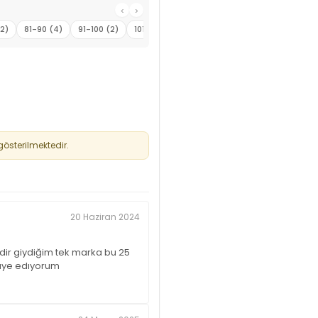
‹
›
12)
81-90 (4)
91-100 (2)
101-110 (2)
österilmektedir.
20 Haziran 2024
dir giydiğim tek marka bu 25
sıye edıyorum