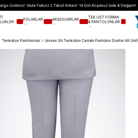
argo Ücretsiz! Vade Farksız 2 Taksit İmkanı! 14 Gün Koşulsuz İade & Değişim! 
İT
TEK ÜST FORMA
POLARLAR
AKSESUARLAR
LÜKLER
& PANTOLONLAR
Terikoton Pantolonlar
Unisex Gri Terikoton Cerrahi Pantolon Doktor Alt Ün