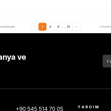
...
‹
1
2
3
21
›
nmektedir.
Yorumla
anya ve
YARDIM
+90 545 514 70 05