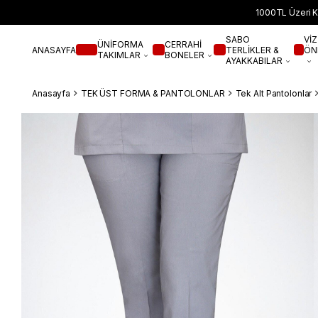
1000TL Üzeri K
SABO
VİZ
ÜNİFORMA
CERRAHİ
ANASAYFA
TERLİKLER &
ÖN
TAKIMLAR
BONELER
AYAKKABILAR
Anasayfa
TEK ÜST FORMA & PANTOLONLAR
Tek Alt Pantolonlar