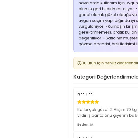
havalarda kullanım için uygu
olumlu geri bildirimler alıyor. 
genel olarak güzel olduğu v
uygun seçim yapıldığında iyi s
vurgulanıyor. • Kumaşın kırış
gerektirmemesi, pratik kullan
beğeniliyor. • Satıcının müşter
çözme becerisi, hızlı iletişimi il
Bu ürün için henüz değerlendi
Kategori Değerlendirmele
N** T**
Kalıbı çok güzel 2. Alışım 70 
yıldır iş pantolonu giyerım b
Beden: M