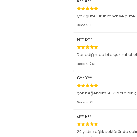
K** A**
Çok güzel ürün rahat ve güzel 
Beden: L
N** D**
Denediğimde bile çok rahat ol
Beden: 2XL
G** Y**
çok beğendim 70 kilo xl aldık 
Beden: XL
d** k**
20 yıldır sağlık sektöründe çalı