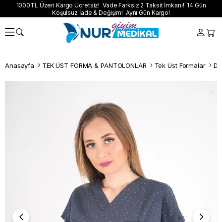
1000TL Üzeri Kargo Ücretsiz! Vade Farksız 2 Taksit İmkanı! 14 Gün
Koşulsuz İade & Değişim! Aynı Gün Kargo!
Anasayfa
TEK ÜST FORMA & PANTOLONLAR
Tek Üst Formalar
Dij