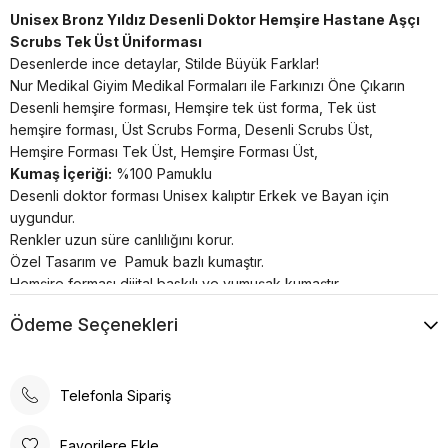
Unisex Bronz Yıldız Desenli Doktor Hemşire Hastane Aşçı
Scrubs Tek Üst Üniforması
Desenlerde ince detaylar, Stilde Büyük Farklar!
Nur Medikal Giyim Medikal Formaları ile Farkınızı Öne Çıkarın
Desenli hemşire forması, Hemşire tek üst forma, Tek üst
hemşire forması, Üst Scrubs Forma, Desenli Scrubs Üst,
Hemşire Forması Tek Üst, Hemşire Forması Üst,
Kumaş İçeriği:
%100 Pamuklu
Desenli doktor forması Unisex kalıptır Erkek ve Bayan için
uygundur.
Renkler uzun süre canlılığını korur.
Özel Tasarım ve Pamuk bazlı kumaştır.
Hemşire forması dijital baskılı ve yumuşak kumaştır.
Terletme ve solma asla yapmaz.
Ödeme Seçenekleri
Nefes alan özel yapıya sahiptir.
30°’de kısa programda yıkanması önerilir.
Telefonla Sipariş
Favorilere Ekle