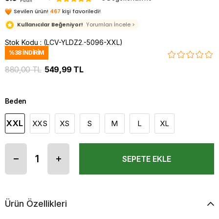
Puan
Sevilen ürün!
467
kişi favoriledi!
Kullanıcılar Beğeniyor!
Yorumları İncele >
Stok Kodu
(LCV-YLDZ2.-5096-XXL)
%
38
İNDIRIM
880,00 TL
549,99 TL
Beden
XXL
XXS
XS
S
M
L
XL
Ürün Özellikleri