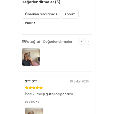
Değerlendirmeler (5)
Önerilen Sıralama
Konu
▼
▼
Puan
▼
‹
›
📷
Fotoğraflı Değerlendirmeler
S** D**
19 Eylül 2025
İnce kumaşı güzel beğendim
Beden: XS