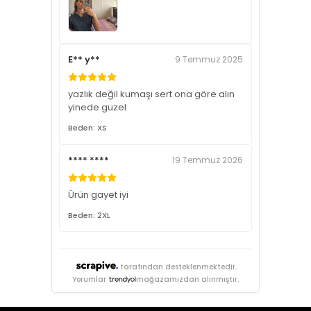
E** y**
9 Temmuz 2025
yazlık değil kumaşı sert ona göre alın
yinede guzel
Beden: XS
**** ****
19 Temmuz 2026
Ürün gayet iyi
Beden: 2XL
tarafından desteklenmektedir.
Yorumlar
mağazamızdan alınmıştır.