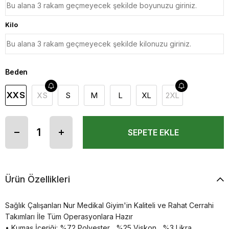
Kilo
Beden
XXS
XS
S
M
L
XL
2XL
Ürün Özellikleri
Sağlık Çalışanları Nur Medikal Giyim'in Kaliteli ve Rahat Cerrahi
Takımları İle Tüm Operasyonlara Hazır
• Kumaş İçeriği: %72 Polyester , %25 Viskon , %3 Likra