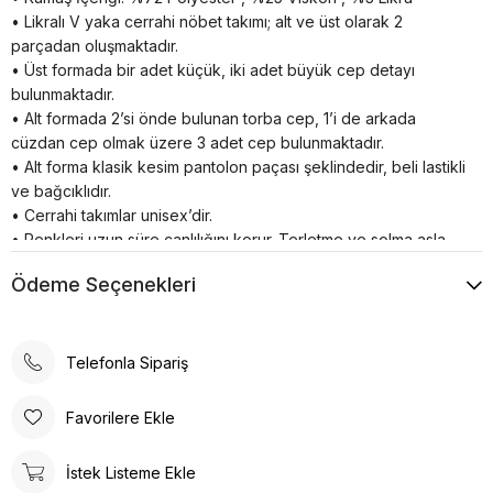
• Likralı V yaka cerrahi nöbet takımı; alt ve üst olarak 2
parçadan oluşmaktadır.
• Üst formada bir adet küçük, iki adet büyük cep detayı
bulunmaktadır.
• Alt formada 2’si önde bulunan torba cep, 1’i de arkada
cüzdan cep olmak üzere 3 adet cep bulunmaktadır.
• Alt forma klasik kesim pantolon paçası şeklindedir, beli lastikli
ve bağcıklıdır.
• Cerrahi takımlar unisex’dir.
• Renkleri uzun süre canlılığını korur. Terletme ve solma asla
yapmaz. Hemşire formalarımız nefes alan özel yapıya sahiptir.
Ödeme Seçenekleri
• Dr. Greys model hemşire forması likralı oldugu için esnek bir
yapıya sahiptir.
• Doktor forması yarasa kol olduğu için bedeninize tam olarak
yapışmaz sizi rahatsız etmez.
Telefonla Sipariş
• Doktor hemşire formalarımız geniş kalıptır kalıptır bunu göz
önünde bulundurarak sipariş vermenizi öneririz.
Favorilere Ekle
YIKAMA BİLGİSİ;
• 30°’de kısa programda yıkanılması önerilir. 30 derece üstü
İstek Listeme Ekle
yıkamalar tavsiye edilmemektedir.