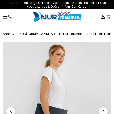
1000TL Üzeri Kargo Ücretsiz! Vade Farksız 2 Taksit İmkanı! 14 Gün
Koşulsuz İade & Değişim! Aynı Gün Kargo!
Anasayfa
ÜNİFORMA TAKIMLAR
Likralı Takımlar
Soft Likralı Takıml