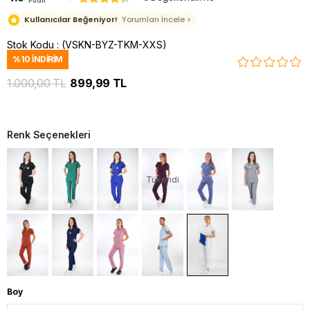
Puan
Kullanıcılar Beğeniyor!
Yorumları İncele >
Stok Kodu
(VSKN-BYZ-TKM-XXS)
%
10
İNDIRIM
1.000,00 TL
899,99 TL
Renk Seçenekleri
Tükendi
Boy