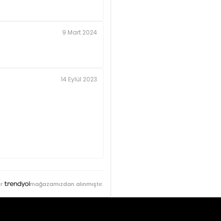
9 Mart 2024
14 Eylül 2023
r
mağazamızdan alınmıştır.