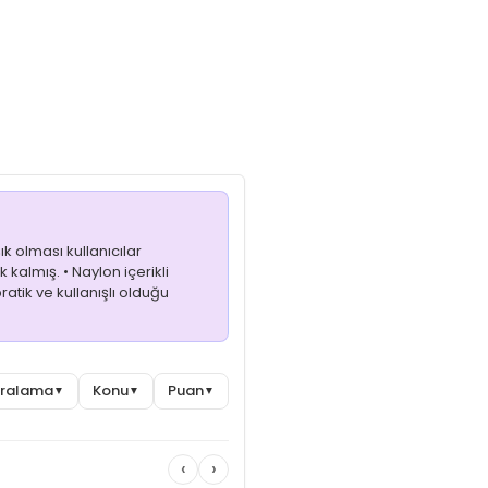
şıklığı bir araya getirir.
k olması kullanıcılar
 kalmış. • Naylon içerikli
atik ve kullanışlı olduğu
Sıralama
Konu
Puan
▼
▼
▼
‹
›