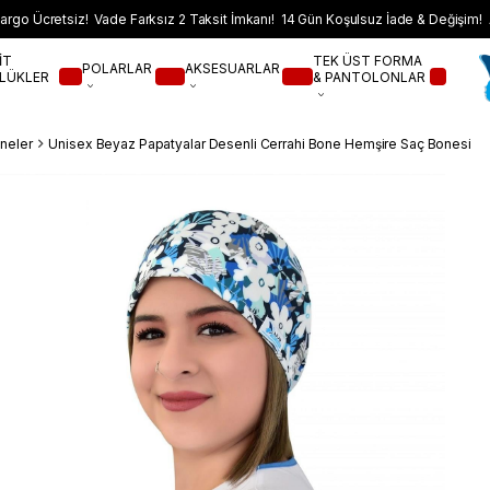
argo Ücretsiz! Vade Farksız 2 Taksit İmkanı! 14 Gün Koşulsuz İade & Değişim! 
İT
TEK ÜST FORMA
POLARLAR
AKSESUARLAR
LÜKLER
& PANTOLONLAR
neler
Unisex Beyaz Papatyalar Desenli Cerrahi Bone Hemşire Saç Bonesi