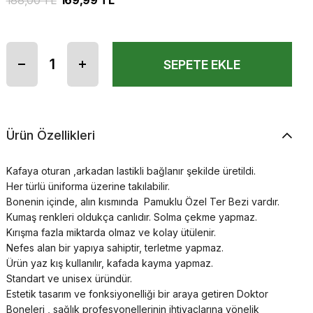
188,00 TL
169,99 TL
Ürün Özellikleri
Kafaya oturan ,arkadan lastikli bağlanır şekilde üretildi.
Her türlü üniforma üzerine takılabilir.
Bonenin içinde, alın kısmında Pamuklu Özel Ter Bezi vardır.
Kumaş renkleri oldukça canlıdır. Solma çekme yapmaz.
Kırışma fazla miktarda olmaz ve kolay ütülenir.
Nefes alan bir yapıya sahiptir, terletme yapmaz.
Ürün yaz kış kullanılır, kafada kayma yapmaz.
Standart ve unisex üründür.
Estetik tasarım ve fonksiyonelliği bir araya getiren Doktor
Boneleri , sağlık profesyonellerinin ihtiyaçlarına yönelik