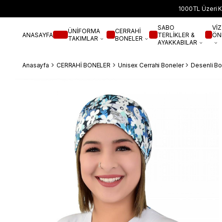
1000TL Üzeri K
SABO
VİZ
ÜNİFORMA
CERRAHİ
ANASAYFA
TERLİKLER &
ÖN
TAKIMLAR
BONELER
AYAKKABILAR
Anasayfa
CERRAHİ BONELER
Unisex Cerrahi Boneler
Desenli Bo