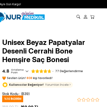
Aynı Gün Kargo!
Unisex Beyaz Papatyalar
Desenli Cerrahi Bone
Hemşire Saç Bonesi
4.8
Ortalama
77 Değerlendirme
Puan
Sevilen ürün!
808
kişi favoriledi!
Kullanıcılar Beğeniyor!
Yorumları İncele >
Stok Kodu
(B39)
%
10
İNDIRIM