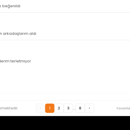
k beğenildi
ün arkadaşlarım aldı
derim terletmiyor
...
‹
1
2
3
8
›
nmektedir.
Yorumla