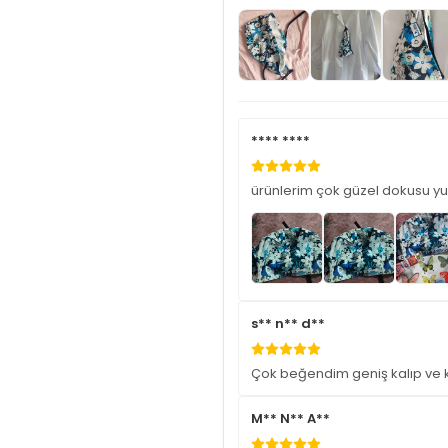
**** ****
ürünlerim çok güzel dokusu y
s** n** d**
Çok beğendim geniş kalıp ve k
M** N** A**