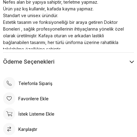
Nefes alan bir yapıya sahiptir, terletme yapmaz.
Ürün yaz kış kullanılır, kafada kayma yapmaz.
Standart ve unisex üründür.
Estetik tasarım ve fonksiyonelliği bir araya getiren Doktor
Boneleri , sağlık profesyonellerinin ihtiyaçlarına yönelik özel
olarak üretilmiştir. Kafaya oturan ve arkadan lastikli
bağlanabilen tasarımı, her türlü üniforma üzerine rahatlıkla
takılabilme özelliğine sahiptir.
Bonenin iç kısmında yer alan pamuklu özel ter bezi, kullanıcıya
Ödeme Seçenekleri
konforlu bir deneyim sunar. Kumaş renkleri canlı ve
dayanıklıdır; solma çekme yapmaz. Ayrıca, kırışma sorunu
minimum seviyededir ve kolayca ütülenebilir. Nefes alan
yapısı, terletme yapmaz ve yaz-kış kullanım için idealdir.
Telefonla Sipariş
Ürün, kafada kayma yapmayacak şekilde tasarlanmıştır, bu da
sağlık profesyonellerinin uzun çalışma saatlerinde rahatlıkla
Favorilere Ekle
kullanabilmesine olanak tanır. Standart ve unisex ürün olması,
her cinsiyet ve beden tipine uygunluğu artırır.
İstek Listeme Ekle
Doktor Bone ile şıklık, konfor ve fonksiyonelliği bir arada
bulacaksınız. Sağlığınız için en iyisi!
Karşılaştır
Doktor Bone
Doktor Bone, sağlık profesyonelleri için ideal bir seçenektir.