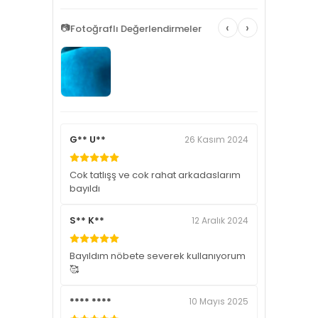
‹
›
📷
Fotoğraflı Değerlendirmeler
G** U**
26 Kasım 2024
Cok tatlışş ve cok rahat arkadaslarım
bayıldı
S** K**
12 Aralık 2024
Bayıldım nöbete severek kullanıyorum
🥰
**** ****
10 Mayıs 2025