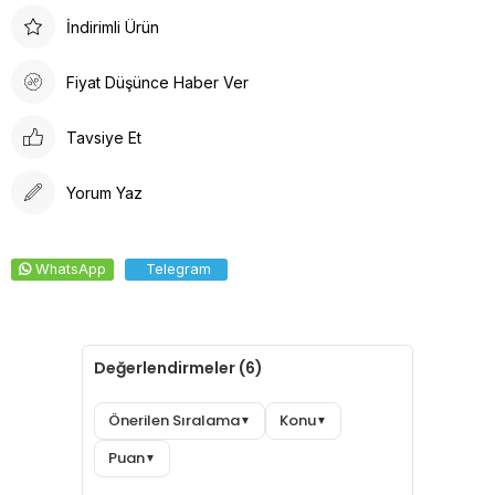
Arkadan lastikli tasarımı, kafaya oturan formu ve pamuklu ter
İndirimli Ürün
bezi iç yüzeyi ile konforlu bir deneyim sunar. Dayanıklı kumaşı
solma yapmaz, kolay ütülenir ve canlı renkleri ile şıklığı bir
Fiyat Düşünce Haber Ver
araya getirir.
Tavsiye Et
Yorum Yaz
WhatsApp
Telegram
Değerlendirmeler (6)
Önerilen Sıralama
Konu
▼
▼
Puan
▼