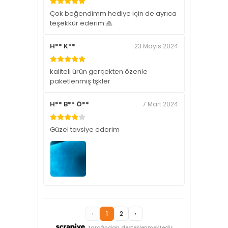
Çok beğendimm hediye için de ayrıca
teşekkür ederim 🙏
H** K**
23 Mayıs 2024
kaliteli ürün gerçekten özenle
paketlenmiş tşkler
H** B** Ö**
7 Mart 2024
Güzel tavsiye ederim
‹
1
2
›
tarafından desteklenmektedir.