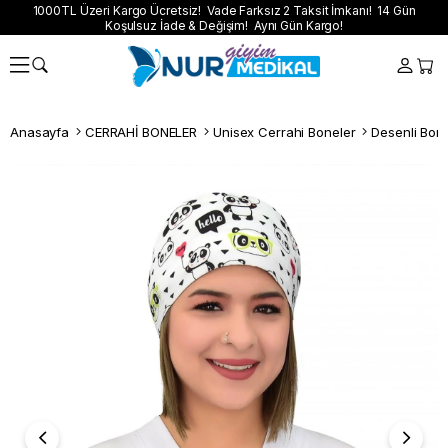
1000TL Üzeri Kargo Ücretsiz! Vade Farksız 2 Taksit İmkanı! 14 Gün
Koşulsuz İade & Değişim! Aynı Gün Kargo!
Anasayfa
CERRAHİ BONELER
Unisex Cerrahi Boneler
Desenli Bon