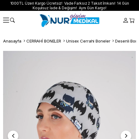
1000TL Üzeri Kargo Ücretsiz! Vade Farksız 2 Taksit İmkanı! 14 Gün
Koşulsuz İade & Değişim! Aynı Gün Kargo!
Anasayfa
CERRAHİ BONELER
Unisex Cerrahi Boneler
Desenli Bon