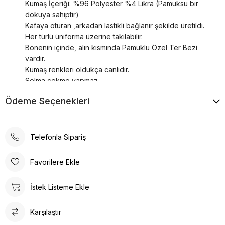
Kumaş İçeriği: %96 Polyester %4 Likra (Pamuksu bir
dokuya sahiptir)
Kafaya oturan ,arkadan lastikli bağlanır şekilde üretildi.
Her türlü üniforma üzerine takılabilir.
Bonenin içinde, alın kısmında Pamuklu Özel Ter Bezi
vardır.
Kumaş renkleri oldukça canlıdır.
Solma çekme yapmaz.
Kırışma fazla miktarda olmaz ve kolay ütülenir.
Ödeme Seçenekleri
Nefes alan bir yapıya sahiptir, terletme yapmaz.
Ürün yaz kış kullanılır, kafada kayma yapmaz.
Standart ve unisex üründür.
Estetik tasarım ve fonksiyonelliği bir araya getiren
Telefonla Sipariş
Doktor ve Hemşire Cerrahi Boneleri , sağlık
profesyonellerinin ihtiyaçlarına yönelik özel olarak
Favorilere Ekle
üretilmiştir.
Kafaya oturan ve arkadan lastikli bağlanabilen tasarımı,
İstek Listeme Ekle
her türlü üniforma üzerine rahatlıkla takılabilme özelliğine
sahiptir.
Karşılaştır
Bonenin iç kısmında yer alan pamuklu özel ter bezi,
kullanıcıya konforlu bir deneyim sunar.