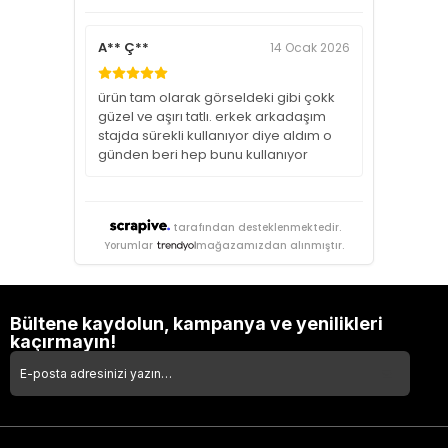
A** Ç**
14 Ocak 2026
ürün tam olarak görseldeki gibi çokk
güzel ve aşırı tatlı. erkek arkadaşım
stajda sürekli kullanıyor diye aldım o
günden beri hep bunu kullanıyor
tarafından desteklenmektedir.
Yorumlar
mağazamızdan alınmıştır.
Bültene kaydolun, kampanya ve yenilikleri
kaçırmayın!