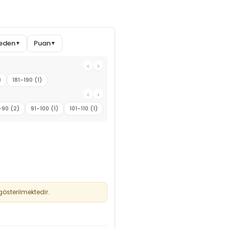
eden
Puan
▼
▼
‹
›
)
181-190 (1)
‹
›
-90 (2)
91-100 (1)
101-110 (1)
österilmektedir.