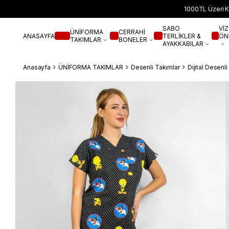
1000TL Üzeri K
SABO
VİZ
ÜNİFORMA
CERRAHİ
ANASAYFA
TERLİKLER &
ÖN
TAKIMLAR
BONELER
AYAKKABILAR
Anasayfa
ÜNİFORMA TAKIMLAR
Desenli Takımlar
Dijital Desenl