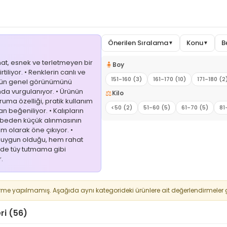
Önerilen Sıralama
Konu
B
▼
▼
hat, esnek ve terletmeyen bir
🧍
Boy
iliyor. • Renklerin canlı ve
151-160 (3)
161-170 (10)
171-180 (2
rünün genel görünümünü
mda vurgulanıyor. • Ürünün
⚖️
Kilo
ruma özelliği, pratik kullanım
<50 (2)
51-60 (5)
61-70 (5)
81
an beğeniliyor. • Kalıpların
 beden küçük alınmasının
rim olarak öne çıkıyor. •
çin uygun olduğu, hem rahat
de tüy tutmama gibi
.
rme yapılmamış. Aşağıda aynı kategorideki ürünlere ait değerlendirmeler g
ri (56)