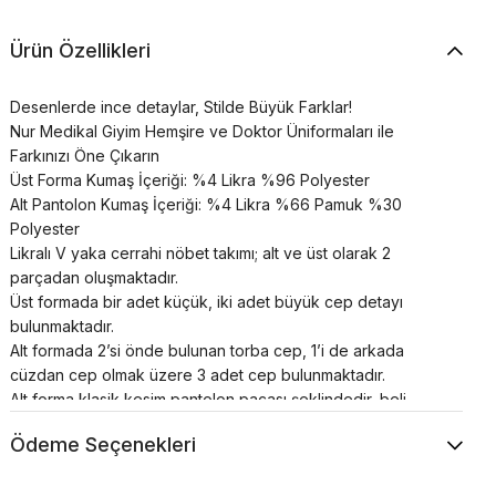
Ürün Özellikleri
Desenlerde ince detaylar, Stilde Büyük Farklar!
Nur Medikal Giyim Hemşire ve Doktor Üniformaları ile
Farkınızı Öne Çıkarın
Üst Forma Kumaş İçeriği: %4 Likra %96 Polyester
Alt Pantolon Kumaş İçeriği: %4 Likra %66 Pamuk %30
Polyester
Likralı V yaka cerrahi nöbet takımı; alt ve üst olarak 2
parçadan oluşmaktadır.
Üst formada bir adet küçük, iki adet büyük cep detayı
bulunmaktadır.
Alt formada 2’si önde bulunan torba cep, 1’i de arkada
cüzdan cep olmak üzere 3 adet cep bulunmaktadır.
Alt forma klasik kesim pantolon paçası şeklindedir, beli
lastikli ve bağcıklıdır.
Ödeme Seçenekleri
Cerrahi takımlar unisex’dir.
Renkler uzun süre canlılığını korur;