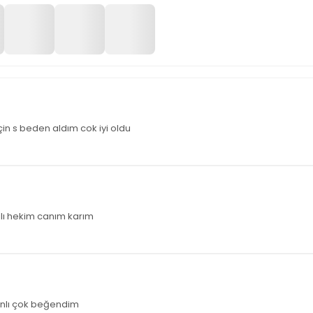
çin s beden aldım cok iyi oldu
rılı hekim canım karım
anlı çok beğendim