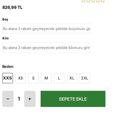
826,99 TL
Boy
Kilo
Beden
XXS
XS
S
M
L
XL
2XL