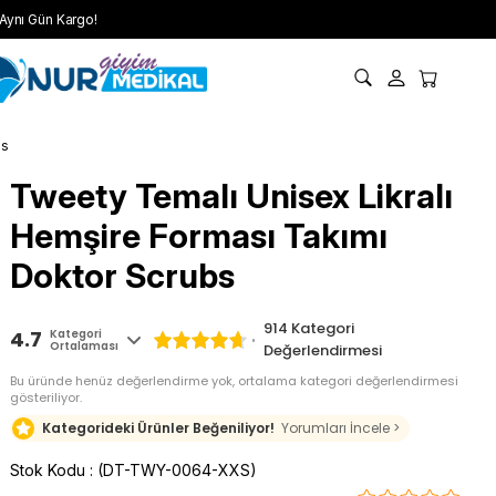
Aynı Gün Kargo!
bs
Tweety Temalı Unisex Likralı
Hemşire Forması Takımı
Doktor Scrubs
914
Kategori
4.7
Kategori
Ortalaması
Değerlendirmesi
Bu üründe henüz değerlendirme yok, ortalama kategori değerlendirmesi
gösteriliyor.
Kategorideki Ürünler Beğeniliyor!
Yorumları İncele >
Stok Kodu
(DT-TWY-0064-XXS)