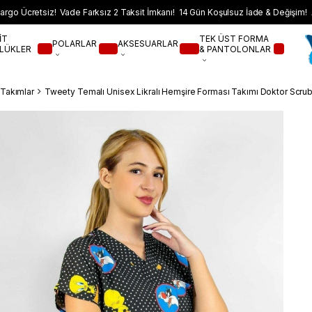
argo Ücretsiz! Vade Farksız 2 Taksit İmkanı! 14 Gün Koşulsuz İade & Değişim! 
İT
TEK ÜST FORMA
POLARLAR
AKSESUARLAR
LÜKLER
& PANTOLONLAR
i Takımlar
Tweety Temalı Unisex Likralı Hemşire Forması Takımı Doktor Scru