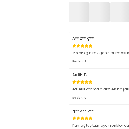
A** Z** Ç**
158 56kg biraz genis durması i
Beden: S
Salih T.
efil efill karıma aldım en başa
Beden: S
g** o** k**
Kumaş tüy tutmuyor renkler c