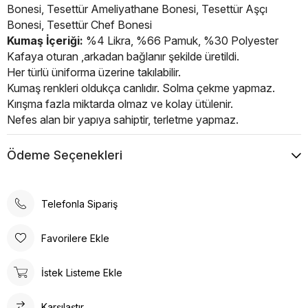
Bonesi, Tesettür Ameliyathane Bonesi, Tesettür Aşçı
Bonesi, Tesettür Chef Bonesi
Kumaş İçeriği:
%4 Likra, %66 Pamuk, %30 Polyester
Kafaya oturan ,arkadan bağlanır şekilde üretildi.
Her türlü üniforma üzerine takılabilir.
Kumaş renkleri oldukça canlıdır. Solma çekme yapmaz.
Kırışma fazla miktarda olmaz ve kolay ütülenir.
Nefes alan bir yapıya sahiptir, terletme yapmaz.
Ürün yaz kış kullanılır.
Standart ve unisex üründür. Geniş kalıptır ve saçı komple
Ödeme Seçenekleri
kapatır.
Estetik tasarım ve fonksiyonelliği bir araya getiren
Tesettür Doktor Hemşire Boneleri sağlık
Telefonla Sipariş
profesyonellerinin ihtiyaçlarına yönelik özel olarak
üretilmiştir. Kafaya oturan ve arkadan lastikli bağlanabilen
Favorilere Ekle
tasarımı, her türlü üniforma üzerine rahatlıkla takılabilme
özelliğine sahiptir.
İstek Listeme Ekle
Tesettür Bone kullanıcıya konforlu bir deneyim sunar.
Kumaş renkleri canlı ve dayanıklıdır; solma çekme
Karşılaştır