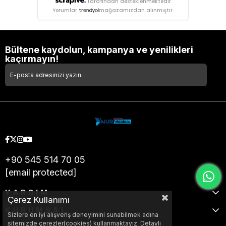
tarafından desteklenmektedir.
Yorumlar
mağazamızdan alınmıştır.
Bültene kaydolun, kampanya ve yenilikleri
kaçırmayın!
+90 545 514 70 05
[email protected]
YARDIM
Çerez Kullanımı
KURUMSAL
Sizlere en iyi alışveriş deneyimini sunabilmek adına
sitemizde çerezler(cookies) kullanmaktayız. Detaylı