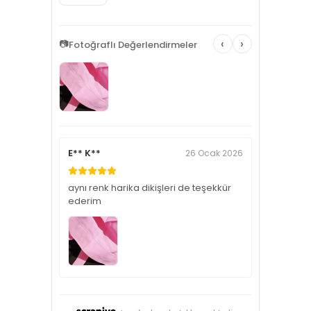
‹
›
📷
Fotoğraflı Değerlendirmeler
E** K**
26 Ocak 2026
aynı renk harika dikişleri de teşekkür
ederim