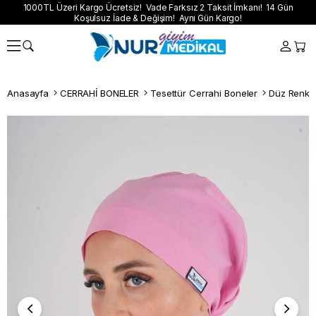
1000TL Üzeri Kargo Ücretsiz! Vade Farksız 2 Taksit İmkanı! 14 Gün
Koşulsuz İade & Değişim! Aynı Gün Kargo!
Anasayfa
CERRAHİ BONELER
Tesettür Cerrahi Boneler
Düz Renk T