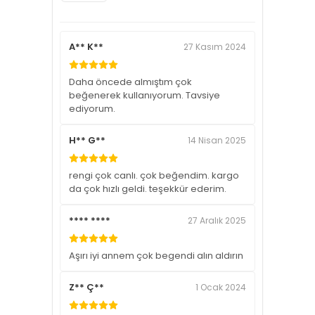
A** K**
27 Kasım 2024
Daha öncede almıştım çok
beğenerek kullanıyorum. Tavsiye
ediyorum.
H** G**
14 Nisan 2025
rengi çok canlı. çok beğendim. kargo
da çok hızlı geldi. teşekkür ederim.
**** ****
27 Aralık 2025
Aşırı iyi annem çok begendi alın aldırın
Z** Ç**
1 Ocak 2024