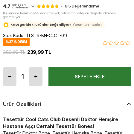
4.7
Kategori
615
Değerlendirme
Ortalaması
Bu üründe henüz değerlendirme yok, ortalama kategori değerlendirmesi
gösteriliyor.
Kategorideki Ürünler Beğeniliyor!
Yorumları İncele >
Stok Kodu
(TSTR-BN-CLCT-01)
%
37
İNDIRIM
380,00 TL
239,99 TL
Ürün Özellikleri
Tesettür Cool Cats Club Desenli Doktor Hemşire
Hastane Aşçı Cerrahi Tesettür Bonesi
Tesettür Doktor Bone, Tesettür Hemşire Bone, Tesettür