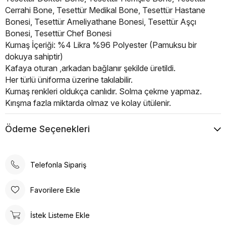
Cerrahi Bone, Tesettür Medikal Bone, Tesettür Hastane
Bonesi, Tesettür Ameliyathane Bonesi, Tesettür Aşçı
Bonesi, Tesettür Chef Bonesi
Kumaş İçeriği: %4 Likra %96 Polyester (Pamuksu bir
dokuya sahiptir)
Kafaya oturan ,arkadan bağlanır şekilde üretildi.
Her türlü üniforma üzerine takılabilir.
Kumaş renkleri oldukça canlıdır. Solma çekme yapmaz.
Kırışma fazla miktarda olmaz ve kolay ütülenir.
Nefes alan bir yapıya sahiptir, terletme yapmaz.
Ürün yaz kış kullanılır.
Ödeme Seçenekleri
Standart ve unisex üründür. Geniş kalıptır ve saçı komple
kapatır.
Estetik tasarım ve fonksiyonelliği bir araya getiren
Telefonla Sipariş
Tesettür Doktor Hemşire Boneleri sağlık
profesyonellerinin ihtiyaçlarına yönelik özel olarak
Favorilere Ekle
üretilmiştir. Kafaya oturan ve arkadan lastikli bağlanabilen
tasarımı, her türlü üniforma üzerine rahatlıkla takılabilme
İstek Listeme Ekle
özelliğine sahiptir.