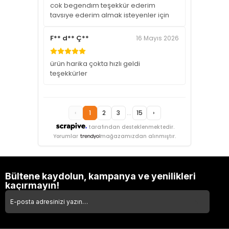
cok begendım teşekkür ederim
tavsıye ederim almak isteyenler için
F** d** Ç**
16 Mayıs 2026
ürün harika çokta hızlı geldi
teşekkürler
‹
1
2
3
...
15
›
tarafından desteklenmektedir.
Yorumlar
mağazamızdan alınmıştır.
Bültene kaydolun, kampanya ve yenilikleri
kaçırmayın!