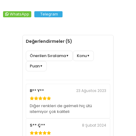
WhatsApp
Telegram
Değerlendirmeler (5)
Önerilen Sıralama
Konu
▼
▼
Puan
▼
B** Y**
23 Ağustos 2023
Diğer renkleri de gelmeli hiç ütü
istemiyor çok kaliteli
S** Ç**
8 Şubat 2024