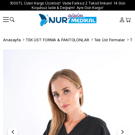
1000TL Üzeri Kargo Ücretsiz! Vade Farksız 2 Taksit İmkanı! 14 Gün
Koşulsuz İade & Değişim! Aynı Gün Kargo!
Anasayfa
TEK ÜST FORMA & PANTOLONLAR
Tek Üst Formalar
Te