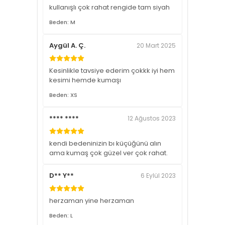
kullanışlı çok rahat rengide tam siyah
Beden: M
Aygül A. Ç.
20 Mart 2025
Kesinlikle tavsiye ederim çokkk iyi hem
kesimi hemde kumaşı
Beden: XS
**** ****
12 Ağustos 2023
kendi bedeninizin bı küçüğünü alın
ama kumaş çok güzel ver çok rahat.
D** Y**
6 Eylül 2023
herzaman yine herzaman
Beden: L