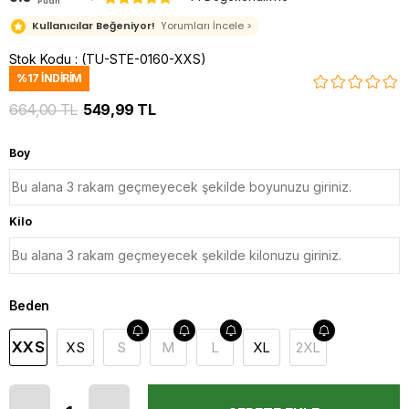
Puan
Kullanıcılar Beğeniyor!
Yorumları İncele >
Stok Kodu
(TU-STE-0160-XXS)
%
17
İNDIRIM
664,00 TL
549,99 TL
Boy
Kilo
Beden
XXS
XS
S
M
L
XL
2XL