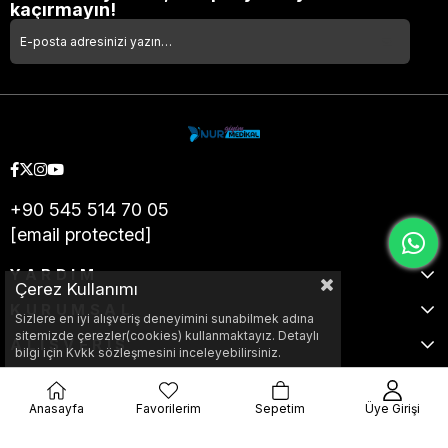
kaçırmayın!
+90 545 514 70 05
[email protected]
YARDIM
Çerez Kullanımı
KURUMSAL
Sizlere en iyi alışveriş deneyimini sunabilmek adına
sitemizde çerezler(cookies) kullanmaktayız. Detaylı
ALIŞVERİŞ
bilgi için Kvkk sözleşmesini inceleyebilirsiniz.
Anasayfa
Favorilerim
Sepetim
Üye Girişi