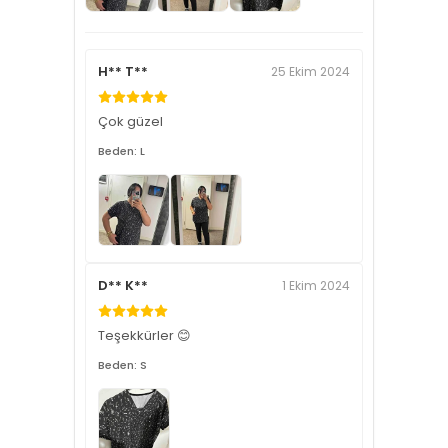
H** T**
25 Ekim 2024
Çok güzel
Beden: L
D** K**
1 Ekim 2024
Teşekkürler 😊
Beden: S