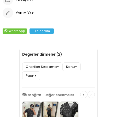
Yorum Yaz
WhatsApp
Telegram
Değerlendirmeler (2)
Önerilen Sıralama
Konu
▼
▼
Puan
▼
‹
›
📷
Fotoğraflı Değerlendirmeler