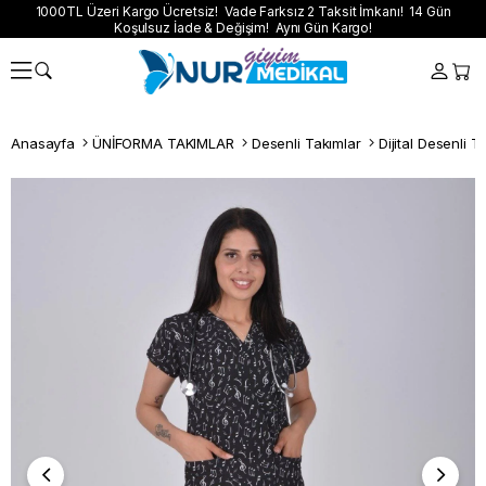
1000TL Üzeri Kargo Ücretsiz! Vade Farksız 2 Taksit İmkanı! 14 Gün
Koşulsuz İade & Değişim! Aynı Gün Kargo!
Anasayfa
ÜNİFORMA TAKIMLAR
Desenli Takımlar
Dijital Desenli T