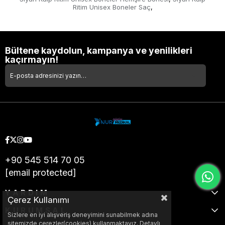
Ritim Unisex Boneler Saç
,
Bültene kaydolun, kampanya ve yenilikleri
kaçırmayın!
+90 545 514 70 05
[email protected]
YARDIM
Çerez Kullanımı
KURUMSAL
Sizlere en iyi alışveriş deneyimini sunabilmek adına
sitemizde çerezler(cookies) kullanmaktayız. Detaylı