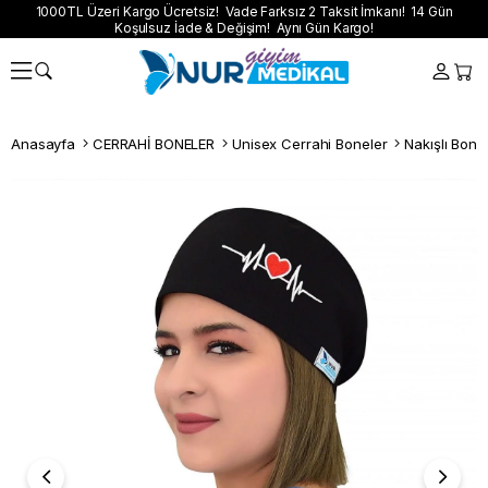
1000TL Üzeri Kargo Ücretsiz! Vade Farksız 2 Taksit İmkanı! 14 Gün
Koşulsuz İade & Değişim! Aynı Gün Kargo!
Anasayfa
CERRAHİ BONELER
Unisex Cerrahi Boneler
Nakışlı Bone