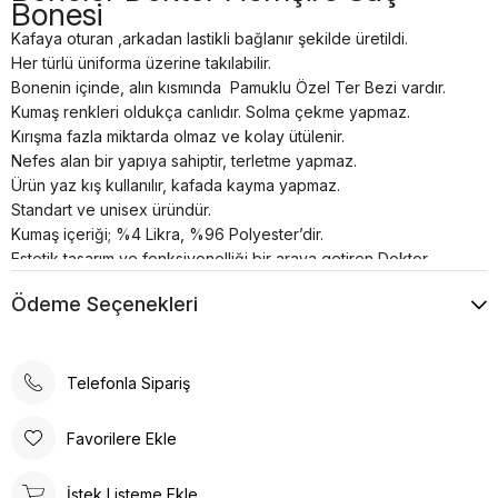
Bonesi
Kafaya oturan ,arkadan lastikli bağlanır şekilde üretildi.
Her türlü üniforma üzerine takılabilir.
Bonenin içinde, alın kısmında Pamuklu Özel Ter Bezi vardır.
Kumaş renkleri oldukça canlıdır. Solma çekme yapmaz.
Kırışma fazla miktarda olmaz ve kolay ütülenir.
Nefes alan bir yapıya sahiptir, terletme yapmaz.
Ürün yaz kış kullanılır, kafada kayma yapmaz.
Standart ve unisex üründür.
Kumaş içeriği; %4 Likra, %96 Polyester’dir.
Estetik tasarım ve fonksiyonelliği bir araya getiren Doktor
Boneleri , sağlık profesyonellerinin ihtiyaçlarına yönelik özel
Ödeme Seçenekleri
olarak üretilmiştir. Kafaya oturan ve arkadan lastikli
bağlanabilen tasarımı, her türlü üniforma üzerine rahatlıkla
takılabilme özelliğine sahiptir.
Bonenin iç kısmında yer alan pamuklu özel ter bezi, kullanıcıya
Telefonla Sipariş
konforlu bir deneyim sunar. Kumaş renkleri canlı ve
dayanıklıdır; solma çekme yapmaz. Ayrıca, kırışma sorunu
Favorilere Ekle
minimum seviyededir ve kolayca ütülenebilir. Nefes alan
yapısı, terletme yapmaz ve yaz-kış kullanım için idealdir.
İstek Listeme Ekle