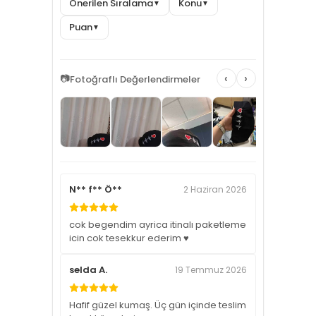
Önerilen Sıralama
Konu
▼
▼
Puan
▼
‹
›
📷
Fotoğraflı Değerlendirmeler
N** f** Ö**
2 Haziran 2026
cok begendim ayrica itinalı paketleme
icin cok tesekkur ederim ♥️
selda A.
19 Temmuz 2026
Hafif güzel kumaş. Üç gün içinde teslim