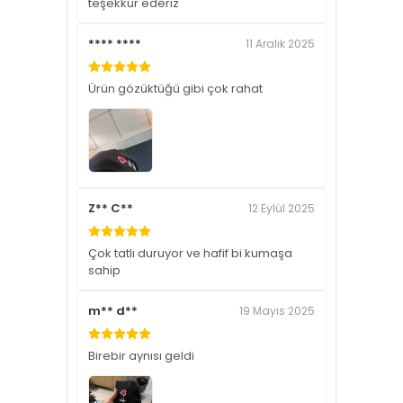
teşekkür ederiz
**** ****
11 Aralık 2025
Ürün gözüktüğü gibi çok rahat
Z** C**
12 Eylül 2025
Çok tatlı duruyor ve hafif bi kumaşa
sahip
m** d**
19 Mayıs 2025
Birebir aynısı geldi