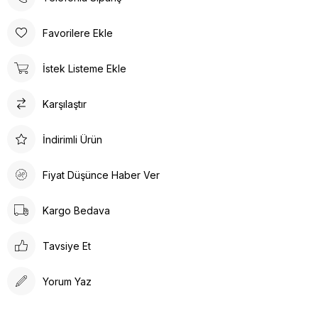
Poli taban materyali sayesinde uzun süreli kullanımlarda bile
konforlu bir deneyim sunar. Günlük kullanım için ideal olan bu
Favorilere Ekle
terlik, rahatlığı ve şıklığı bir arada arayanlar için tasarlanmıştır.
Ortopedik taban desteği ile ayak sağlığınızı düşünerek
İstek Listeme Ekle
tasarlanmıştır. Gün boyu rahat adımlar atmanızı sağlar. Suni deri
ürün detayları ile hem dayanıklılık hem de estetik bir görünüm
Karşılaştır
sunar. İç tabanında kullanılan suni deri malzeme ayağınızın
nefes almasına olanak tanırken yumuşak bir dokunuş sağlar.
Kalın topuklu tasarım, dengeli ve rahat bir yürüyüş deneyimi
İndirimli Ürün
vaat eder.
Fiyat Düşünce Haber Ver
Kargo Bedava
Tavsiye Et
Yorum Yaz