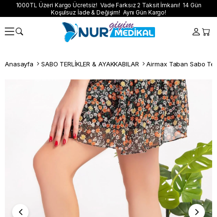
1000TL Üzeri Kargo Ücretsiz! Vade Farksız 2 Taksit İmkanı! 14 Gün
Koşulsuz İade & Değişim! Aynı Gün Kargo!
Anasayfa
SABO TERLİKLER & AYAKKABILAR
Airmax Taban Sabo Terl