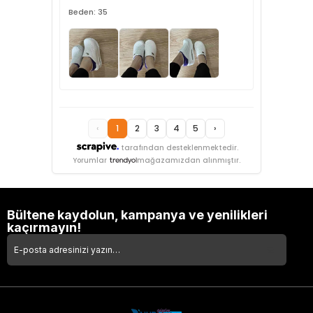
Beden: 35
‹
1
2
3
4
5
›
tarafından desteklenmektedir.
Yorumlar
mağazamızdan alınmıştır.
Bültene kaydolun, kampanya ve yenilikleri
kaçırmayın!