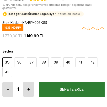
Ortalaması
Bu üründe henüz değerlendirme yok, ortalama kategori değerlendirmesi
gösteriliyor.
Kategorideki Ürünler Beğeniliyor!
Yorumları İncele >
Stok Kodu
(KA-BIY-005-35)
%
35
İNDIRIM
1.770,00 TL
1.149,99 TL
Beden
35
36
37
38
39
40
41
42
43