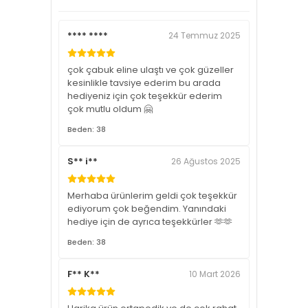
**** ****
24 Temmuz 2025
çok çabuk eline ulaştı ve çok güzeller
kesinlikle tavsiye ederim bu arada
hediyeniz için çok teşekkür ederim
çok mutlu oldum 🤗
Beden: 38
S** i**
26 Ağustos 2025
Merhaba ürünlerim geldi çok teşekkür
ediyorum çok beğendim. Yanındaki
hediye için de ayrıca teşekkürler 🫶🫶
Beden: 38
F** K**
10 Mart 2026