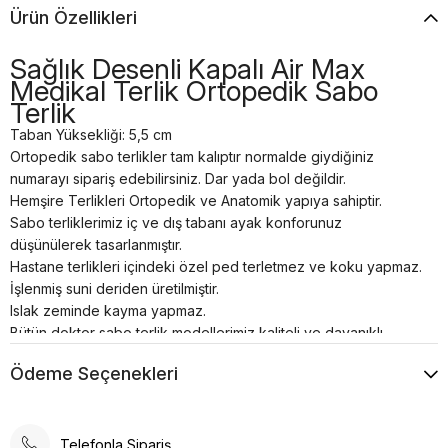
Ürün Özellikleri
Sağlık Desenli Kapalı Air Max
Medikal Terlik Ortopedik Sabo
Terlik
Taban Yüksekliği: 5,5 cm
Ortopedik sabo terlikler tam kalıptır normalde giydiğiniz
numarayı sipariş edebilirsiniz. Dar yada bol değildir.
Hemşire Terlikleri Ortopedik ve Anatomik yapıya sahiptir.
Sabo terliklerimiz iç ve dış tabanı ayak konforunuz
düşünülerek tasarlanmıştır.
Hastane terlikleri içindeki özel ped terletmez ve koku yapmaz.
İşlenmiş suni deriden üretilmiştir.
Islak zeminde kayma yapmaz.
Bütün doktor sabo terlik modellerimiz kaliteli ve dayanıklı
malzemelerden el işçiliği ile özel üretilmiştir.
Ödeme Seçenekleri
Tam anatomik sabo terlik temizliği nemli bir bez yardımı ile
sadece ılık su kullanılarak yapılmalıdır.
Airmax sabo terlikler; hastanelerde, restoranlarda, otellerde,
evde, günlük yaşamın her alanında kullanılabilir.
Telefonla Sipariş