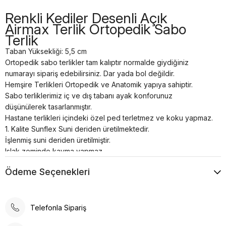
Renkli Kediler Desenli Açık
Airmax Terlik Ortopedik Sabo
Terlik
Taban Yüksekliği: 5,5 cm
Ortopedik sabo terlikler tam kalıptır normalde giydiğiniz
numarayı sipariş edebilirsiniz. Dar yada bol değildir.
Hemşire Terlikleri Ortopedik ve Anatomik yapıya sahiptir.
Sabo terliklerimiz iç ve dış tabanı ayak konforunuz
düşünülerek tasarlanmıştır.
Hastane terlikleri içindeki özel ped terletmez ve koku yapmaz.
1. Kalite Sunflex Suni deriden üretilmektedir.
İşlenmiş suni deriden üretilmiştir.
Islak zeminde kayma yapmaz.
Bütün doktor sabo terlik modellerimiz kaliteli ve dayanıklı
Ödeme Seçenekleri
malzemelerden el işçiliği ile özel üretilmiştir.
Tam anatomik sabo terlik temizliği nemli bir bez yardımı ile
sadece ılık su kullanılarak yapılmalıdır.
Airmax sabo terlikler; hastanelerde, restoranlarda, otellerde,
Telefonla Sipariş
evde, günlük yaşamın her alanında kullanılabilir.