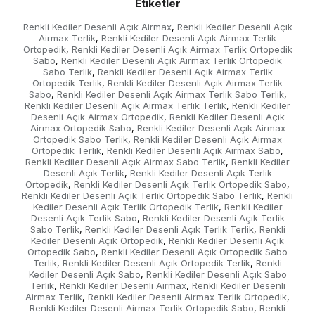
Etiketler
Renkli Kediler Desenli Açık Airmax
Renkli Kediler Desenli Açık
,
Airmax Terlik
Renkli Kediler Desenli Açık Airmax Terlik
,
Ortopedik
Renkli Kediler Desenli Açık Airmax Terlik Ortopedik
,
Sabo
Renkli Kediler Desenli Açık Airmax Terlik Ortopedik
,
Sabo Terlik
Renkli Kediler Desenli Açık Airmax Terlik
,
Ortopedik Terlik
Renkli Kediler Desenli Açık Airmax Terlik
,
Sabo
Renkli Kediler Desenli Açık Airmax Terlik Sabo Terlik
,
,
Renkli Kediler Desenli Açık Airmax Terlik Terlik
Renkli Kediler
,
Desenli Açık Airmax Ortopedik
Renkli Kediler Desenli Açık
,
Airmax Ortopedik Sabo
Renkli Kediler Desenli Açık Airmax
,
Ortopedik Sabo Terlik
Renkli Kediler Desenli Açık Airmax
,
Ortopedik Terlik
Renkli Kediler Desenli Açık Airmax Sabo
,
,
Renkli Kediler Desenli Açık Airmax Sabo Terlik
Renkli Kediler
,
Desenli Açık Terlik
Renkli Kediler Desenli Açık Terlik
,
Ortopedik
Renkli Kediler Desenli Açık Terlik Ortopedik Sabo
,
,
Renkli Kediler Desenli Açık Terlik Ortopedik Sabo Terlik
Renkli
,
Kediler Desenli Açık Terlik Ortopedik Terlik
Renkli Kediler
,
Desenli Açık Terlik Sabo
Renkli Kediler Desenli Açık Terlik
,
Sabo Terlik
Renkli Kediler Desenli Açık Terlik Terlik
Renkli
,
,
Kediler Desenli Açık Ortopedik
Renkli Kediler Desenli Açık
,
Ortopedik Sabo
Renkli Kediler Desenli Açık Ortopedik Sabo
,
Terlik
Renkli Kediler Desenli Açık Ortopedik Terlik
Renkli
,
,
Kediler Desenli Açık Sabo
Renkli Kediler Desenli Açık Sabo
,
Terlik
Renkli Kediler Desenli Airmax
Renkli Kediler Desenli
,
,
Airmax Terlik
Renkli Kediler Desenli Airmax Terlik Ortopedik
,
,
Renkli Kediler Desenli Airmax Terlik Ortopedik Sabo
Renkli
,