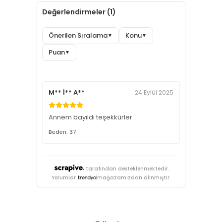
Değerlendirmeler (1)
Önerilen Sıralama
Konu
▼
▼
Puan
▼
M** İ** A**
24 Eylül 2025
Annem bayıldı teşekkürler
Beden: 37
tarafından desteklenmektedir.
Yorumlar
mağazamızdan alınmıştır.