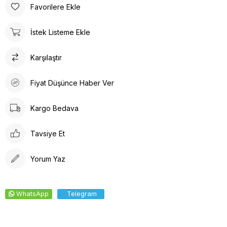
Poli taban materyali sayesinde uzun süreli kullanımlarda bile
Favorilere Ekle
konforlu bir deneyim sunar. Günlük kullanım için ideal olan bu
terlik, rahatlığı ve şıklığı bir arada arayanlar için tasarlanmıştır.
İstek Listeme Ekle
Ortopedik taban desteği ile ayak sağlığınızı düşünerek
tasarlanmıştır. Gün boyu rahat adımlar atmanızı sağlar. Suni deri
Karşılaştır
ürün detayları ile hem dayanıklılık hem de estetik bir görünüm
sunar. İç tabanında kullanılan suni deri malzeme ayağınızın
nefes almasına olanak tanırken yumuşak bir dokunuş sağlar.
Fiyat Düşünce Haber Ver
Kalın topuklu tasarım, dengeli ve rahat bir yürüyüş deneyimi
vaat eder.
Kargo Bedava
Tavsiye Et
Yorum Yaz
WhatsApp
Telegram