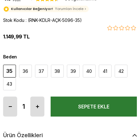
Puan
Kullanıcılar Beğeniyor!
Yorumları İncele >
Stok Kodu
(RNK-KDLR-AÇK-5096-35)
1.149,99 TL
Beden
35
36
37
38
39
40
41
42
43
Ürün Özellikleri