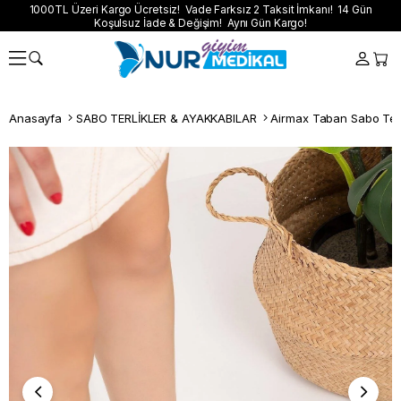
1000TL Üzeri Kargo Ücretsiz! Vade Farksız 2 Taksit İmkanı! 14 Gün
Koşulsuz İade & Değişim! Aynı Gün Kargo!
Anasayfa
SABO TERLİKLER & AYAKKABILAR
Airmax Taban Sabo Terl