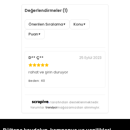
Değerlendirmeler (1)
Önerilen Sıralama
Konu
▼
▼
Puan
▼
D** Ç**
25 Eylül 2023
rahat ve şirin duruyor
Beden: 40
tarafından desteklenmektedir.
Yorumlar
mağazamızdan alınmıştır.