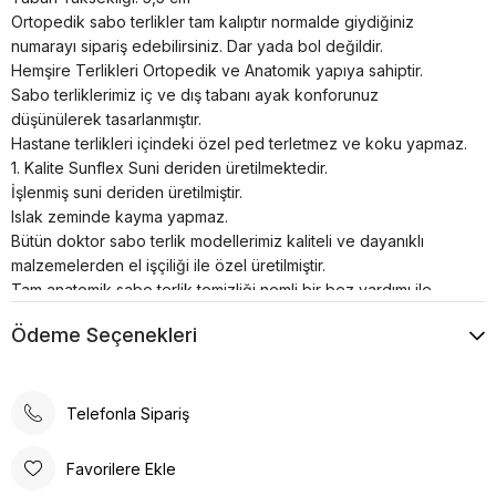
Ortopedik sabo terlikler tam kalıptır normalde giydiğiniz
numarayı sipariş edebilirsiniz. Dar yada bol değildir.
Hemşire Terlikleri Ortopedik ve Anatomik yapıya sahiptir.
Sabo terliklerimiz iç ve dış tabanı ayak konforunuz
düşünülerek tasarlanmıştır.
Hastane terlikleri içindeki özel ped terletmez ve koku yapmaz.
1. Kalite Sunflex Suni deriden üretilmektedir.
İşlenmiş suni deriden üretilmiştir.
Islak zeminde kayma yapmaz.
Bütün doktor sabo terlik modellerimiz kaliteli ve dayanıklı
malzemelerden el işçiliği ile özel üretilmiştir.
Tam anatomik sabo terlik temizliği nemli bir bez yardımı ile
sadece ılık su kullanılarak yapılmalıdır.
Ödeme Seçenekleri
Airmax sabo terlikler; hastanelerde, restoranlarda, otellerde,
evde, günlük yaşamın her alanında kullanılabilir.
Poli taban materyali sayesinde uzun süreli kullanımlarda bile
konforlu bir deneyim sunar. Günlük kullanım için ideal olan bu
Telefonla Sipariş
terlik, rahatlığı ve şıklığı bir arada arayanlar için tasarlanmıştır.
Ortopedik taban desteği ile ayak sağlığınızı düşünerek
Favorilere Ekle
tasarlanmıştır. Gün boyu rahat adımlar atmanızı sağlar. Suni deri