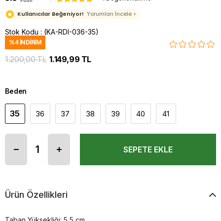
Puan
Kullanıcılar Beğeniyor!
Yorumları İncele >
Stok Kodu
(KA-RDI-036-35)
%
4
İNDIRIM
1.200,00 TL
1.149,99 TL
Beden
35
36
37
38
39
40
41
Ürün Özellikleri
Taban Yüksekliği: 5,5 cm