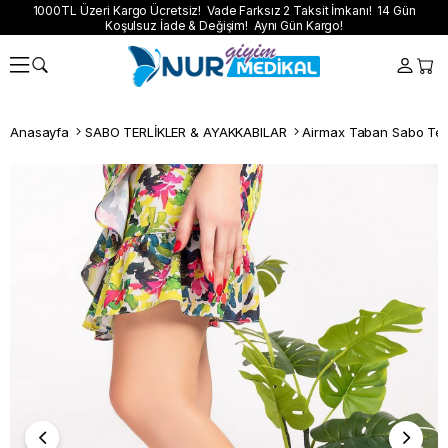
1000TL Üzeri Kargo Ücretsiz! Vade Farksız 2 Taksit İmkanı! 14 Gün
Koşulsuz İade & Değişim! Aynı Gün Kargo!
Anasayfa
SABO TERLİKLER & AYAKKABILAR
Airmax Taban Sabo Terl