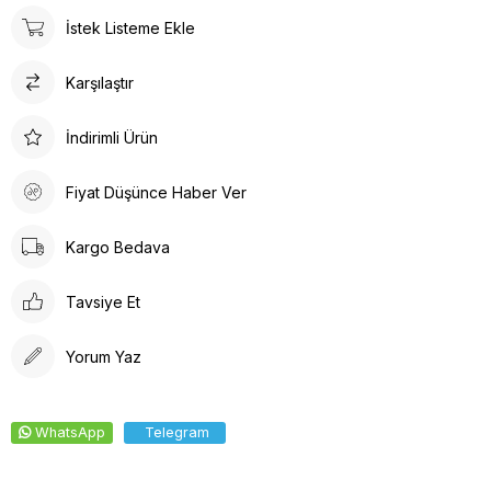
ürün detayları ile hem dayanıklılık hem de estetik bir görünüm
İstek Listeme Ekle
sunar. İç tabanında kullanılan suni deri malzeme ayağınızın
nefes almasına olanak tanırken yumuşak bir dokunuş sağlar.
Karşılaştır
Kalın topuklu tasarım, dengeli ve rahat bir yürüyüş deneyimi
vaat eder.
İndirimli Ürün
Fiyat Düşünce Haber Ver
Kargo Bedava
Tavsiye Et
Yorum Yaz
WhatsApp
Telegram