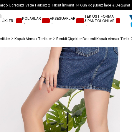
argo Ücretsiz! Vade Farksız 2 Taksit İmkanı! 14 Gün Koşulsuz İade & Değişim! 
İT
TEK ÜST FORMA
POLARLAR
AKSESUARLAR
LÜKLER
& PANTOLONLAR
likler
Kapalı Airmax Terlikler
Renkli Çiçekler Desenli Kapalı Airmax Terlik