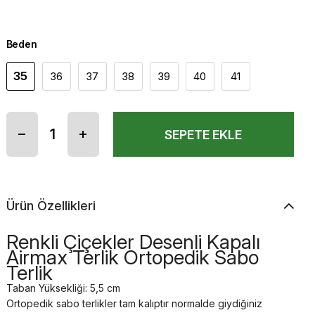
Beden
35
36
37
38
39
40
41
Ürün Özellikleri
Renkli Çiçekler Desenli Kapalı
Airmax Terlik Ortopedik Sabo
Terlik
Taban Yüksekliği: 5,5 cm
Ortopedik sabo terlikler tam kalıptır normalde giydiğiniz