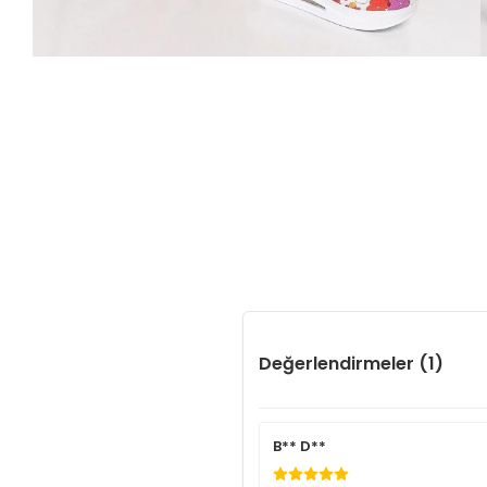
Değerlendirmeler (1)
B** D**