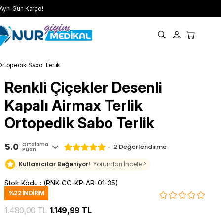
Aynı Gün Kargo!
 Ortopedik Sabo Terlik
Renkli Çiçekler Desenli
Kapalı Airmax Terlik
Ortopedik Sabo Terlik
5.0
Ortalama
2 Değerlendirme
Puan
Kullanıcılar Beğeniyor!
Yorumları İncele >
Stok Kodu
(RNK-CC-KP-AR-01-35)
%
22
İNDIRIM
1.480,00 TL
1.149,99 TL