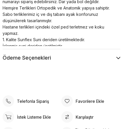
numarayı sipariş edebilirsiniz. Dar yada bol değildir.
Hemşire Terlikleri Ortopedik ve Anatomik yapıya sahiptir.
Sabo terliklerimiz iç ve dış tabanı ayak konforunuz
düşünülerek tasarlanmıştır.
Hastane terlikleri içindeki özel ped terletmez ve koku
yapmaz.
1. Kalite Sunflex Suni deriden üretilmektedir.
İşlenmiş suni deriden üretilmiştir.
Islak zeminde kayma yapmaz.
Ödeme Seçenekleri
Bütün doktor sabo terlik modellerimiz kaliteli ve dayanıklı
malzemelerden el işçiliği ile özel üretilmiştir.
Tam anatomik sabo terlik temizliği nemli bir bez yardımı ile
sadece ılık su kullanılarak yapılmalıdır.
Airmax sabo terlikler; hastanelerde, restoranlarda,
otellerde, evde, günlük yaşamın her alanında kullanılabilir.
Poli taban materyali sayesinde uzun süreli kullanımlarda bile
Telefonla Sipariş
Favorilere Ekle
konforlu bir deneyim sunar. Günlük kullanım için ideal olan
bu terlik, rahatlığı ve şıklığı bir arada arayanlar için
tasarlanmıştır. Ortopedik taban desteği ile ayak sağlığınızı
İstek Listeme Ekle
Karşılaştır
düşünerek tasarlanmıştır. Gün boyu rahat adımlar atmanızı
sağlar. Suni deri ürün detayları ile hem dayanıklılık hem de