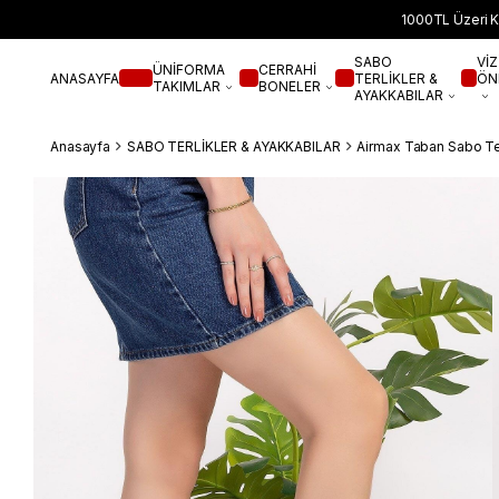
1000TL Üzeri K
SABO
VİZ
ÜNİFORMA
CERRAHİ
ANASAYFA
TERLİKLER &
ÖN
TAKIMLAR
BONELER
AYAKKABILAR
Anasayfa
SABO TERLİKLER & AYAKKABILAR
Airmax Taban Sabo Ter