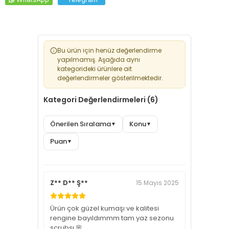
Bu ürün için henüz değerlendirme
yapılmamış. Aşağıda aynı
kategorideki ürünlere ait
değerlendirmeler gösterilmektedir.
Kategori Değerlendirmeleri (6)
Önerilen Sıralama
Konu
▼
▼
Puan
▼
Z** D** Ş**
15 Mayıs 2025
Ürün çok güzel kumaşı ve kalitesi
rengine bayıldımmm tam yaz sezonu
scrubsı 🌸