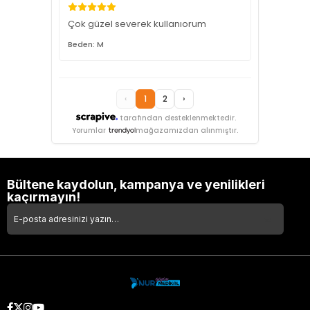
Çok güzel severek kullanıorum
Beden: M
‹
1
2
›
tarafından desteklenmektedir.
Yorumlar
mağazamızdan alınmıştır.
Bültene kaydolun, kampanya ve yenilikleri
kaçırmayın!