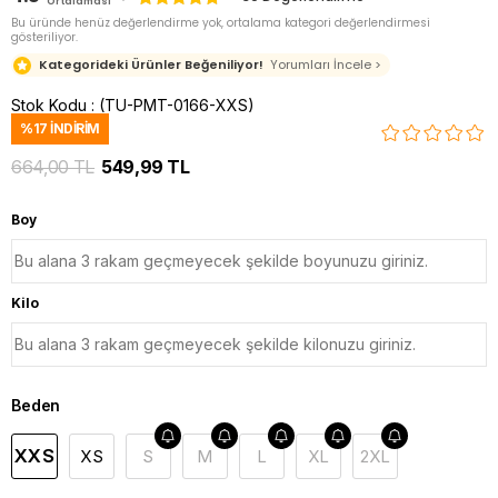
Ortalaması
Bu üründe henüz değerlendirme yok, ortalama kategori değerlendirmesi
gösteriliyor.
Kategorideki Ürünler Beğeniliyor!
Yorumları İncele >
Stok Kodu
(TU-PMT-0166-XXS)
%
17
İNDIRIM
664,00 TL
549,99 TL
Boy
Kilo
Beden
XXS
XS
S
M
L
XL
2XL