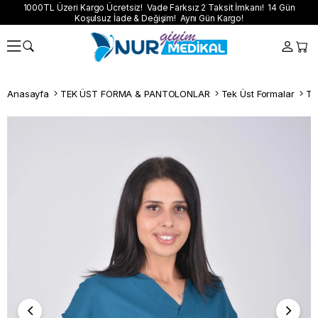
1000TL Üzeri Kargo Ücretsiz! Vade Farksız 2 Taksit İmkanı! 14 Gün
Koşulsuz İade & Değişim! Aynı Gün Kargo!
Anasayfa
TEK ÜST FORMA & PANTOLONLAR
Tek Üst Formalar
Te