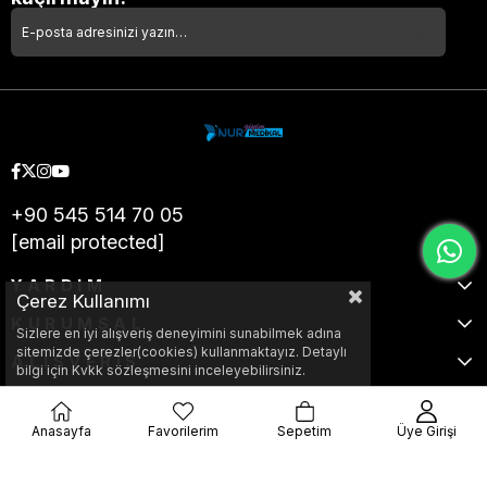
+90 545 514 70 05
[email protected]
YARDIM
Çerez Kullanımı
KURUMSAL
Sizlere en iyi alışveriş deneyimini sunabilmek adına
sitemizde çerezler(cookies) kullanmaktayız. Detaylı
ALIŞVERİŞ
bilgi için Kvkk sözleşmesini inceleyebilirsiniz.
Anasayfa
Favorilerim
Sepetim
Üye Girişi