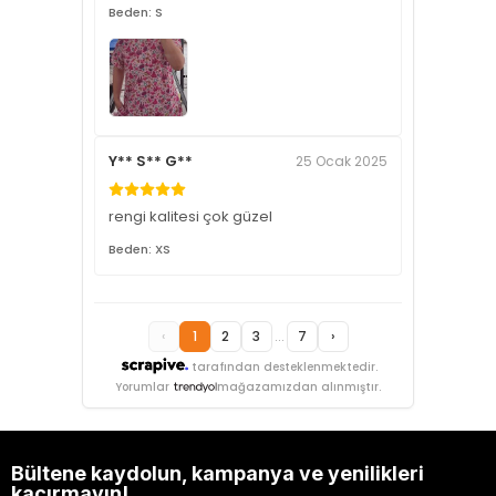
Beden: S
Y** S** G**
25 Ocak 2025
rengi kalitesi çok güzel
Beden: XS
‹
1
2
3
...
7
›
tarafından desteklenmektedir.
Yorumlar
mağazamızdan alınmıştır.
Bültene kaydolun, kampanya ve yenilikleri
kaçırmayın!