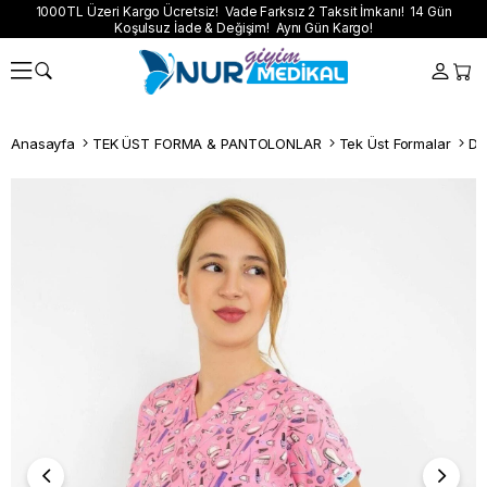
1000TL Üzeri Kargo Ücretsiz! Vade Farksız 2 Taksit İmkanı! 14 Gün
Koşulsuz İade & Değişim! Aynı Gün Kargo!
Anasayfa
TEK ÜST FORMA & PANTOLONLAR
Tek Üst Formalar
Dij