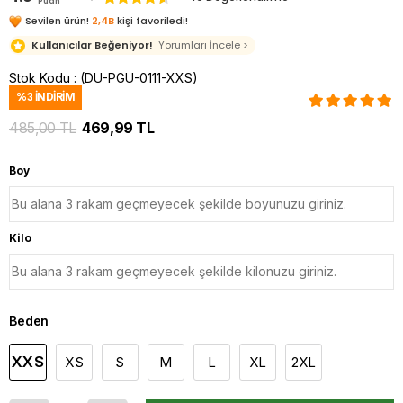
Puan
Sevilen ürün!
2,4B
kişi favoriledi!
Kullanıcılar Beğeniyor!
Yorumları İncele >
Stok Kodu
(DU-PGU-0111-XXS)
%
3
İNDIRIM
485,00 TL
469,99 TL
Boy
Kilo
Beden
XXS
XS
S
M
L
XL
2XL