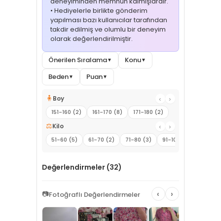
deneyiminden memnun kalmışlardır.
• Hediyelerle birlikte gönderim
yapılması bazı kullanıcılar tarafından
takdir edilmiş ve olumlu bir deneyim
olarak değerlendirilmiştir.
Önerilen Sıralama
Konu
▼
▼
Beden
Puan
▼
▼
🧍
Boy
‹
›
151-160 (2)
161-170 (8)
171-180 (2)
⚖️
Kilo
‹
›
51-60 (5)
61-70 (2)
71-80 (3)
91-100 (1)
101-110 
Değerlendirmeler (32)
‹
›
📷
Fotoğraflı Değerlendirmeler