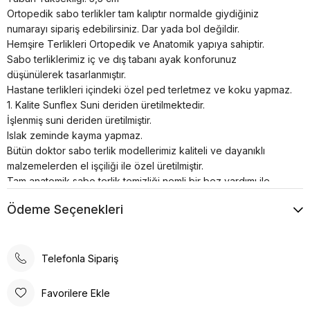
Ortopedik sabo terlikler tam kalıptır normalde giydiğiniz
numarayı sipariş edebilirsiniz. Dar yada bol değildir.
Hemşire Terlikleri Ortopedik ve Anatomik yapıya sahiptir.
Sabo terliklerimiz iç ve dış tabanı ayak konforunuz
düşünülerek tasarlanmıştır.
Hastane terlikleri içindeki özel ped terletmez ve koku yapmaz.
1. Kalite Sunflex Suni deriden üretilmektedir.
İşlenmiş suni deriden üretilmiştir.
Islak zeminde kayma yapmaz.
Bütün doktor sabo terlik modellerimiz kaliteli ve dayanıklı
malzemelerden el işçiliği ile özel üretilmiştir.
Tam anatomik sabo terlik temizliği nemli bir bez yardımı ile
sadece ılık su kullanılarak yapılmalıdır.
Ödeme Seçenekleri
Airmax sabo terlikler; hastanelerde, restoranlarda, otellerde,
evde, günlük yaşamın her alanında kullanılabilir.
Poli taban materyali sayesinde uzun süreli kullanımlarda bile
konforlu bir deneyim sunar. Günlük kullanım için ideal olan bu
Telefonla Sipariş
terlik, rahatlığı ve şıklığı bir arada arayanlar için tasarlanmıştır.
Ortopedik taban desteği ile ayak sağlığınızı düşünerek
Favorilere Ekle
tasarlanmıştır. Gün boyu rahat adımlar atmanızı sağlar. Suni deri