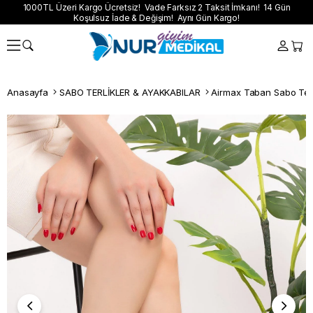
1000TL Üzeri Kargo Ücretsiz! Vade Farksız 2 Taksit İmkanı! 14 Gün
Koşulsuz İade & Değişim! Aynı Gün Kargo!
Anasayfa
SABO TERLİKLER & AYAKKABILAR
Airmax Taban Sabo Terl