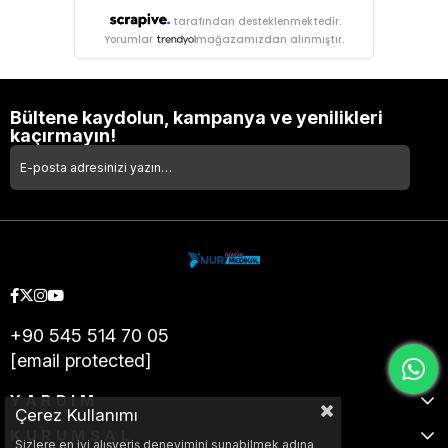
tarafından desteklenmektedir.
Yorumlar
mağazamızdan alınmıştır.
Bültene kaydolun, kampanya ve yenilikleri
kaçırmayın!
+90 545 514 70 05
[email protected]
YARDIM
Çerez Kullanımı
KURUMSAL
Sizlere en iyi alışveriş deneyimini sunabilmek adına