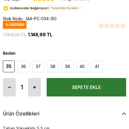
Puan
Kullanıcılar Beğeniyor!
Yorumları İncele >
Stok Kodu
(AA-PC-034-35)
%
4
İNDIRIM
1.194,00 TL
1.148,99 TL
Beden
35
36
37
38
39
40
41
Ürün Özellikleri
Taban Yüksekliği: 5,5 cm