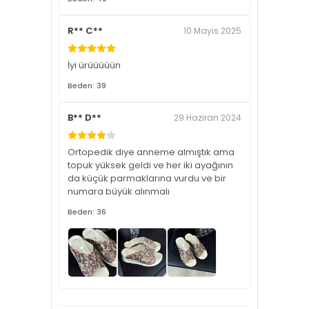
R** C**
10 Mayıs 2025
İyi ürüüüüün
Beden: 39
B** D**
29 Haziran 2024
Ortopedik diye anneme almıştık ama
topuk yüksek geldi ve her iki ayağının
da küçük parmaklarına vurdu ve bir
numara büyük alınmalı
Beden: 36