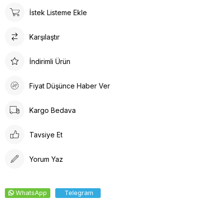
ürün detayları ile hem dayanıklılık hem de estetik bir görünüm
İstek Listeme Ekle
sunar. İç tabanında kullanılan suni deri malzeme ayağınızın
nefes almasına olanak tanırken yumuşak bir dokunuş sağlar.
Karşılaştır
Kalın topuklu tasarım, dengeli ve rahat bir yürüyüş deneyimi
vaat eder.
İndirimli Ürün
Fiyat Düşünce Haber Ver
Kargo Bedava
Tavsiye Et
Yorum Yaz
WhatsApp
Telegram