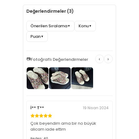
Değerlendirmeler (3)
Önerilen Sıralama
Konu
▼
▼
Puan
▼
‹
›
📷
Fotoğraflı Değerlendirmeler
İ** T**
19 Nisan 2024
Çok beyendim ama bir no büyük
alicam iade ettim
Beden: 40