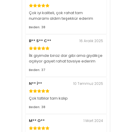
Çok iyi kaliteli, çok rahat tam
numaramı aldım teşekkür ederim
Beden: 38
B** S** C**
16 Aralık 2025
İlk giyimde biraz dar gibi ama giydikçe
açılıyor gayet rahat tavsiye ederim
Beden: 37
N** İ**
10 Temmuz 2025
Çok tatlılar tam kalıp
Beden: 38
M** O**
1 Mart 2024