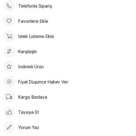
evde, günlük yaşamın her alanında kullanılabilir.
Telefonla Sipariş
Poli taban materyali sayesinde uzun süreli kullanımlarda bile
konforlu bir deneyim sunar. Günlük kullanım için ideal olan bu
Favorilere Ekle
terlik, rahatlığı ve şıklığı bir arada arayanlar için tasarlanmıştır.
Ortopedik taban desteği ile ayak sağlığınızı düşünerek
İstek Listeme Ekle
tasarlanmıştır. Gün boyu rahat adımlar atmanızı sağlar. Suni deri
ürün detayları ile hem dayanıklılık hem de estetik bir görünüm
Karşılaştır
sunar. İç tabanında kullanılan suni deri malzeme ayağınızın
nefes almasına olanak tanırken yumuşak bir dokunuş sağlar.
Kalın topuklu tasarım, dengeli ve rahat bir yürüyüş deneyimi
İndirimli Ürün
vaat eder.
Fiyat Düşünce Haber Ver
Kargo Bedava
Tavsiye Et
Yorum Yaz