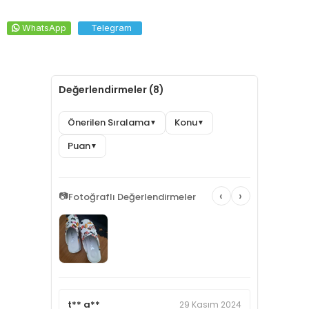
WhatsApp
Telegram
Değerlendirmeler (8)
Önerilen Sıralama
Konu
▼
▼
Puan
▼
‹
›
📷
Fotoğraflı Değerlendirmeler
t** a**
29 Kasım 2024