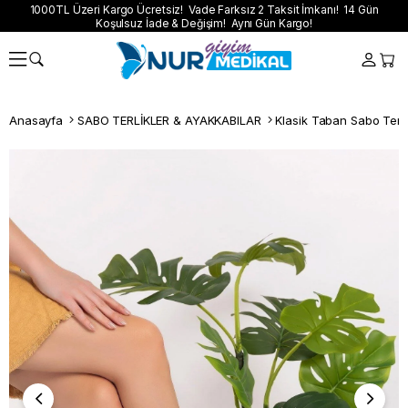
1000TL Üzeri Kargo Ücretsiz! Vade Farksız 2 Taksit İmkanı! 14 Gün
Koşulsuz İade & Değişim! Aynı Gün Kargo!
Anasayfa
SABO TERLİKLER & AYAKKABILAR
Klasik Taban Sabo Terli