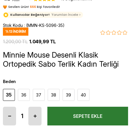
Puan
Sevilen ürün!
666
kişi favoriledi!
Kullanıcılar Beğeniyor!
Yorumları İncele >
Stok Kodu
(MMN-KS-5096-35)
%
13
İNDIRIM
1.200,00 TL
1.049,99 TL
Minnie Mouse Desenli Klasik
Ortopedik Sabo Terlik Kadın Terliği
Beden
35
36
37
38
39
40