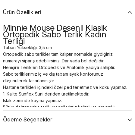
Ürün Özellikleri
Minnie Mouse Desenli Klasik
Ortopedik Sabo Terlik Kadın
Terliği
Taban Yüksekliği: 3,5 cm
Ortopedik sabo terlikler tam kalıptır normalde giydiğiniz
numarayı sipariş edebilirsiniz. Dar yada bol değildir.
Hemşire Terlikleri Ortopedik ve Anatomik yapıya sahiptir.
Sabo terliklerimiz iç ve dış tabanı ayak konforunuz
düşünülerek tasarlanmıştır.
Hastane terlikleri içindeki özel ped terletmez ve koku yapmaz.
1. Kalite Sunflex Suni deriden üretilmektedir.
Islak zeminde kayma yapmaz.
Bütün doktor sabo terlik modellerimiz kaliteli ve dayanıklı
malzemelerden el işçiliği ile özel üretilmiştir.
Ödeme Seçenekleri
Tam anatomik sabo terlik temizliği nemli bir bez yardımı ile
sadece ılık su kullanılarak yapılmalıdır.
Airmax sabo terlikler; hastanelerde, restoranlarda, otellerde,