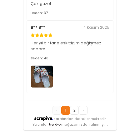
Çok guzel
Beden: 37
B** B**
4 Kasım 2025
Her yıl bir tane eskittigim değişmez
sabom.
Beden: 40
‹
1
2
›
tarafından desteklenmektedir.
Yorumlar
mağazamızdan alınmıştır.