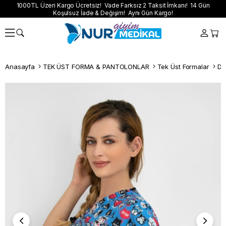
1000TL Üzeri Kargo Ücretsiz! Vade Farksız 2 Taksit İmkanı! 14 Gün
Koşulsuz İade & Değişim! Aynı Gün Kargo!
Anasayfa
TEK ÜST FORMA & PANTOLONLAR
Tek Üst Formalar
Dij