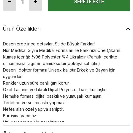
Ürün Özellikleri
Desenlerde ince detaylar, Stilde Büyük Farklar!
Nur Medikal Giyim Medikal Formaları ile Farkınızı Öne Çıkarın
Kumaş İçeriği: %96 Polyester %4 Likralıdır (Pamuk içerikte
olmamasına rağmen pamuksu bir dokuya sahiptir.)
Desenli doktor forması Unisex kalıptır Erkek ve Bayan için
uygundur.
Renkler uzun süre canlılığını korur.
Özel Tasarım ve Likralı Dijital Polyester bazlı kumaştır.
Hemşire forması dijital baskılı ve yumuşak kumaştır.
Terletme ve solma asla yapmaz.
Nefes alan özel yapıya sahiptir.
Buruşma yapmaz.
Ütü neredeyse hiç gerektirmez.
30°’de kısa programda yıkanması önerilir.