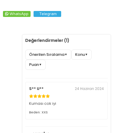
WhatsApp
Telegram
Değerlendirmeler (1)
Önerilen Sıralama
Konu
▼
▼
Puan
▼
S** U**
24 Haziran 2024
Kuması cok iyi
Beden: XXS