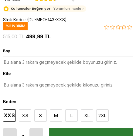
Puan
Kullanıcılar Beğeniyor!
Yorumları İncele >
Stok Kodu
(DU-MEO-143-XXS)
%
3
İNDIRIM
515,00 TL
499,99 TL
Boy
Kilo
Beden
XXS
XS
S
M
L
XL
2XL