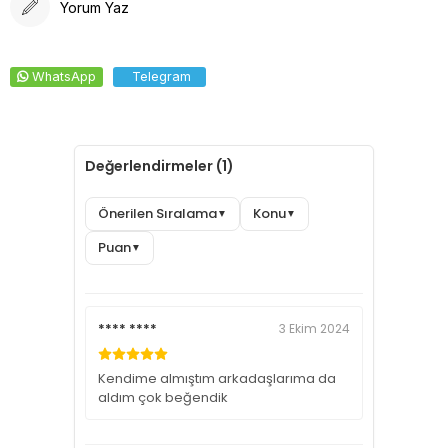
Yorum Yaz
WhatsApp
Telegram
Değerlendirmeler (1)
Önerilen Sıralama
Konu
▼
▼
Puan
▼
**** ****
3 Ekim 2024
Kendime almıştım arkadaşlarıma da
aldım çok beğendik