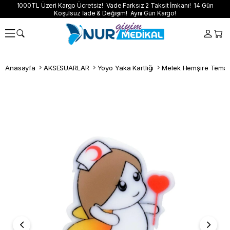
1000TL Üzeri Kargo Ücretsiz! Vade Farksız 2 Taksit İmkanı! 14 Gün
Koşulsuz İade & Değişim! Aynı Gün Kargo!
Anasayfa
AKSESUARLAR
Yoyo Yaka Kartlığı
Melek Hemşire Temalı