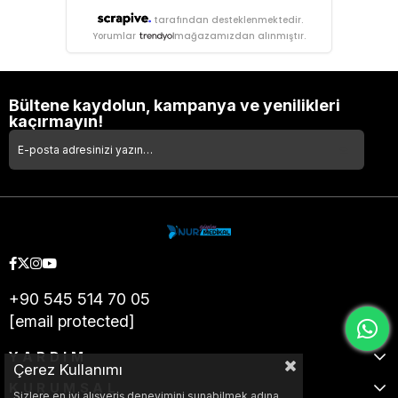
tarafından desteklenmektedir.
Yorumlar
mağazamızdan alınmıştır.
Bültene kaydolun, kampanya ve yenilikleri
kaçırmayın!
+90 545 514 70 05
[email protected]
YARDIM
Çerez Kullanımı
KURUMSAL
Sizlere en iyi alışveriş deneyimini sunabilmek adına