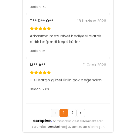
Beden: XL
T** D** Ö**
18 Haziran 2026
Arkasıma mezuniyet hediyesi olarak
aldık beğendi teşekkürler
Beden: M
M** A**
11 Ocak 2026
Hızlı kargo güzel ürün çok beğendim..
Beden: 2XS
‹
1
2
›
tarafından desteklenmektedir.
Yorumlar
mağazamızdan alınmıştır.