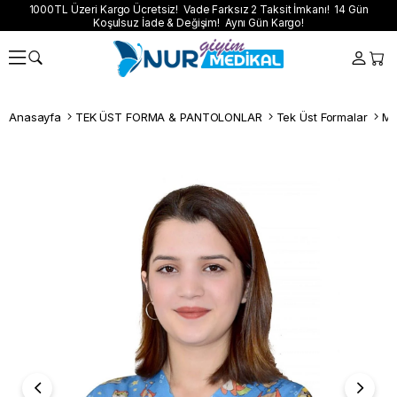
1000TL Üzeri Kargo Ücretsiz! Vade Farksız 2 Taksit İmkanı! 14 Gün
Koşulsuz İade & Değişim! Aynı Gün Kargo!
Anasayfa
TEK ÜST FORMA & PANTOLONLAR
Tek Üst Formalar
Ma