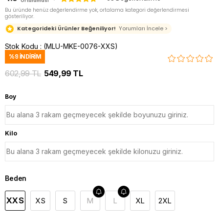
Ortalaması
Bu üründe henüz değerlendirme yok, ortalama kategori değerlendirmesi
gösteriliyor.
Kategorideki Ürünler Beğeniliyor!
Yorumları İncele >
Stok Kodu
(MLU-MKE-0076-XXS)
%
9
İNDIRIM
602,99 TL
549,99 TL
Boy
Kilo
Beden
XXS
XS
S
M
L
XL
2XL