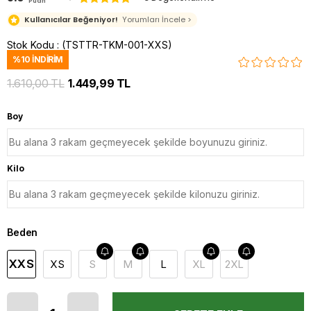
Puan
Kullanıcılar Beğeniyor!
Yorumları İncele >
Stok Kodu
(TSTTR-TKM-001-XXS)
%
10
İNDIRIM
1.610,00 TL
1.449,99 TL
Boy
Kilo
Beden
XXS
XS
S
M
L
XL
2XL