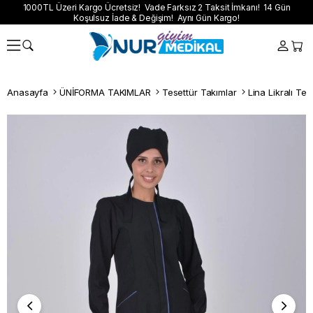
1000TL Üzeri Kargo Ücretsiz! Vade Farksız 2 Taksit İmkanı! 14 Gün
Koşulsuz İade & Değişim! Aynı Gün Kargo!
Anasayfa
ÜNİFORMA TAKIMLAR
Tesettür Takımlar
Lina Likralı Te