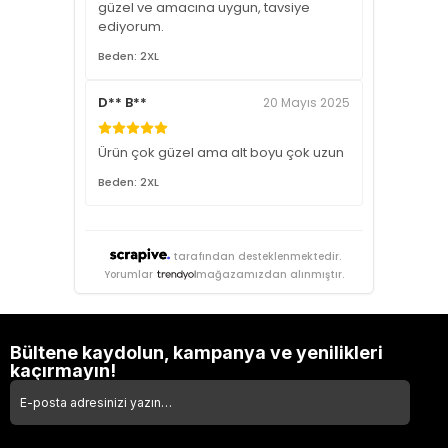
güzel ve amacına uygun, tavsiye
ediyorum.
Beden: 2XL
D** B**
20 Mayıs 2025
Ürün çok güzel ama alt boyu çok uzun
Beden: 2XL
tarafından desteklenmektedir.
Yorumlar
mağazamızdan alınmıştır.
Bültene kaydolun, kampanya ve yenilikleri
kaçırmayın!