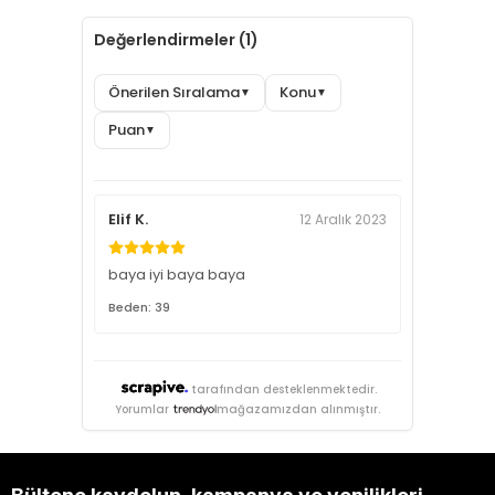
Değerlendirmeler (1)
Önerilen Sıralama
Konu
▼
▼
Puan
▼
Elif K.
12 Aralık 2023
baya iyi baya baya
Beden: 39
tarafından desteklenmektedir.
Yorumlar
mağazamızdan alınmıştır.