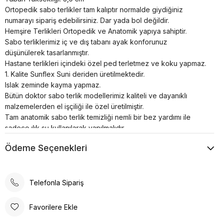
Ortopedik sabo terlikler tam kalıptır normalde giydiğiniz
numarayı sipariş edebilirsiniz. Dar yada bol değildir.
Hemşire Terlikleri Ortopedik ve Anatomik yapıya sahiptir.
Sabo terliklerimiz iç ve dış tabanı ayak konforunuz
düşünülerek tasarlanmıştır.
Hastane terlikleri içindeki özel ped terletmez ve koku yapmaz.
1. Kalite Sunflex Suni deriden üretilmektedir.
Islak zeminde kayma yapmaz.
Bütün doktor sabo terlik modellerimiz kaliteli ve dayanıklı
malzemelerden el işçiliği ile özel üretilmiştir.
Tam anatomik sabo terlik temizliği nemli bir bez yardımı ile
sadece ılık su kullanılarak yapılmalıdır.
Airmax sabo terlikler; hastanelerde, restoranlarda, otellerde,
Ödeme Seçenekleri
evde, günlük yaşamın her alanında kullanılabilir.
Poli taban materyali sayesinde uzun süreli kullanımlarda bile
konforlu bir deneyim sunar. Günlük kullanım için ideal olan bu
terlik, rahatlığı ve şıklığı bir arada arayanlar için tasarlanmıştır.
Telefonla Sipariş
Ortopedik taban desteği ile ayak sağlığınızı düşünerek
tasarlanmıştır. Gün boyu rahat adımlar atmanızı sağlar. Suni deri
Favorilere Ekle
ürün detayları ile hem dayanıklılık hem de estetik bir görünüm