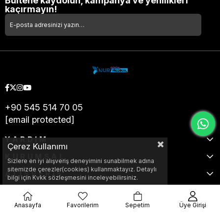
Bültene kaydolun, kampanya ve yenilikleri
kaçırmayın!
+90 545 514 70 05
[email protected]
YARDIM
Çerez Kullanımı
KURUMSAL
Sizlere en iyi alışveriş deneyimini sunabilmek adına
sitemizde çerezler(cookies) kullanmaktayız. Detaylı
ALIŞVERİŞ
bilgi için Kvkk sözleşmesini inceleyebilirsiniz.
Anasayfa
Favorilerim
Sepetim
Üye Girişi