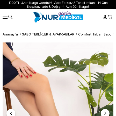
1000TL Üzeri Kargo Ücretsiz! Vade Farksız 2 Taksit İmkanı! 14 Gün
Koşulsuz İade & Değişim! Aynı Gün Kargo!
Anasayfa
SABO TERLİKLER & AYAKKABILAR
Comfort Taban Sabo Ter