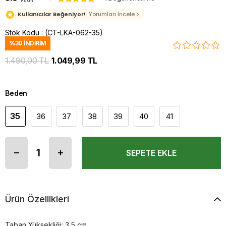
Puan
Kullanıcılar Beğeniyor!
Yorumları İncele >
Stok Kodu
(CT-LKA-062-35)
%
30
İNDIRIM
1.490,00 TL
1.049,99 TL
Beden
35
36
37
38
39
40
41
Ürün Özellikleri
Taban Yüksekliği: 3,5 cm