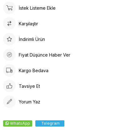
sunar. İç tabanında kullanılan suni deri malzeme ayağınızın
İstek Listeme Ekle
nefes almasına olanak tanırken yumuşak bir dokunuş sağlar.
Kalın topuklu tasarım, dengeli ve rahat bir yürüyüş deneyimi
Karşılaştır
vaat eder.
İndirimli Ürün
Fiyat Düşünce Haber Ver
Kargo Bedava
Tavsiye Et
Yorum Yaz
WhatsApp
Telegram