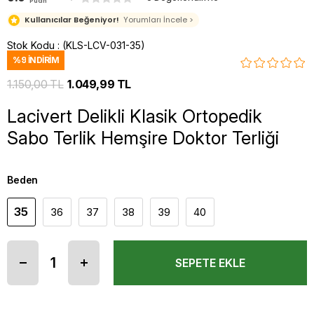
Puan
Kullanıcılar Beğeniyor!
Yorumları İncele >
Stok Kodu
(KLS-LCV-031-35)
%
9
İNDIRIM
1.150,00 TL
1.049,99 TL
Lacivert Delikli Klasik Ortopedik
Sabo Terlik Hemşire Doktor Terliği
Beden
35
36
37
38
39
40