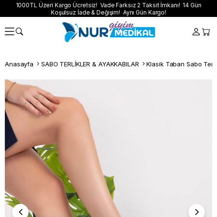
1000TL Üzeri Kargo Ücretsiz! Vade Farksız 2 Taksit İmkanı! 14 Gün
Koşulsuz İade & Değişim! Aynı Gün Kargo!
Anasayfa
SABO TERLİKLER & AYAKKABILAR
Klasik Taban Sabo Terli