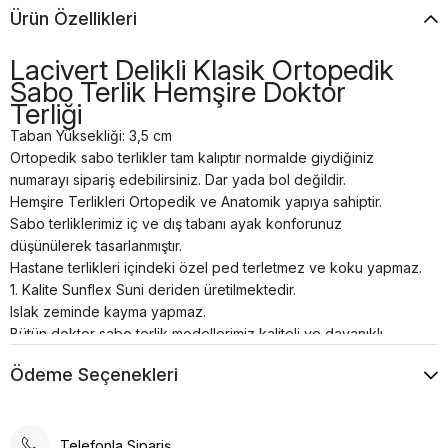
Ürün Özellikleri
Lacivert Delikli Klasik Ortopedik
Sabo Terlik Hemşire Doktor
Terliği
Taban Yüksekliği: 3,5 cm
Ortopedik sabo terlikler tam kalıptır normalde giydiğiniz
numarayı sipariş edebilirsiniz. Dar yada bol değildir.
Hemşire Terlikleri Ortopedik ve Anatomik yapıya sahiptir.
Sabo terliklerimiz iç ve dış tabanı ayak konforunuz
düşünülerek tasarlanmıştır.
Hastane terlikleri içindeki özel ped terletmez ve koku yapmaz.
1. Kalite Sunflex Suni deriden üretilmektedir.
Islak zeminde kayma yapmaz.
Bütün doktor sabo terlik modellerimiz kaliteli ve dayanıklı
malzemelerden el işçiliği ile özel üretilmiştir.
Ödeme Seçenekleri
Tam anatomik sabo terlik temizliği nemli bir bez yardımı ile
sadece ılık su kullanılarak yapılmalıdır.
Airmax sabo terlikler; hastanelerde, restoranlarda, otellerde,
evde, günlük yaşamın her alanında kullanılabilir.
Telefonla Sipariş