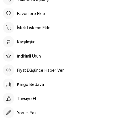
Poli taban materyali sayesinde uzun süreli kullanımlarda bile
konforlu bir deneyim sunar. Günlük kullanım için ideal olan bu
Favorilere Ekle
terlik, rahatlığı ve şıklığı bir arada arayanlar için tasarlanmıştır.
Ortopedik taban desteği ile ayak sağlığınızı düşünerek
İstek Listeme Ekle
tasarlanmıştır. Gün boyu rahat adımlar atmanızı sağlar. Suni deri
ürün detayları ile hem dayanıklılık hem de estetik bir görünüm
Karşılaştır
sunar. İç tabanında kullanılan suni deri malzeme ayağınızın
nefes almasına olanak tanırken yumuşak bir dokunuş sağlar.
Kalın topuklu tasarım, dengeli ve rahat bir yürüyüş deneyimi
İndirimli Ürün
vaat eder.
Fiyat Düşünce Haber Ver
Kargo Bedava
Tavsiye Et
Yorum Yaz