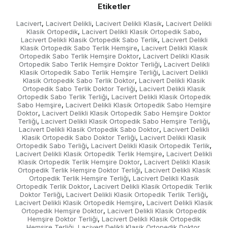
Etiketler
Lacivert
Lacivert Delikli
Lacivert Delikli Klasik
Lacivert Delikli
,
,
,
Klasik Ortopedik
Lacivert Delikli Klasik Ortopedik Sabo
,
,
Lacivert Delikli Klasik Ortopedik Sabo Terlik
Lacivert Delikli
,
Klasik Ortopedik Sabo Terlik Hemşire
Lacivert Delikli Klasik
,
Ortopedik Sabo Terlik Hemşire Doktor
Lacivert Delikli Klasik
,
Ortopedik Sabo Terlik Hemşire Doktor Terliği
Lacivert Delikli
,
Klasik Ortopedik Sabo Terlik Hemşire Terliği
Lacivert Delikli
,
Klasik Ortopedik Sabo Terlik Doktor
Lacivert Delikli Klasik
,
Ortopedik Sabo Terlik Doktor Terliği
Lacivert Delikli Klasik
,
Ortopedik Sabo Terlik Terliği
Lacivert Delikli Klasik Ortopedik
,
Sabo Hemşire
Lacivert Delikli Klasik Ortopedik Sabo Hemşire
,
Doktor
Lacivert Delikli Klasik Ortopedik Sabo Hemşire Doktor
,
Terliği
Lacivert Delikli Klasik Ortopedik Sabo Hemşire Terliği
,
,
Lacivert Delikli Klasik Ortopedik Sabo Doktor
Lacivert Delikli
,
Klasik Ortopedik Sabo Doktor Terliği
Lacivert Delikli Klasik
,
Ortopedik Sabo Terliği
Lacivert Delikli Klasik Ortopedik Terlik
,
,
Lacivert Delikli Klasik Ortopedik Terlik Hemşire
Lacivert Delikli
,
Klasik Ortopedik Terlik Hemşire Doktor
Lacivert Delikli Klasik
,
Ortopedik Terlik Hemşire Doktor Terliği
Lacivert Delikli Klasik
,
Ortopedik Terlik Hemşire Terliği
Lacivert Delikli Klasik
,
Ortopedik Terlik Doktor
Lacivert Delikli Klasik Ortopedik Terlik
,
Doktor Terliği
Lacivert Delikli Klasik Ortopedik Terlik Terliği
,
,
Lacivert Delikli Klasik Ortopedik Hemşire
Lacivert Delikli Klasik
,
Ortopedik Hemşire Doktor
Lacivert Delikli Klasik Ortopedik
,
Hemşire Doktor Terliği
Lacivert Delikli Klasik Ortopedik
,
Hemşire Terliği
Lacivert Delikli Klasik Ortopedik Doktor
,
,