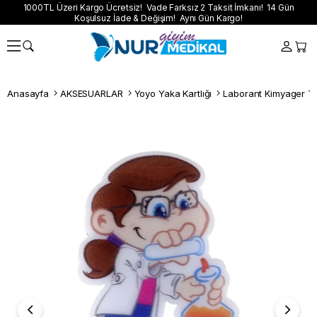
1000TL Üzeri Kargo Ücretsiz! Vade Farksız 2 Taksit İmkanı! 14 Gün
Koşulsuz İade & Değişim! Aynı Gün Kargo!
Anasayfa
AKSESUARLAR
Yoyo Yaka Kartlığı
Laborant Kimyager Te