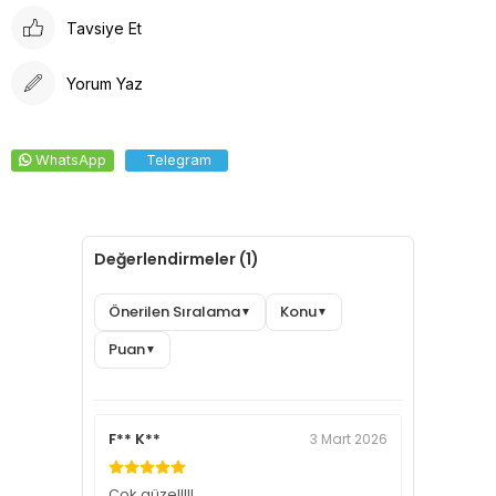
Tavsiye Et
Yorum Yaz
WhatsApp
Telegram
Değerlendirmeler (1)
Önerilen Sıralama
Konu
▼
▼
Puan
▼
F** K**
3 Mart 2026
Çok güzelllll