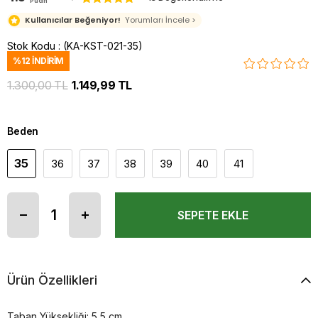
Puan
Kullanıcılar Beğeniyor!
Yorumları İncele >
Stok Kodu
(KA-KST-021-35)
%
12
İNDIRIM
1.300,00 TL
1.149,99 TL
Beden
35
36
37
38
39
40
41
Ürün Özellikleri
Taban Yüksekliği: 5,5 cm