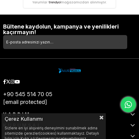
Yorumlar
mağazamızdan alınmıştır.
Bültene kaydolun, kampanya ve yenilikleri
kaçırmayın!
+90 545 514 70 05
[email protected]
YARDIM
Çerez Kullanımı
KURUMSAL
Sizlere en iyi alışveriş deneyimini sunabilmek adına
sitemizde çerezler(cookies) kullanmaktayız. Detaylı
ALIŞVERİŞ
bilgi için Kvkk sözleşmesini inceleyebilirsiniz.