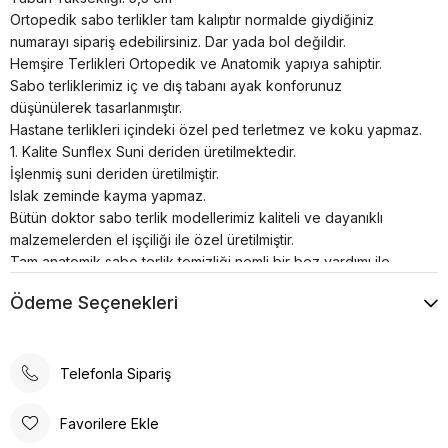
Ortopedik sabo terlikler tam kalıptır normalde giydiğiniz
numarayı sipariş edebilirsiniz. Dar yada bol değildir.
Hemşire Terlikleri Ortopedik ve Anatomik yapıya sahiptir.
Sabo terliklerimiz iç ve dış tabanı ayak konforunuz
düşünülerek tasarlanmıştır.
Hastane terlikleri içindeki özel ped terletmez ve koku yapmaz.
1. Kalite Sunflex Suni deriden üretilmektedir.
İşlenmiş suni deriden üretilmiştir.
Islak zeminde kayma yapmaz.
Bütün doktor sabo terlik modellerimiz kaliteli ve dayanıklı
malzemelerden el işçiliği ile özel üretilmiştir.
Tam anatomik sabo terlik temizliği nemli bir bez yardımı ile
sadece ılık su kullanılarak yapılmalıdır.
Ödeme Seçenekleri
Airmax sabo terlikler; hastanelerde, restoranlarda, otellerde,
evde, günlük yaşamın her alanında kullanılabilir.
Poli taban materyali sayesinde uzun süreli kullanımlarda bile
konforlu bir deneyim sunar. Günlük kullanım için ideal olan bu
Telefonla Sipariş
terlik, rahatlığı ve şıklığı bir arada arayanlar için tasarlanmıştır.
Ortopedik taban desteği ile ayak sağlığınızı düşünerek
Favorilere Ekle
tasarlanmıştır. Gün boyu rahat adımlar atmanızı sağlar. Suni deri