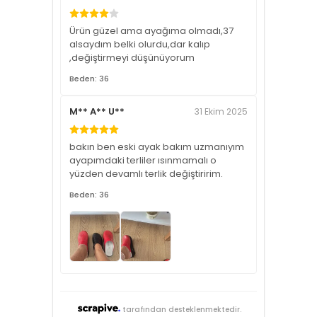
Ürün güzel ama ayağıma olmadı,37
alsaydım belki olurdu,dar kalıp
,değiştirmeyi düşünüyorum
Beden: 36
M** A** U**
31 Ekim 2025
bakın ben eski ayak bakım uzmanıyım
ayapımdaki terliler ısınmamalı o
yüzden devamlı terlik değiştiririm.
Beden: 36
tarafından desteklenmektedir.