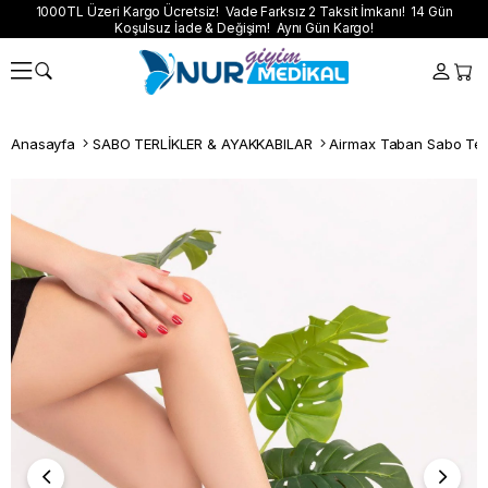
1000TL Üzeri Kargo Ücretsiz! Vade Farksız 2 Taksit İmkanı! 14 Gün
Koşulsuz İade & Değişim! Aynı Gün Kargo!
Anasayfa
SABO TERLİKLER & AYAKKABILAR
Airmax Taban Sabo Terl