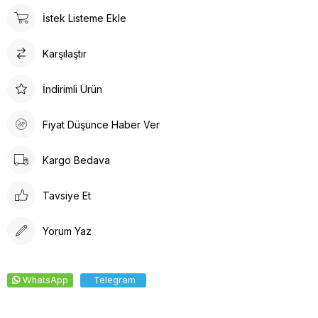
ürün detayları ile hem dayanıklılık hem de estetik bir görünüm
İstek Listeme Ekle
sunar. İç tabanında kullanılan suni deri malzeme ayağınızın
nefes almasına olanak tanırken yumuşak bir dokunuş sağlar.
Karşılaştır
Kalın topuklu tasarım, dengeli ve rahat bir yürüyüş deneyimi
vaat eder.
İndirimli Ürün
Fiyat Düşünce Haber Ver
Kargo Bedava
Tavsiye Et
Yorum Yaz
WhatsApp
Telegram