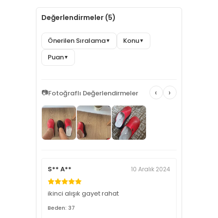
Değerlendirmeler (5)
Önerilen Sıralama
Konu
▼
▼
Puan
▼
‹
›
📷
Fotoğraflı Değerlendirmeler
S** A**
10 Aralık 2024
ikinci alışık gayet rahat
Beden: 37