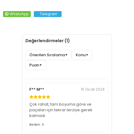
WhatsApp
Telegram
Değerlendirmeler (1)
Önerilen Sıralama
Konu
▼
▼
Puan
▼
F** M**
15 Ocak 2024
Çok rahat, tam boyuma göre ve
paçaları için tekrar terziye gerek
kalmadı
Beden: S