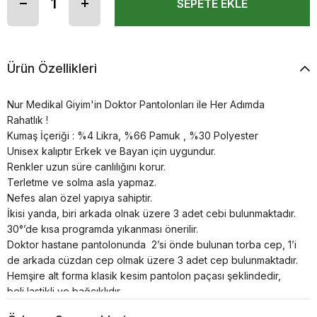
Ürün Özellikleri
Nur Medikal Giyim'in Doktor Pantolonları ile Her Adımda
Rahatlık !
Kumaş İçeriği : %4 Likra, %66 Pamuk , %30 Polyester
Unisex kalıptır Erkek ve Bayan için uygundur.
Renkler uzun süre canlılığını korur.
Terletme ve solma asla yapmaz.
Nefes alan özel yapıya sahiptir.
İkisi yanda, biri arkada olnak üzere 3 adet cebi bulunmaktadır.
30°’de kısa programda yıkanması önerilir.
Doktor hastane pantolonunda 2’si önde bulunan torba cep, 1’i
de arkada cüzdan cep olmak üzere 3 adet cep bulunmaktadır.
Hemşire alt forma klasik kesim pantolon paçası şeklindedir,
beli lastikli ve bağcıklıdır.