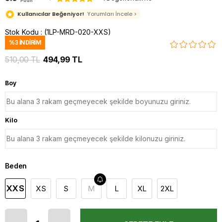
Puan
Kullanıcılar Beğeniyor!
Yorumları İncele >
Stok Kodu
(1LP-MRD-020-XXS)
%
3
İNDIRIM
510,00 TL
494,99 TL
Boy
Kilo
Beden
XXS
XS
S
M
L
XL
2XL