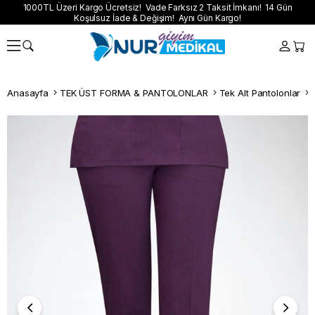
1000TL Üzeri Kargo Ücretsiz! Vade Farksız 2 Taksit İmkanı! 14 Gün
Koşulsuz İade & Değişim! Aynı Gün Kargo!
Anasayfa
TEK ÜST FORMA & PANTOLONLAR
Tek Alt Pantolonlar