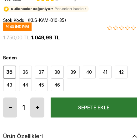
Puan
Kullanıcılar Beğeniyor!
Yorumları İncele >
Stok Kodu
(KLS-KAM-010-35)
%
40
İNDIRIM
1.750,00 TL
1.049,99 TL
Beden
35
36
37
38
39
40
41
42
43
44
45
46
Ürün Özellikleri