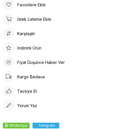
tasarlanmıştır. Gün boyu rahat adımlar atmanızı sağlar. Suni deri
Favorilere Ekle
ürün detayları ile hem dayanıklılık hem de estetik bir görünüm
sunar. İç tabanında kullanılan suni deri malzeme ayağınızın
İstek Listeme Ekle
nefes almasına olanak tanırken yumuşak bir dokunuş sağlar.
Kalın topuklu tasarım, dengeli ve rahat bir yürüyüş deneyimi
Karşılaştır
vaat eder.
İndirimli Ürün
Fiyat Düşünce Haber Ver
Kargo Bedava
Tavsiye Et
Yorum Yaz
WhatsApp
Telegram