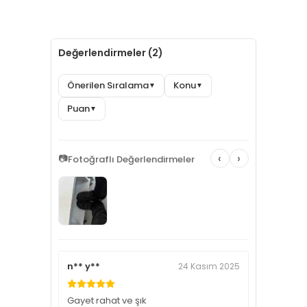
Değerlendirmeler (2)
Önerilen Sıralama
Konu
▼
▼
Puan
▼
‹
›
📷
Fotoğraflı Değerlendirmeler
n** y**
24 Kasım 2025
Gayet rahat ve şık