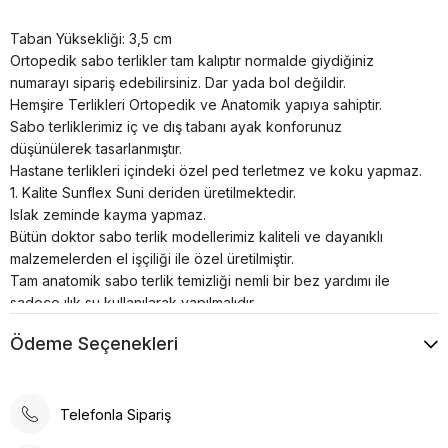
Taban Yüksekliği: 3,5 cm
Ortopedik sabo terlikler tam kalıptır normalde giydiğiniz
numarayı sipariş edebilirsiniz. Dar yada bol değildir.
Hemşire Terlikleri Ortopedik ve Anatomik yapıya sahiptir.
Sabo terliklerimiz iç ve dış tabanı ayak konforunuz
düşünülerek tasarlanmıştır.
Hastane terlikleri içindeki özel ped terletmez ve koku yapmaz.
1. Kalite Sunflex Suni deriden üretilmektedir.
Islak zeminde kayma yapmaz.
Bütün doktor sabo terlik modellerimiz kaliteli ve dayanıklı
malzemelerden el işçiliği ile özel üretilmiştir.
Tam anatomik sabo terlik temizliği nemli bir bez yardımı ile
sadece ılık su kullanılarak yapılmalıdır.
Airmax sabo terlikler; hastanelerde, restoranlarda, otellerde,
Ödeme Seçenekleri
evde, günlük yaşamın her alanında kullanılabilir.
Poli taban materyali sayesinde uzun süreli kullanımlarda bile
konforlu bir deneyim sunar. Günlük kullanım için ideal olan bu
terlik, rahatlığı ve şıklığı bir arada arayanlar için tasarlanmıştır.
Telefonla Sipariş
Ortopedik taban desteği ile ayak sağlığınızı düşünerek