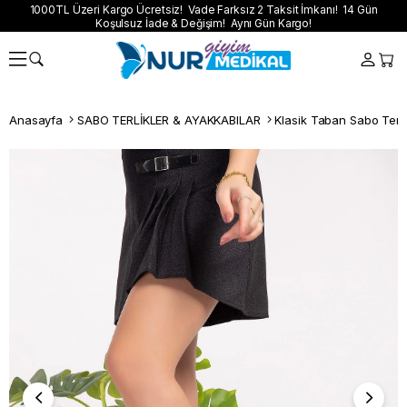
1000TL Üzeri Kargo Ücretsiz! Vade Farksız 2 Taksit İmkanı! 14 Gün
Koşulsuz İade & Değişim! Aynı Gün Kargo!
Anasayfa
SABO TERLİKLER & AYAKKABILAR
Klasik Taban Sabo Terli