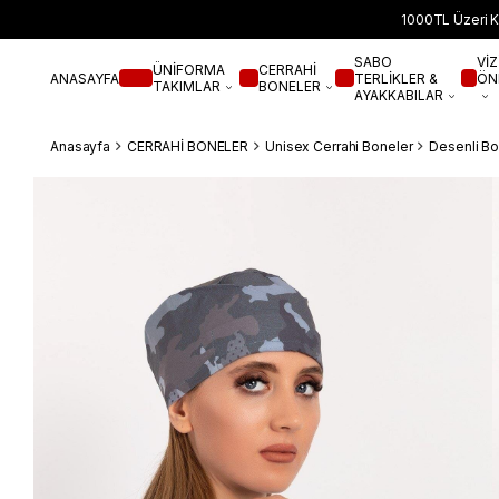
1000TL Üzeri K
SABO
VİZ
ÜNİFORMA
CERRAHİ
ANASAYFA
TERLİKLER &
ÖN
TAKIMLAR
BONELER
AYAKKABILAR
Anasayfa
CERRAHİ BONELER
Unisex Cerrahi Boneler
Desenli Bo