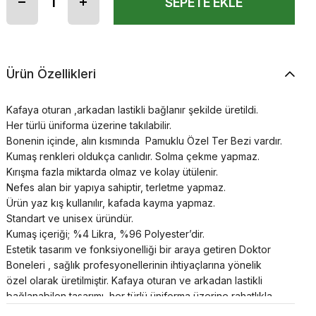
Ürün Özellikleri
Kafaya oturan ,arkadan lastikli bağlanır şekilde üretildi.
Her türlü üniforma üzerine takılabilir.
Bonenin içinde, alın kısmında Pamuklu Özel Ter Bezi vardır.
Kumaş renkleri oldukça canlıdır. Solma çekme yapmaz.
Kırışma fazla miktarda olmaz ve kolay ütülenir.
Nefes alan bir yapıya sahiptir, terletme yapmaz.
Ürün yaz kış kullanılır, kafada kayma yapmaz.
Standart ve unisex üründür.
Kumaş içeriği; %4 Likra, %96 Polyester’dir.
Estetik tasarım ve fonksiyonelliği bir araya getiren Doktor
Boneleri , sağlık profesyonellerinin ihtiyaçlarına yönelik
özel olarak üretilmiştir. Kafaya oturan ve arkadan lastikli
bağlanabilen tasarımı, her türlü üniforma üzerine rahatlıkla
takılabilme özelliğine sahiptir.