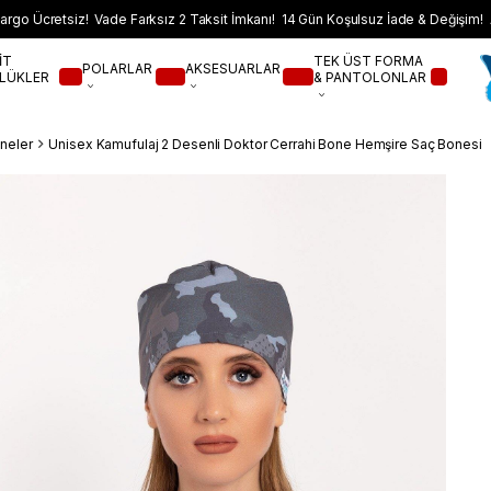
argo Ücretsiz! Vade Farksız 2 Taksit İmkanı! 14 Gün Koşulsuz İade & Değişim! 
İT
TEK ÜST FORMA
POLARLAR
AKSESUARLAR
LÜKLER
& PANTOLONLAR
neler
Unisex Kamufulaj 2 Desenli Doktor Cerrahi Bone Hemşire Saç Bonesi