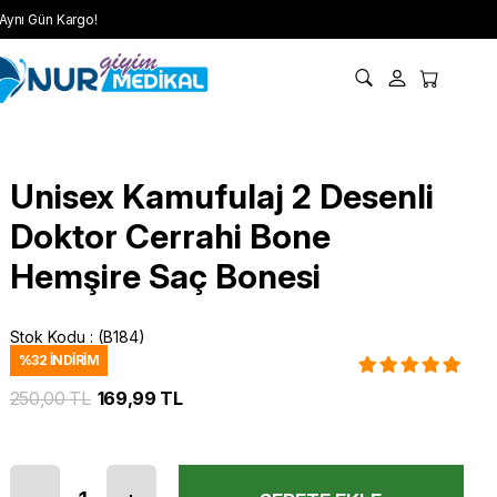
Aynı Gün Kargo!
Unisex Kamufulaj 2 Desenli
Doktor Cerrahi Bone
Hemşire Saç Bonesi
Stok Kodu
(B184)
%
32
İNDIRIM
250,00 TL
169,99 TL