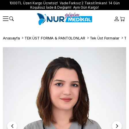
1000TL Üzeri Kargo Ücretsiz! Vade Farksız 2 Taksit İmkanı! 14 Gün
Koşulsuz İade & Değişim! Aynı Gün Kargo!
Anasayfa
TEK ÜST FORMA & PANTOLONLAR
Tek Üst Formalar
Te