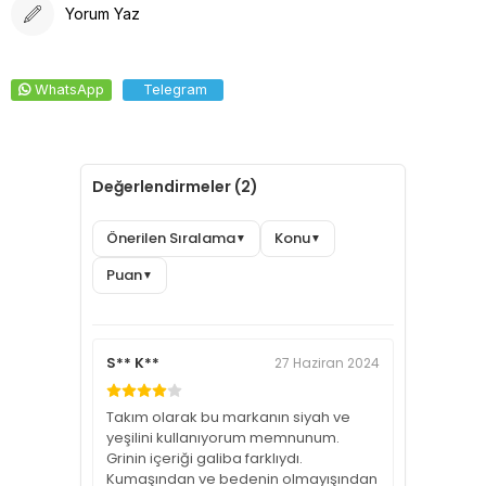
Yorum Yaz
WhatsApp
Telegram
Değerlendirmeler (2)
Önerilen Sıralama
Konu
▼
▼
Puan
▼
S** K**
27 Haziran 2024
Takım olarak bu markanın siyah ve
yeşilini kullanıyorum memnunum.
Grinin içeriği galiba farklıydı.
Kumaşından ve bedenin olmayışından