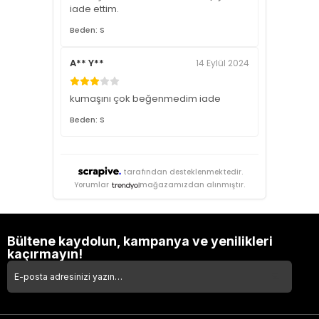
iade ettim.
Beden: S
A** Y**
14 Eylül 2024
kumaşını çok beğenmedim iade
Beden: S
tarafından desteklenmektedir.
Yorumlar
mağazamızdan alınmıştır.
Bültene kaydolun, kampanya ve yenilikleri
kaçırmayın!