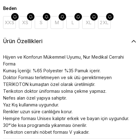
Beden
XXS
XS
S
M
L
XL
2XL
Ürün Özellikleri
Hijyen ve Konforun Mükemmel Uyumu, Nur Medikal Cerrahi
Forma
Kumaş İçeriği: %65 Polyester %35 Pamuk içerir.
Doktor Forması terletmeyen ve sık ütü gerektirmeyen
TERİKOTON kumaştan özel olarak üretilmiştir.
Terikoton doktor üniforması solma çekme yapmaz.
Nefes alan özel yapıya sahiptir.
Yaz Kış kullanıma uygundur.
Renkler uzun süre canlılığını korur.
Hemşire forması Unisex kalıptır erkek ve bayan için uygundur.
30°’de kısa programda yıkanması önerilir.
Terikoton cerrahi nöbet forması V yakadır.