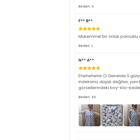
Beden: S
F** B**
Mükemmel bir önlük pamuklu ço
Beden: L
N** A**
Ehehehehe 😏 Genelde S giyiyo
indeksiniz düşük değilse, yani 
görsellerindeki boy-kilo-beden
Beden: XS