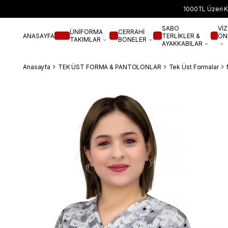
1000TL Üzeri K
SABO
VİZ
ÜNİFORMA
CERRAHİ
ANASAYFA
TERLİKLER &
ÖN
TAKIMLAR
BONELER
AYAKKABILAR
Anasayfa
TEK ÜST FORMA & PANTOLONLAR
Tek Üst Formalar