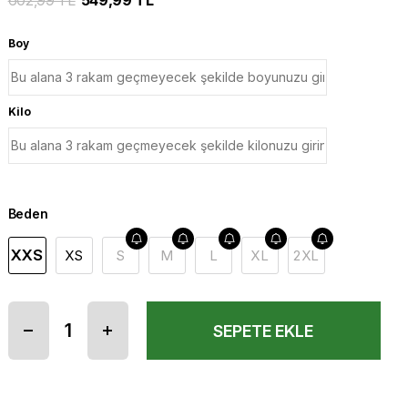
602,99 TL
549,99 TL
Boy
Kilo
Beden
XXS
XS
S
M
L
XL
2XL