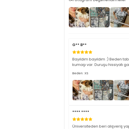
G** B**
Bayıldım bayıldım :) Beden tab
kumaşı var. Duruşu hissiyatı ga
Beden: XS
**** ****
Üniversiteden beri alışveriş