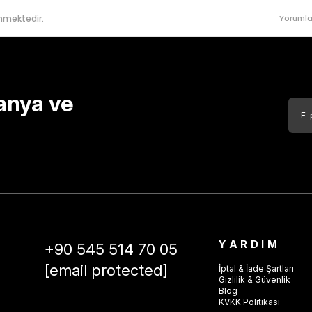
nmektedir.
Yorumla
anya ve
YARDIM
+90 545 514 70 05
[email protected]
İptal & İade Şartları
Gizlilik & Güvenlik
Blog
KVKK Politikası