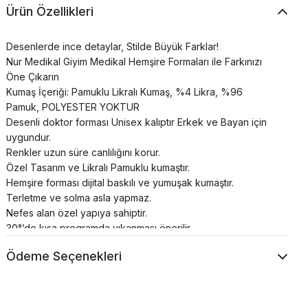
Ürün Özellikleri
Desenlerde ince detaylar, Stilde Büyük Farklar!
Nur Medikal Giyim Medikal Hemşire Formaları ile Farkınızı
Öne Çıkarın
Kumaş İçeriği: Pamuklu Likralı Kumaş, %4 Likra, %96
Pamuk, POLYESTER YOKTUR
Desenli doktor forması Unisex kalıptır Erkek ve Bayan için
uygundur.
Renkler uzun süre canlılığını korur.
Özel Tasarım ve Likralı Pamuklu kumaştır.
Hemşire forması dijital baskılı ve yumuşak kumaştır.
Terletme ve solma asla yapmaz.
Nefes alan özel yapıya sahiptir.
30°’de kısa programda yıkanması önerilir.
Ödeme Seçenekleri