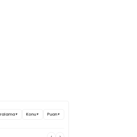
Sıralama
Konu
Puan
▼
▼
▼
‹
›