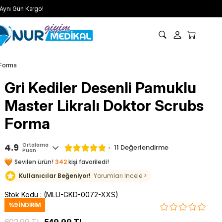
Aynı Gün Kargo!
 Forma
Gri Kediler Desenli Pamuklu
Master Likralı Doktor Scrubs
Forma
4.9
Ortalama
11 Değerlendirme
Puan
Sevilen ürün!
342
kişi favoriledi!
Kullanıcılar Beğeniyor!
Yorumları İncele >
Stok Kodu
(MLU-GKD-0072-XXS)
%
9
İNDIRIM