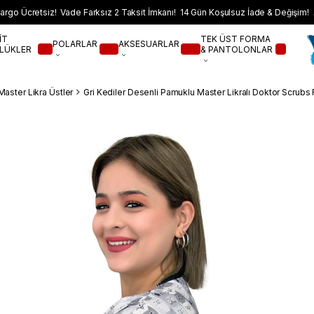
argo Ücretsiz! Vade Farksız 2 Taksit İmkanı! 14 Gün Koşulsuz İade & Değişim! 
İT
TEK ÜST FORMA
POLARLAR
AKSESUARLAR
LÜKLER
& PANTOLONLAR
Master Likra Üstler
Gri Kediler Desenli Pamuklu Master Likralı Doktor Scrubs